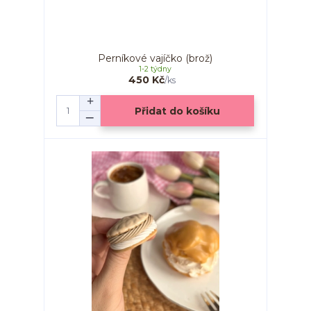
Perníkové vajíčko (brož)
1-2 týdny
450 Kč
/
ks
Přidat do košíku