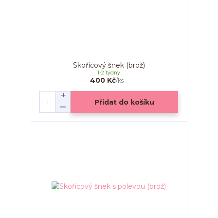
Skořicový šnek (brož)
1-2 týdny
400 Kč
/
ks
Přidat do košíku