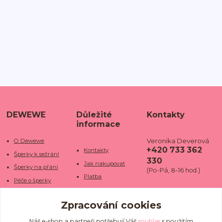
DEWEWE
Důležité
Kontakty
informace
Veronika Deverová
O Dewewe
+420 733 362
Kontakty
Šperky k sežrání
330
Jak nakupovat
Šperky na přání
(Po-Pá, 8-16 hod.)
Platba
Péče o šperky
Doba dodání
info@dewe
Trhy a jarmarky
we.cz
Zpracování cookies
Doprava
Kamenné obchody
Vrácení a reklamace
Fotogalerie
Náš e-shop a partneři potřebují Váš
souhlas
s použitím