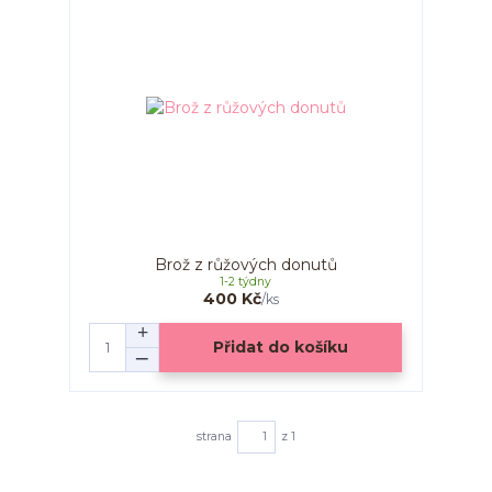
Brož z růžových donutů
1-2 týdny
400 Kč
/
ks
Přidat do košíku
strana
z 1