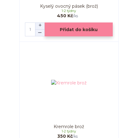
Kyselý ovocný pásek (brož)
1-2 týdny
450 Kč
/
ks
Přidat do košíku
Kremrole brož
1-2 týdny
350 Kč
/
ks