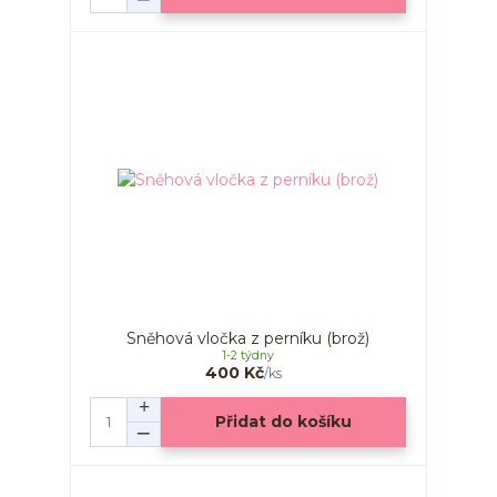
Sněhová vločka z perníku (brož)
1-2 týdny
400 Kč
/
ks
Přidat do košíku