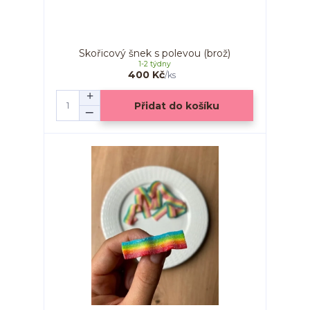
Skořicový šnek s polevou (brož)
1-2 týdny
400 Kč
/
ks
Přidat do košíku