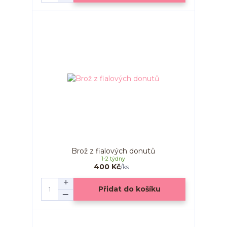
Brož z fialových donutů
1-2 týdny
400 Kč
/
ks
Přidat do košíku