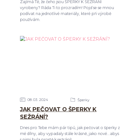
Zajímá Tě, že čeho jsou ŠPERKY K SEŽRÁNÍ
vyrobeny? Ráda Ti to prozradím! Pojď se se mnou
podívat na jednotlivé materiály, které při výrobě
používám.
08
03
2024
Šperky
JAK PEČOVAT O ŠPERKY K
SEŽRÁNÍ?
Dnes pro Tebe mám pár tipů, jak pečovat o šperky z
mé dílny, aby vypadaly stále krásně, jako nové...abys
s nimi byla prostě k sežrání!