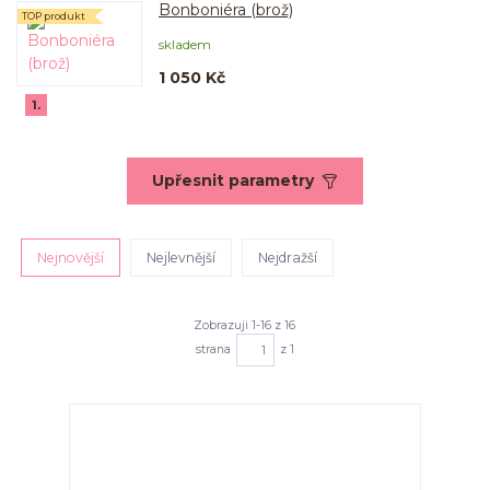
Bonboniéra (brož)
TOP produkt
skladem
1 050 Kč
1.
Upřesnit parametry
Nejnovější
Nejlevnější
Nejdražší
Zobrazuji 1-16 z 16
strana
z 1