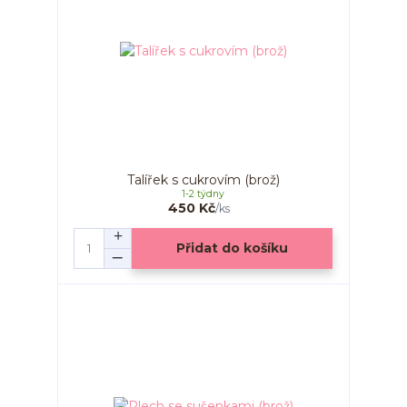
Talířek s cukrovím (brož)
1-2 týdny
450 Kč
/
ks
Přidat do košíku