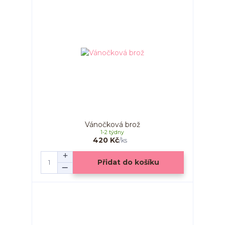
Vánočková brož
1-2 týdny
420 Kč
/
ks
Přidat do košíku