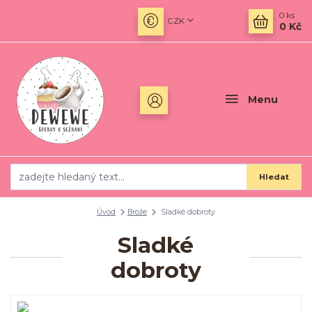
0
ks
CZK
0 Kč
Menu
Hledat
Úvod
Brože
Sladké dobroty
Sladké
dobroty