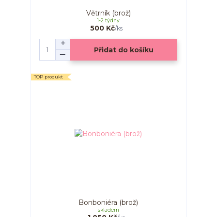
Větrník (brož)
1-2 týdny
500 Kč
/
ks
Přidat do košíku
TOP produkt
Bonboniéra (brož)
skladem