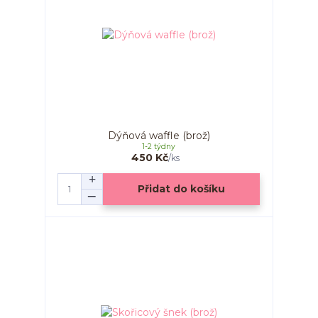
Dýňová waffle (brož)
1-2 týdny
450 Kč
/
ks
Přidat do košíku