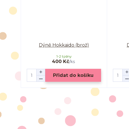
Dýně Hokkaido (brož)
1-2 týdny
400 Kč
/
ks
Přidat do košíku