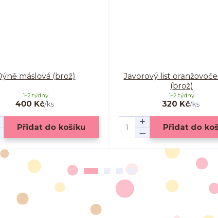
Dýně máslová (brož)
Javorový list oranžovoč
(brož)
1-2 týdny
1-2 týdny
400 Kč
320 Kč
/
ks
/
ks
Přidat do košíku
Přidat do ko