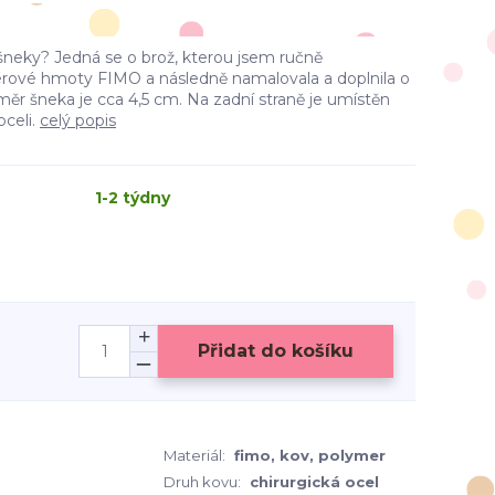
šneky? Jedná se o brož, kterou jsem ručně
rové hmoty FIMO a následně namalovala a doplnila o
měr šneka je cca 4,5 cm. Na zadní straně je umístěn
oceli.
celý popis
1-2 týdny
Přidat do košíku
Materiál:
fimo, kov, polymer
Druh kovu:
chirurgická ocel