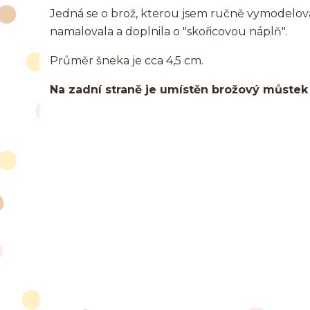
Jedná se o brož, kterou jsem ručně vymodelo
namalovala a doplnila o "skořicovou náplň".
Průměr šneka je cca 4,5 cm.
Na zadní straně je umístěn brožový můstek z