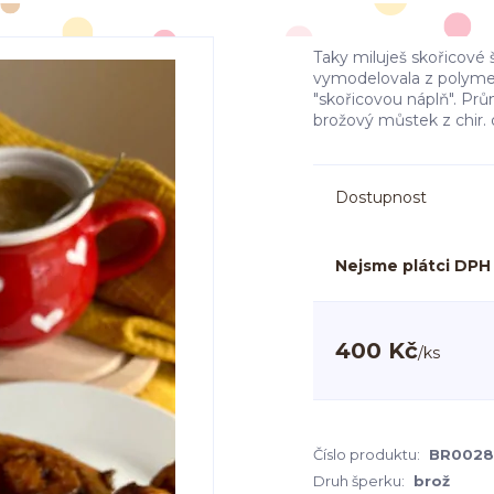
Taky miluješ skořicové 
vymodelovala z polyme
"skořicovou náplň". Prů
brožový můstek z chir. 
Dostupnost
Nejsme plátci DPH
400 Kč
/
ks
Číslo produktu:
BR0028
Druh šperku:
brož