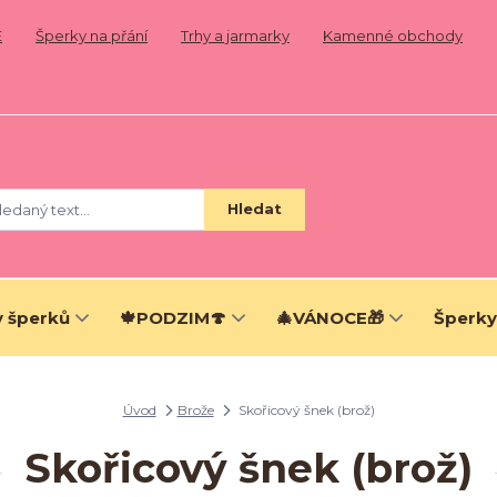
E
Šperky na přání
Trhy a jarmarky
Kamenné obchody
Hledat
 šperků
🍁PODZIM🍄
🎄VÁNOCE🎁
Šperky
Úvod
Brože
Skořicový šnek (brož)
Skořicový šnek (brož)