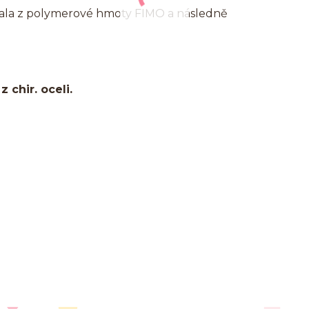
vala z polymerové hmoty FIMO a následně
 chir. oceli.