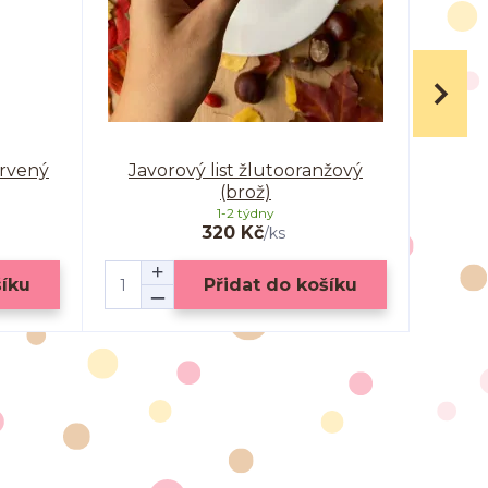
ervený
Javorový list žlutooranžový
(brož)
o
1-2 týdny
320 Kč
/
ks
šíku
Přidat do košíku