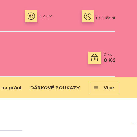
CZK
Přihlášení
0
ks
0 Kč
 na přání
DÁRKOVÉ POUKAZY
Více