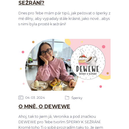
SEŽRÁNÍ?
Dnes pro Tebe mám pár tipů, jak pečovat o šperky z
mé dílny, aby vypadaly stále krásně, jako nové...abys
s nimi byla prostě k sežrání!
04
03
2024
Šperky
O MNĚ, O DEWEWE
Ahoj, tak to jsem já, Veronika a pod značkou
DEWEWE pro Tebe tvořím ŠPERKY K SEŽRÁNÍ.
Kromě toho Ti o sobě prozradím taky to, že jsem