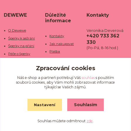
DEWEWE
Důležité
Kontakty
informace
Veronika Deverová
O Dewewe
+420 733 362
Kontakty
Šperky k sežrání
330
Jak nakupovat
Šperky na přání
(Po-Pá, 8-16 hod.)
Platba
Péče o šperky
Doba dodání
info@dewe
Trhy a jarmarky
we.cz
Zpracování cookies
Doprava
Kamenné obchody
Vrácení a reklamace
Fotogalerie
Náš e-shop a partneři potřebují Váš
souhlas
s použitím
souborů cookies, aby Vám mohli zobrazovat informace
Obchodní podmínky
Blog
týkající se Vašich zájmů.
Ochrana osobních
údajů
Souhlasím
Nastavení
Souhlas můžete odmítnout
zde
.
Vytvořeno na
Eshop-rychle.cz