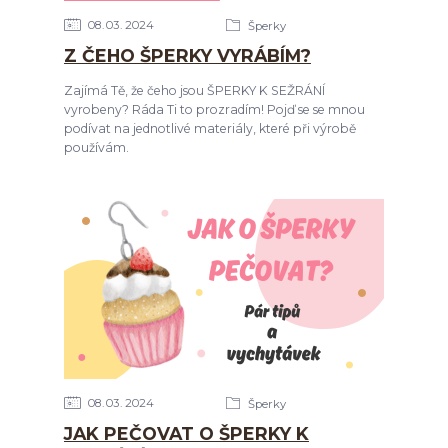
08
03
2024
Šperky
Z ČEHO ŠPERKY VYRÁBÍM?
Zajímá Tě, že čeho jsou ŠPERKY K SEŽRÁNÍ
vyrobeny? Ráda Ti to prozradím! Pojď se se mnou
podívat na jednotlivé materiály, které při výrobě
používám.
08
03
2024
Šperky
JAK PEČOVAT O ŠPERKY K