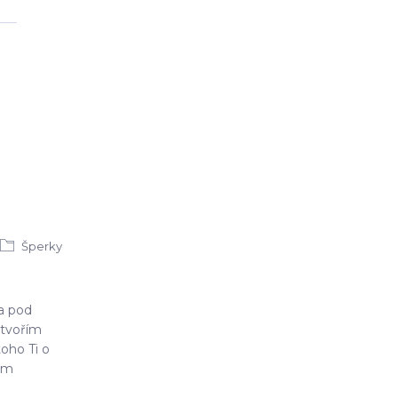
Šperky
 a pod
tvořím
oho Ti o
sem