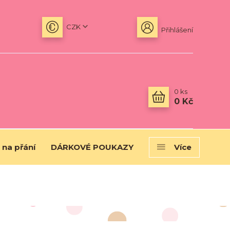
CZK
Přihlášení
0
ks
0 Kč
 na přání
DÁRKOVÉ POUKAZY
Více