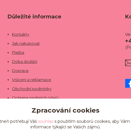
Důležité informace
K
Ve
Kontakty
+
Jak nakupovat
(P
Platba
Doba dodání
Doprava
Vrácení a reklamace
Obchodní podmínky
Ochrana osobních údajů
Zpracování cookies
tneři potřebují Váš
souhlas
s použitím souborů cookies, aby Vám
informace týkající se Vašich zájmů.