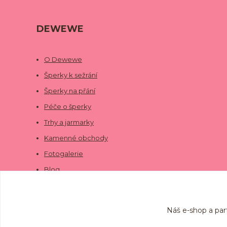
DEWEWE
O Dewewe
Šperky k sežrání
Šperky na přání
Péče o šperky
Trhy a jarmarky
Kamenné obchody
Fotogalerie
Blog
Náš e-shop a par