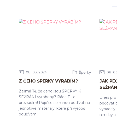
08
03
2024
08
0
Šperky
Z ČEHO ŠPERKY VYRÁBÍM?
JAK PE
SEŽRÁN
Zajímá Tě, že čeho jsou ŠPERKY K
SEŽRÁNÍ vyrobeny? Ráda Ti to
Dnes pro 
prozradím! Pojď se se mnou podívat na
pečovat o
jednotlivé materiály, které při výrobě
vypadaly s
používám.
nimi byla 