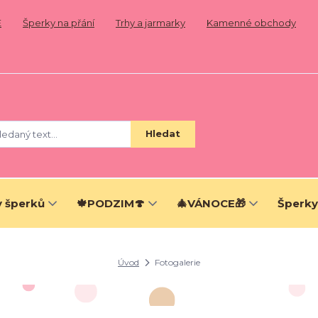
E
Šperky na přání
Trhy a jarmarky
Kamenné obchody
Hledat
 šperků
🍁PODZIM🍄
🎄VÁNOCE🎁
Šperky
Úvod
Fotogalerie