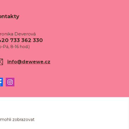
ontakty
ronika Deverová
420 733 362 330
o-Pá, 8-16 hod.)
info@dewewe.cz
 mohli zobrazovat