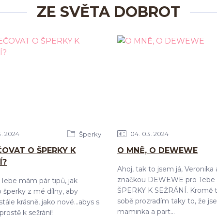
ZE SVĚTA DOBROT
3
2024
04
03
2024
Šperky
ČOVAT O ŠPERKY K
O MNĚ, O DEWEWE
Í?
Ahoj, tak to jsem já, Veronika
značkou DEWEWE pro Tebe 
Tebe mám pár tipů, jak
ŠPERKY K SEŽRÁNÍ. Kromě t
 šperky z mé dílny, aby
sobě prozradím taky to, že j
tále krásně, jako nové...abys s
maminka a part...
prostě k sežrání!