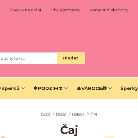
E
Šperky na přání
Trhy a jarmarky
Kamenné obchody
Hledat
 šperků
🍁PODZIM🍄
🎄VÁNOCE🎁
Šperky
Úvod
Brože
Nápoje
Čaj
Čaj