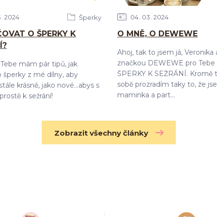
3
2024
04
03
2024
Šperky
ČOVAT O ŠPERKY K
O MNĚ, O DEWEWE
Í?
Ahoj, tak to jsem já, Veronika
značkou DEWEWE pro Tebe 
Tebe mám pár tipů, jak
ŠPERKY K SEŽRÁNÍ. Kromě t
 šperky z mé dílny, aby
sobě prozradím taky to, že j
tále krásně, jako nové...abys s
maminka a part...
prostě k sežrání!
Zobrazit všechny články