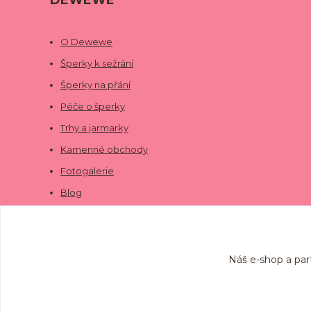
DEWEWE
O Dewewe
Šperky k sežrání
Šperky na přání
Péče o šperky
Trhy a jarmarky
Kamenné obchody
Fotogalerie
Blog
Náš e-shop a par