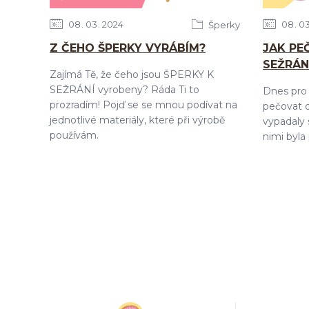
08
03
2024
08
0
Šperky
Z ČEHO ŠPERKY VYRÁBÍM?
JAK PE
SEŽRÁN
Zajímá Tě, že čeho jsou ŠPERKY K
SEŽRÁNÍ vyrobeny? Ráda Ti to
Dnes pro 
prozradím! Pojď se se mnou podívat na
pečovat o
jednotlivé materiály, které při výrobě
vypadaly s
používám.
nimi byla 