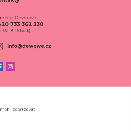
ontakty
ronika Deverová
420 733 362 330
o-Pá, 8-16 hod.)
info@dewewe.cz
 mohli zobrazovat