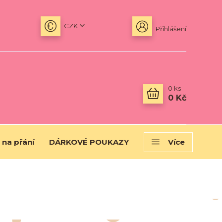
CZK
Přihlášení
0
ks
0 Kč
 na přání
DÁRKOVÉ POUKAZY
Více