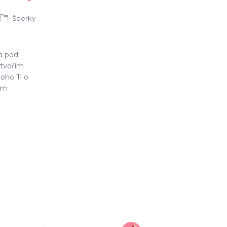
Šperky
 a pod
tvořím
oho Ti o
sem