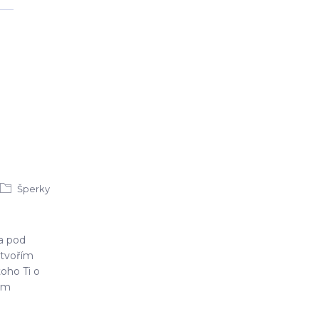
Šperky
 a pod
tvořím
oho Ti o
sem