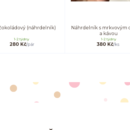
čokoládový (náhrdelník)
Náhrdelník s mrkvovým 
a kávou
1-2 týdny
1-2 týdny
280 Kč
380 Kč
/
pár
/
ks