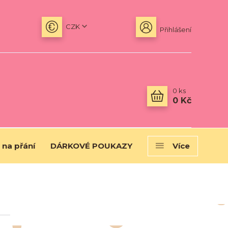
CZK
Přihlášení
0
ks
0 Kč
 na přání
DÁRKOVÉ POUKAZY
Více