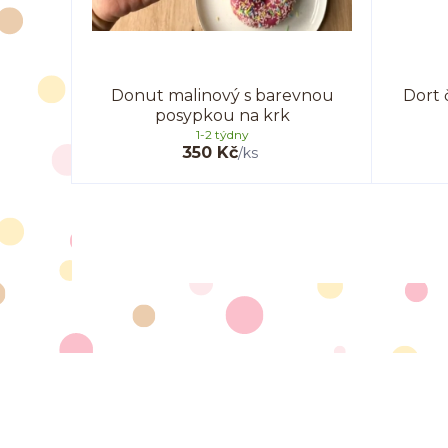
Donut malinový s barevnou
Dort 
posypkou na krk
1-2 týdny
350 Kč
/
ks