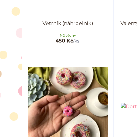
Větrník (náhrdelník)
Valent
1-2 týdny
450 Kč
/
ks