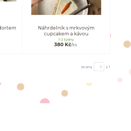
dortem
Náhrdelník s mrkvovým
cupcakem a kávou
1-2 týdny
380 Kč
/
ks
strana
z 1