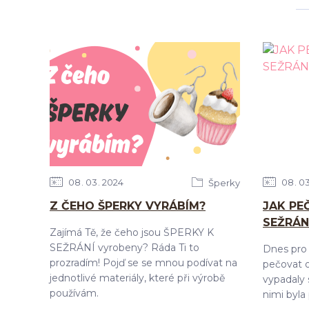
08
03
2024
08
0
Šperky
Z ČEHO ŠPERKY VYRÁBÍM?
JAK PE
SEŽRÁN
Zajímá Tě, že čeho jsou ŠPERKY K
SEŽRÁNÍ vyrobeny? Ráda Ti to
Dnes pro 
prozradím! Pojď se se mnou podívat na
pečovat o
jednotlivé materiály, které při výrobě
vypadaly s
používám.
nimi byla 