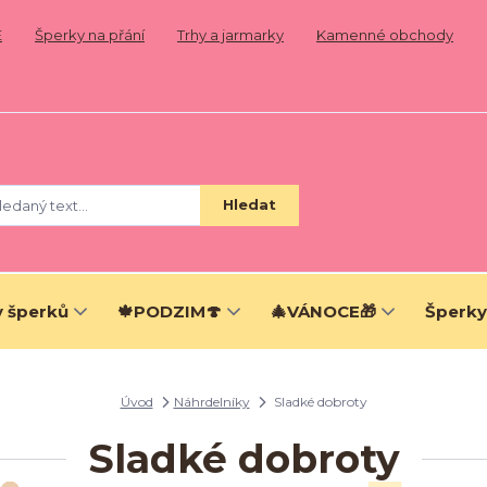
E
Šperky na přání
Trhy a jarmarky
Kamenné obchody
Hledat
 šperků
🍁PODZIM🍄
🎄VÁNOCE🎁
Šperky
Úvod
Náhrdelníky
Sladké dobroty
Sladké dobroty