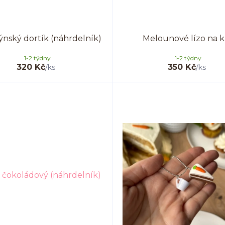
ýnský dortík (náhrdelník)
Melounové lízo na k
1-2 týdny
1-2 týdny
320 Kč
350 Kč
/
ks
/
ks