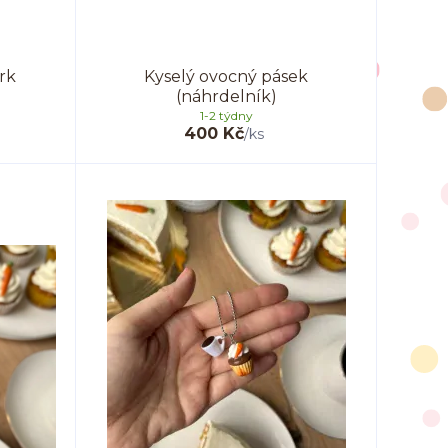
rk
Kyselý ovocný pásek
(náhrdelník)
1-2 týdny
400 Kč
/
ks