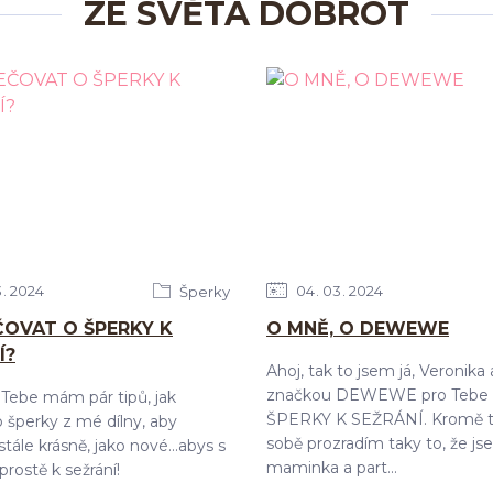
ZE SVĚTA DOBROT
3
2024
04
03
2024
Šperky
ČOVAT O ŠPERKY K
O MNĚ, O DEWEWE
Í?
Ahoj, tak to jsem já, Veronika
značkou DEWEWE pro Tebe 
Tebe mám pár tipů, jak
ŠPERKY K SEŽRÁNÍ. Kromě t
 šperky z mé dílny, aby
sobě prozradím taky to, že j
tále krásně, jako nové...abys s
maminka a part...
prostě k sežrání!