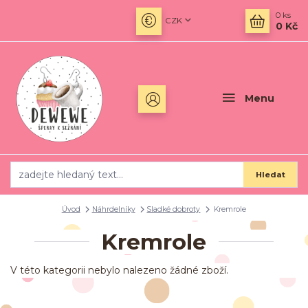
0
ks
CZK
0 Kč
Menu
Hledat
Úvod
Náhrdelníky
Sladké dobroty
Kremrole
Kremrole
V této kategorii nebylo nalezeno žádné zboží.