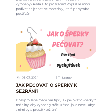
vyrobeny? Ráda Ti to prozradím! Pojď se se mnou
podívat na jednotlivé materiály, které při výrobě
používám.
08
03
2024
Šperky
JAK PEČOVAT O ŠPERKY K
SEŽRÁNÍ?
Dnes pro Tebe mám pár tipů, jak pečovat o šperky z
mé dílny, aby vypadaly stále krásně, jako nové...abys
s nimi byla prostě k sežrání!