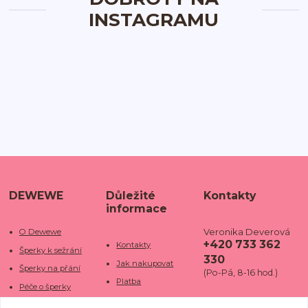
INSTAGRAMU
DEWEWE
Důležité
Kontakty
informace
Veronika Deverová
O Dewewe
+420 733 362
Kontakty
Šperky k sežrání
330
Jak nakupovat
Šperky na přání
(Po-Pá, 8-16 hod.)
Platba
Péče o šperky
Doba dodání
info@dewe
Trhy a jarmarky