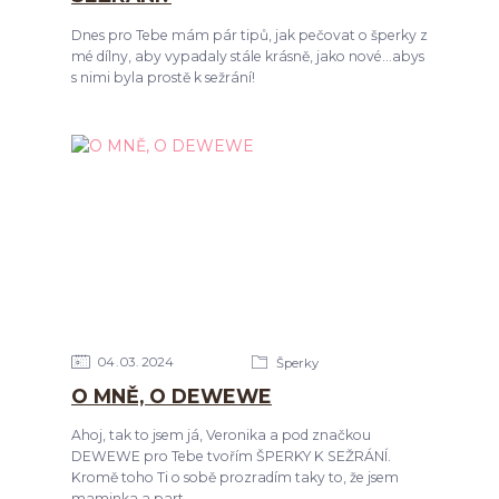
Dnes pro Tebe mám pár tipů, jak pečovat o šperky z
mé dílny, aby vypadaly stále krásně, jako nové...abys
s nimi byla prostě k sežrání!
04
03
2024
Šperky
O MNĚ, O DEWEWE
Ahoj, tak to jsem já, Veronika a pod značkou
DEWEWE pro Tebe tvořím ŠPERKY K SEŽRÁNÍ.
Kromě toho Ti o sobě prozradím taky to, že jsem
maminka a part...