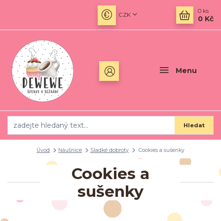
0
ks
CZK
0 Kč
Menu
Hledat
Úvod
Náušnice
Sladké dobroty
Cookies a sušenky
Cookies a
sušenky