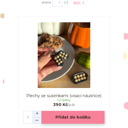
strana
z 2
další
Plechy se sušenkami (visací náušnice)
1-2 týdny
390 Kč
/
pár
Přidat do košíku