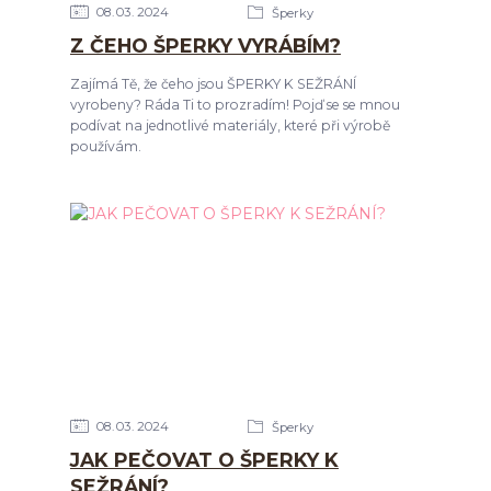
08
03
2024
Šperky
Z ČEHO ŠPERKY VYRÁBÍM?
Zajímá Tě, že čeho jsou ŠPERKY K SEŽRÁNÍ
vyrobeny? Ráda Ti to prozradím! Pojď se se mnou
podívat na jednotlivé materiály, které při výrobě
používám.
08
03
2024
Šperky
JAK PEČOVAT O ŠPERKY K
SEŽRÁNÍ?