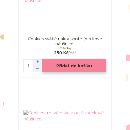
Cookies světlé nakousnuté (peckové
náušnice)
1-2 týdny
250 Kč
/
pár
Přidat do košíku