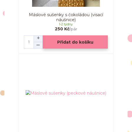
Máslové sušenky s čokoládou (visací
náušnice)
1-2 týdny
250 Kč
/
pár
Přidat do košíku