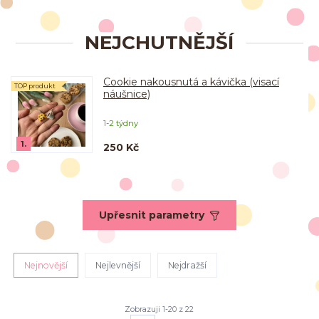
NEJCHUTNĚJŠÍ
Cookie nakousnutá a kávička (visací
TOP produkt
náušnice)
1-2 týdny
1.
250 Kč
Upřesnit parametry
Nejnovější
Nejlevnější
Nejdražší
Zobrazuji 1-20 z 22