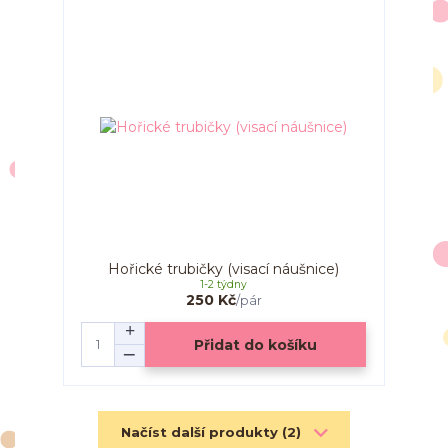
Hořické trubičky (visací náušnice)
1-2 týdny
250 Kč
/
pár
Přidat do košíku
Načíst další produkty (2)