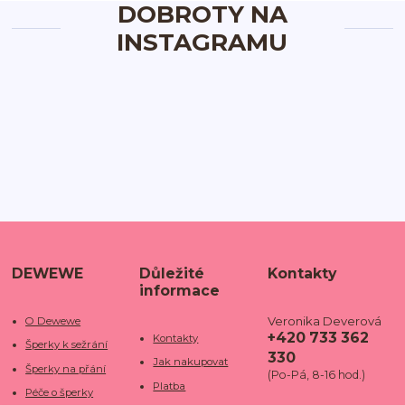
DOBROTY NA
INSTAGRAMU
DEWEWE
Důležité
Kontakty
informace
Veronika Deverová
O Dewewe
+420 733 362
Kontakty
Šperky k sežrání
330
Jak nakupovat
Šperky na přání
(Po-Pá, 8-16 hod.)
Platba
Péče o šperky