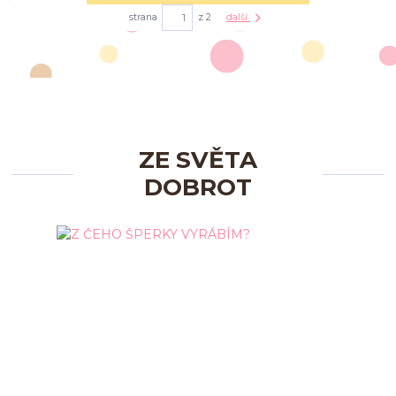
strana
z 2
další
ZE SVĚTA
DOBROT