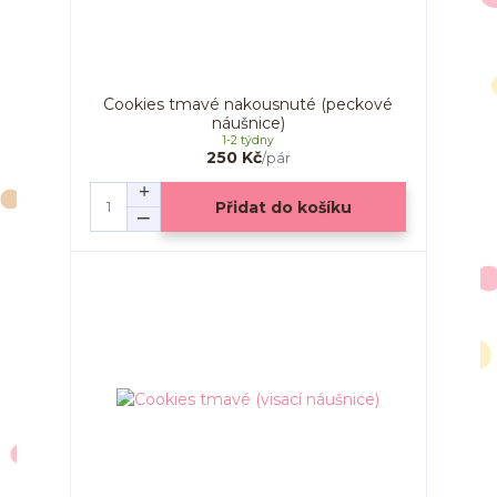
Cookies tmavé nakousnuté (peckové
náušnice)
1-2 týdny
250 Kč
/
pár
Přidat do košíku