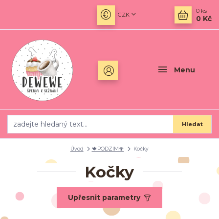
0
ks
CZK
0 Kč
Menu
Hledat
Úvod
🍁PODZIM🍄
Kočky
Kočky
Upřesnit parametry