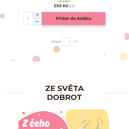
skladem
250 Kč
/
pár
Přidat do košíku
strana
z 1
ZE SVĚTA
DOBROT