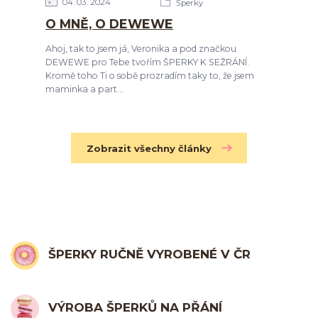
04
03
2024
Šperky
O MNĚ, O DEWEWE
Ahoj, tak to jsem já, Veronika a pod značkou
DEWEWE pro Tebe tvořím ŠPERKY K SEŽRÁNÍ.
Kromě toho Ti o sobě prozradím taky to, že jsem
maminka a part...
Zobrazit všechny články
ŠPERKY RUČNĚ VYROBENÉ V ČR
VÝROBA ŠPERKŮ NA PŘÁNÍ