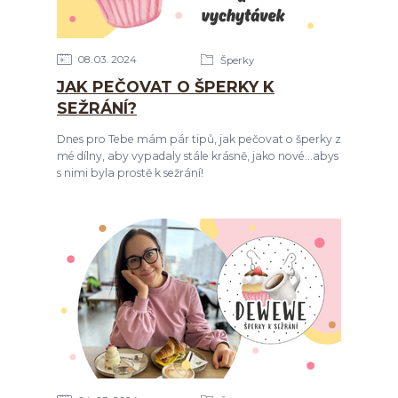
08
03
2024
Šperky
JAK PEČOVAT O ŠPERKY K
SEŽRÁNÍ?
Dnes pro Tebe mám pár tipů, jak pečovat o šperky z
mé dílny, aby vypadaly stále krásně, jako nové...abys
s nimi byla prostě k sežrání!