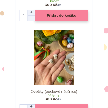
Skladem
300 Kč
/
ks
Přidat do košíku
Ovečky (peckové náušnice)
1-2 týdny
300 Kč
/
ks