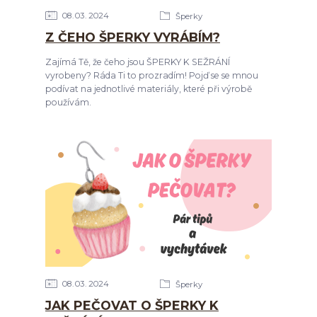
08
03
2024
Šperky
Z ČEHO ŠPERKY VYRÁBÍM?
Zajímá Tě, že čeho jsou ŠPERKY K SEŽRÁNÍ
vyrobeny? Ráda Ti to prozradím! Pojď se se mnou
podívat na jednotlivé materiály, které při výrobě
používám.
08
03
2024
Šperky
JAK PEČOVAT O ŠPERKY K