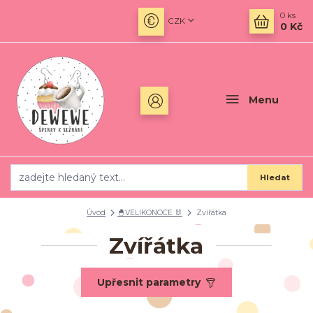
0
ks
CZK
0 Kč
Menu
Hledat
Úvod
🐣VELIKONOCE 🐰
Zvířátka
Zvířátka
Upřesnit parametry