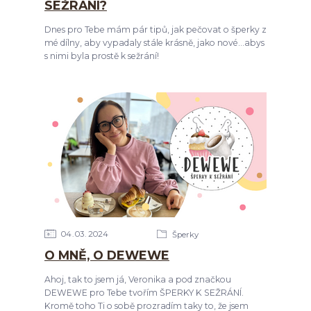
SEŽRÁNÍ?
Dnes pro Tebe mám pár tipů, jak pečovat o šperky z
mé dílny, aby vypadaly stále krásně, jako nové...abys
s nimi byla prostě k sežrání!
04
03
2024
Šperky
O MNĚ, O DEWEWE
Ahoj, tak to jsem já, Veronika a pod značkou
DEWEWE pro Tebe tvořím ŠPERKY K SEŽRÁNÍ.
Kromě toho Ti o sobě prozradím taky to, že jsem