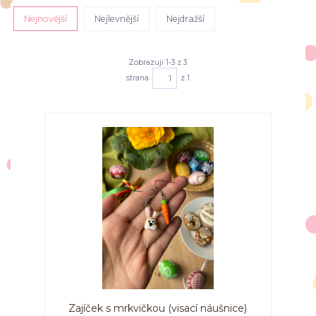
Nejnovější
Nejlevnější
Nejdražší
Zobrazuji 1-3 z 3
strana
z 1
Zajíček s mrkvičkou (visací náušnice)