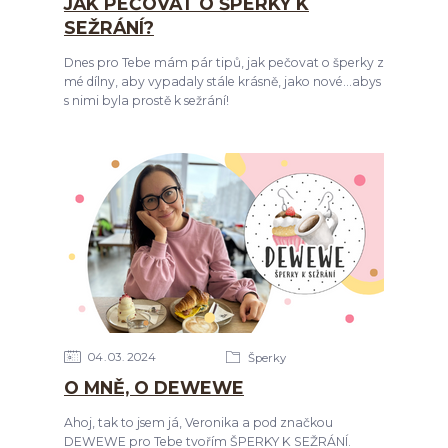
JAK PEČOVAT O ŠPERKY K
SEŽRÁNÍ?
Dnes pro Tebe mám pár tipů, jak pečovat o šperky z
mé dílny, aby vypadaly stále krásně, jako nové...abys
s nimi byla prostě k sežrání!
04
03
2024
Šperky
O MNĚ, O DEWEWE
Ahoj, tak to jsem já, Veronika a pod značkou
DEWEWE pro Tebe tvořím ŠPERKY K SEŽRÁNÍ.