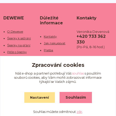
DEWEWE
Důležité
Kontakty
informace
Veronika Deverová
O Dewewe
+420 733 362
Kontakty
Šperky k sežrání
330
Jak nakupovat
Šperky na přání
(Po-Pá, 8-16 hod.)
Platba
Péče o šperky
Doba dodání
info@dewe
Trhy a jarmarky
we.cz
Zpracování cookies
Doprava
Kamenné obchody
Vrácení a reklamace
Fotogalerie
Náš e-shop a partneři potřebují Váš
souhlas
s použitím
souborů cookies, aby Vám mohli zobrazovat informace
Obchodní podmínky
Blog
týkající se Vašich zájmů.
Ochrana osobních
údajů
Souhlasím
Nastavení
Souhlas můžete odmítnout
zde
.
Vytvořeno na
Eshop-rychle.cz