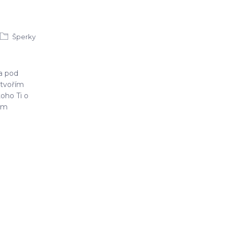
Šperky
 a pod
tvořím
oho Ti o
sem