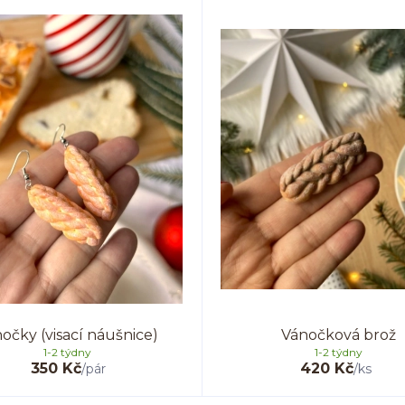
očky (visací náušnice)
Vánočková brož
1-2 týdny
1-2 týdny
350 Kč
420 Kč
/
pár
/
ks