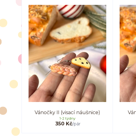
Vánočky II (visací náušnice)
Ván
1-2 týdny
350 Kč
/
pár