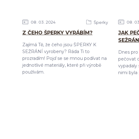
08
03
2024
08
0
Šperky
Z ČEHO ŠPERKY VYRÁBÍM?
JAK PE
SEŽRÁN
Zajímá Tě, že čeho jsou ŠPERKY K
SEŽRÁNÍ vyrobeny? Ráda Ti to
Dnes pro 
prozradím! Pojď se se mnou podívat na
pečovat o
jednotlivé materiály, které při výrobě
vypadaly s
používám.
nimi byla 