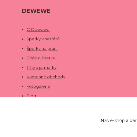
DEWEWE
O Dewewe
Šperky k sežrání
Šperky na přání
Péče o šperky
Trhy a jarmarky
Kamenné obchody
Fotogalerie
Blog
Náš e-shop a par