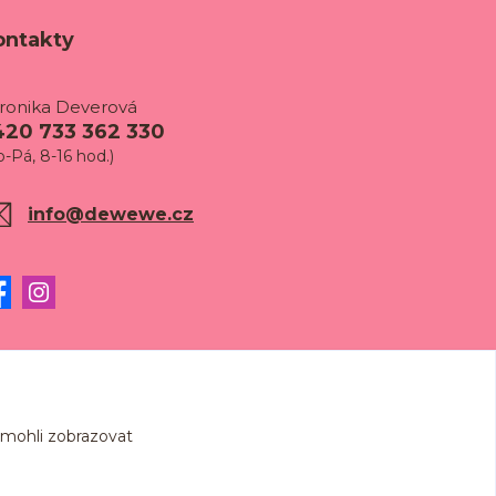
ontakty
ronika Deverová
420 733 362 330
o-Pá, 8-16 hod.)
info@dewewe.cz
 mohli zobrazovat