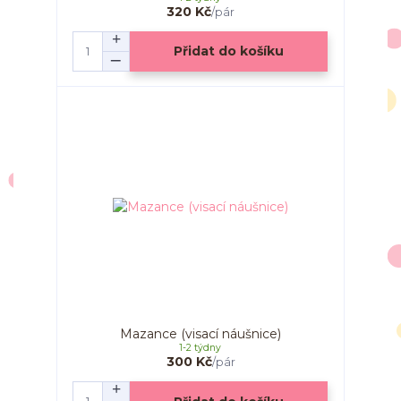
320 Kč
/
pár
Přidat do košíku
Mazance (visací náušnice)
1-2 týdny
300 Kč
/
pár