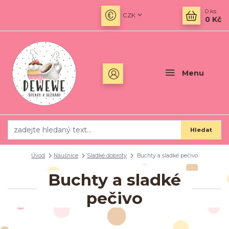
0
ks
CZK
0 Kč
Menu
Hledat
Úvod
Náušnice
Sladké dobroty
Buchty a sladké pečivo
Buchty a sladké
pečivo