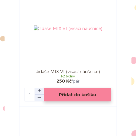
Jidáše MIX VI (visací náušnice)
1-2 týdny
250 Kč
/
pár
Přidat do košíku