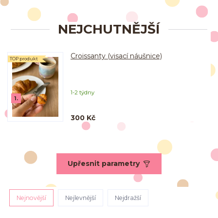
NEJCHUTNĚJŠÍ
Croissanty (visací náušnice)
TOP produkt
1-2 týdny
1.
300 Kč
Upřesnit parametry
Nejnovější
Nejlevnější
Nejdražší