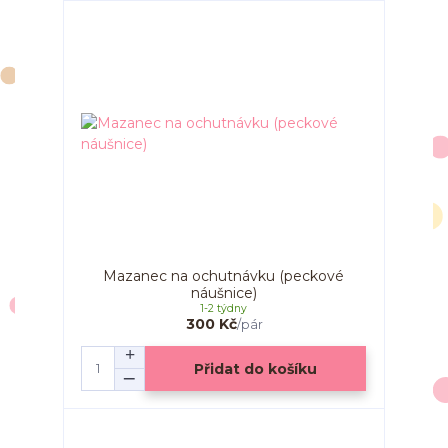
Mazanec na ochutnávku (peckové
náušnice)
1-2 týdny
300 Kč
/
pár
Přidat do košíku