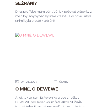
SEŽRÁNÍ?
Dnes pro Tebe mám pár tipů, jak pečovat o šperky z
mé dílny, aby vypadaly stále krásně, jako nové...abys
s nimi byla prostě k sežrání!
04
03
2024
Šperky
O MNĚ, O DEWEWE
Ahoj, tak to jsem já, Veronika a pod značkou
DEWEWE pro Tebe tvořím ŠPERKY K SEŽRÁNÍ.
Kromě toho Ti o sobě prozradím taky to, že jsem