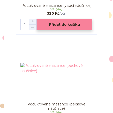
Pocukrované mazance (visací náušnice)
1-2 týdny
320 Kč
/
pár
Přidat do košíku
Pocukrované mazance (peckové
náušnice)
1-2 týdny