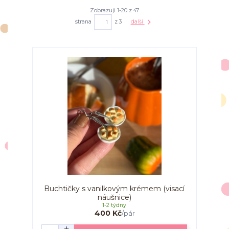
Zobrazuji 1-20 z 47
strana
z 3
další
Buchtičky s vanilkovým krémem (visací
náušnice)
1-2 týdny
400 Kč
/
pár