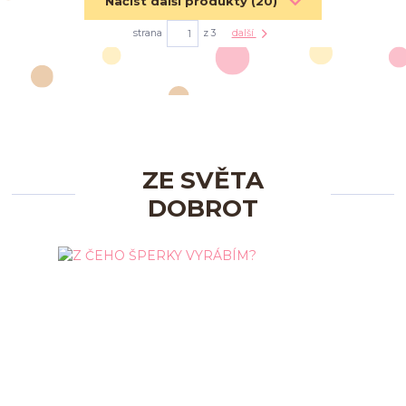
Načíst další produkty (20)
strana
z 3
další
ZE SVĚTA
DOBROT