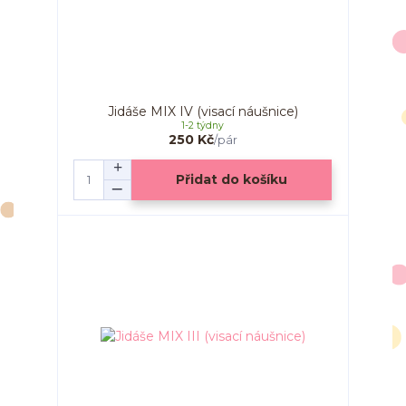
Jidáše MIX IV (visací náušnice)
1-2 týdny
250 Kč
/
pár
Přidat do košíku