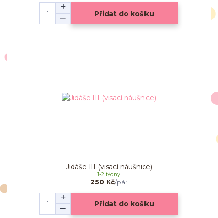
Přidat do košíku
Jidáše III (visací náušnice)
1-2 týdny
250 Kč
/
pár
Přidat do košíku