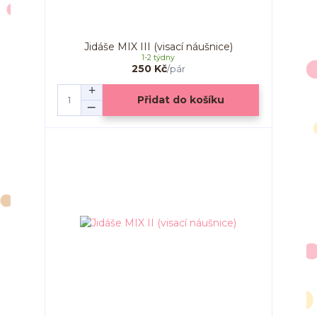
Jidáše MIX III (visací náušnice)
1-2 týdny
250 Kč
/
pár
Přidat do košíku