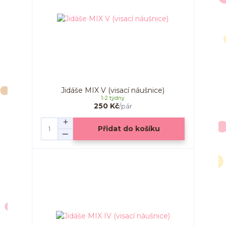
Jidáše MIX V (visací náušnice)
1-2 týdny
250 Kč
/
pár
Přidat do košíku