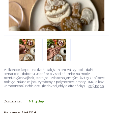
Velikonoce klepou na dveře, tak jsem pro Vás vyrobila další
tématickou dobrotu! Jedná se o visací náušnice na motiv
perníkových vajíček, která jsou zdobena jemnými kvítky z "bílkové
polevy". Náušnice jsou vyrobeny z polymerové hmoty FIMO a kov.
komponentů z chir. oceli (ketlovací jehly a afroháčky)....
celý popis
Dostupnost
1-2 týdny
Nejsme plátci DPH