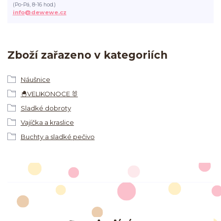
(Po-Pá, 8-16 hod.)
info@dewewe.cz
Zboží zařazeno v kategoriích
Náušnice
🐣VELIKONOCE 🐰
Sladké dobroty
Vajíčka a kraslice
Buchty a sladké pečivo