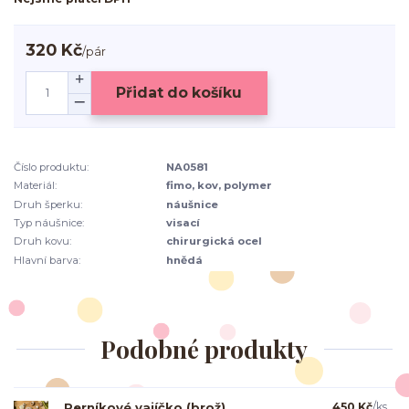
320 Kč
/
pár
Přidat do košíku
Číslo produktu:
NA0581
Materiál:
fimo, kov, polymer
Druh šperku:
náušnice
Typ náušnice:
visací
Druh kovu:
chirurgická ocel
Hlavní barva:
hnědá
Podobné produkty
Perníkové vajíčko (brož)
450 Kč
/
ks