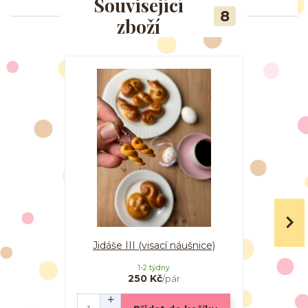
Související
8
zboží
Jidáše III (visací náušnice)
Žluté 
1-2 týdny
250 Kč
/
pár