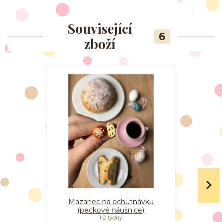
Související
6
zboží
Mazanec na ochutnávku
Mazanec n
(peckové náušnice)
1-2 týdny