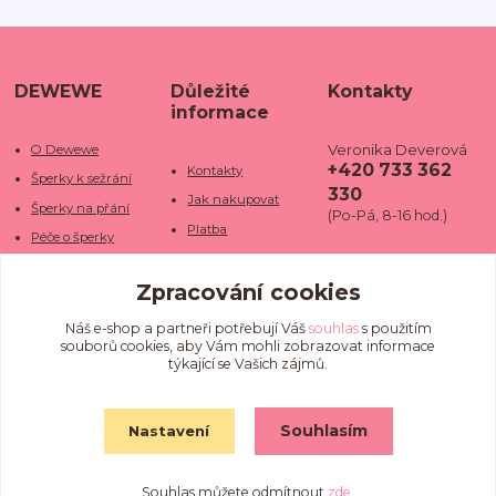
DEWEWE
Důležité
Kontakty
informace
Veronika Deverová
O Dewewe
+420 733 362
Kontakty
Šperky k sežrání
330
Jak nakupovat
Šperky na přání
(Po-Pá, 8-16 hod.)
Platba
Péče o šperky
Doba dodání
info@dewe
Trhy a jarmarky
we.cz
Zpracování cookies
Doprava
Kamenné obchody
Vrácení a reklamace
Fotogalerie
Náš e-shop a partneři potřebují Váš
souhlas
s použitím
souborů cookies, aby Vám mohli zobrazovat informace
Obchodní podmínky
Blog
týkající se Vašich zájmů.
Ochrana osobních
údajů
Souhlasím
Nastavení
Souhlas můžete odmítnout
zde
.