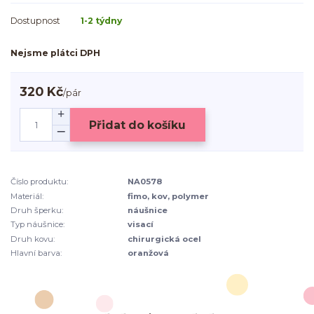
Dostupnost
1-2 týdny
Nejsme plátci DPH
320 Kč
/
pár
Přidat do košíku
Číslo produktu:
NA0578
Materiál:
fimo, kov, polymer
Druh šperku:
náušnice
Typ náušnice:
visací
Druh kovu:
chirurgická ocel
Hlavní barva:
oranžová