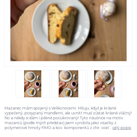
Mazanec mám spojený s Velikonocemi. Miluju, když je krásně
vypečený, posypaný mandlemi, ale uvnitř musí zůstat krásně vláčný!
No a někdy si dám i pěkně pocukrovaný! Tyto náušnice na motiv
mazanců (podle mých představ) jsem vyrobila jako visačky z
polymerové hmoty FIMO a kov. komponentů z chir. ocel...
celý popis