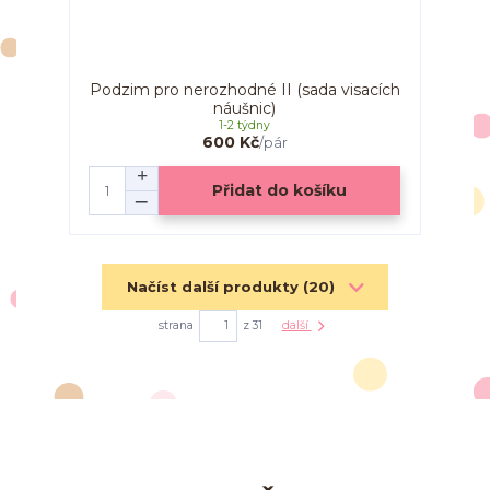
Podzim pro nerozhodné II (sada visacích
náušnic)
1-2 týdny
600 Kč
/
pár
Přidat do košíku
Načíst další produkty (20)
strana
z 31
další