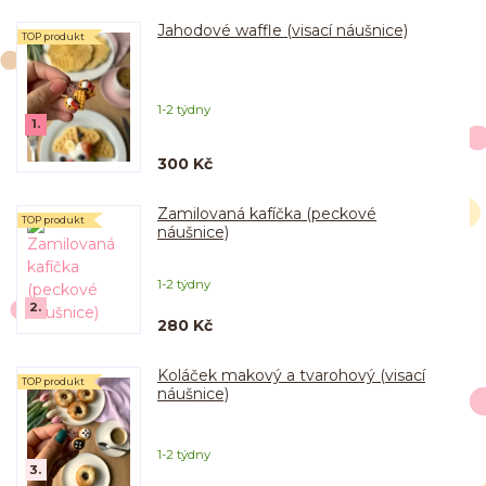
Jahodové waffle (visací náušnice)
TOP produkt
1-2 týdny
1.
300 Kč
Zamilovaná kafíčka (peckové
TOP produkt
náušnice)
1-2 týdny
2.
280 Kč
Koláček makový a tvarohový (visací
TOP produkt
náušnice)
1-2 týdny
3.