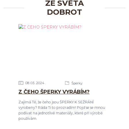
ZE SVĚTA
DOBROT
08
03
2024
Šperky
Z ČEHO ŠPERKY VYRÁBÍM?
Zajímá Tě, že čeho jsou ŠPERKY K SEŽRÁNÍ
vyrobeny? Ráda Ti to prozradím! Pojď se se mnou
podívat na jednotlivé materiály, které při výrobě
používám.