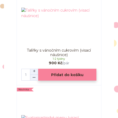
Talířky s vánočním cukrovím (visací
náušnice)
1-2 týdny
900 Kč
/
pár
Přidat do košíku
Novinka