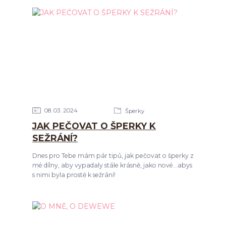
08
03
2024
Šperky
JAK PEČOVAT O ŠPERKY K
SEŽRÁNÍ?
Dnes pro Tebe mám pár tipů, jak pečovat o šperky z
mé dílny, aby vypadaly stále krásně, jako nové...abys
s nimi byla prostě k sežrání!