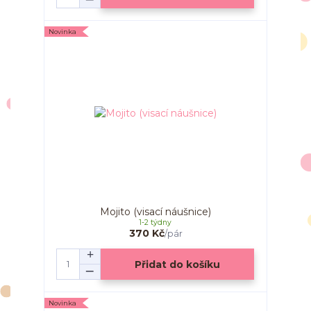
Novinka
Mojito (visací náušnice)
1-2 týdny
370 Kč
/
pár
Přidat do košíku
Novinka