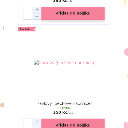
350 Kč
/
pár
Přidat do košíku
Novinka
Pavlovy (peckové náušnice)
1-2 týdny
350 Kč
/
pár
Přidat do košíku