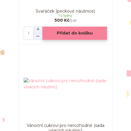
Svařáček (peckové náušnice)
1-2 týdny
500 Kč
/
pár
Přidat do košíku
Vánoční cukroví pro nerozhodné (sada
visacích náušnic)