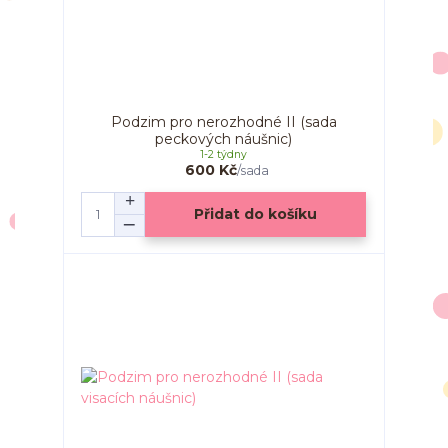
Podzim pro nerozhodné II (sada
peckových náušnic)
1-2 týdny
600 Kč
/
sada
Přidat do košíku