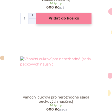
1-2 týdny
600 Kč
/
pár
Přidat do košíku
Vánoční cukroví pro nerozhodné (sada
peckových náušnic)
1-2 týdny
600 Kč
/
sada