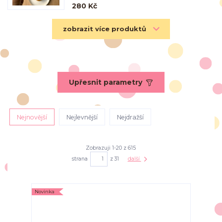
280 Kč
zobrazit více produktů
Upřesnit parametry
Nejnovější
Nejlevnější
Nejdražší
Zobrazuji 1-20 z 615
strana
z 31
další
Novinka