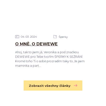
04
03
2024
Šperky
O MNĚ, O DEWEWE
Ahoj, tak to jsem já, Veronika a pod značkou
DEWEWE pro Tebe tvořím ŠPERKY K SEŽRÁNÍ.
Kromě toho Ti o sobě prozradím taky to, že jsem
maminka a part...
Zobrazit všechny články