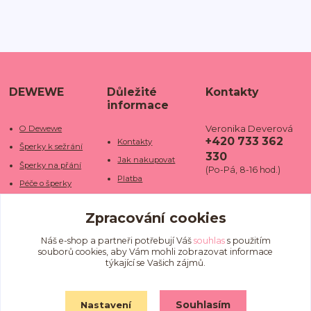
DEWEWE
Důležité
Kontakty
informace
Veronika Deverová
O Dewewe
+420 733 362
Kontakty
Šperky k sežrání
330
Jak nakupovat
Šperky na přání
(Po-Pá, 8-16 hod.)
Platba
Péče o šperky
Doba dodání
info@dewe
Trhy a jarmarky
we.cz
Zpracování cookies
Doprava
Kamenné obchody
Vrácení a reklamace
Fotogalerie
Náš e-shop a partneři potřebují Váš
souhlas
s použitím
souborů cookies, aby Vám mohli zobrazovat informace
Obchodní podmínky
Blog
týkající se Vašich zájmů.
Ochrana osobních
údajů
Souhlasím
Nastavení