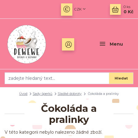
0
ks
CZK
0 Kč
Menu
Hledat
Úvod
Sady šperků
Sladké dobroty
Čokoláda a pralinky
Čokoláda a
pralinky
V této kategorii nebylo nalezeno žádné zboží.