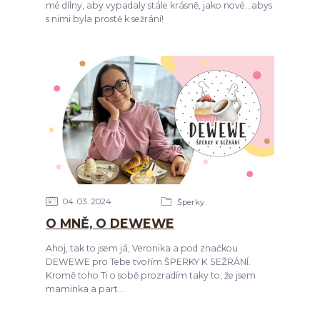
mé dílny, aby vypadaly stále krásně, jako nové...abys
s nimi byla prostě k sežrání!
04
03
2024
Šperky
O MNĚ, O DEWEWE
Ahoj, tak to jsem já, Veronika a pod značkou
DEWEWE pro Tebe tvořím ŠPERKY K SEŽRÁNÍ.
Kromě toho Ti o sobě prozradím taky to, že jsem
maminka a part...