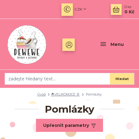
0
ks
CZK
0 Kč
Menu
Hledat
Úvod
🐣VELIKONOCE 🐰
Pomlázky
Pomlázky
Upřesnit parametry