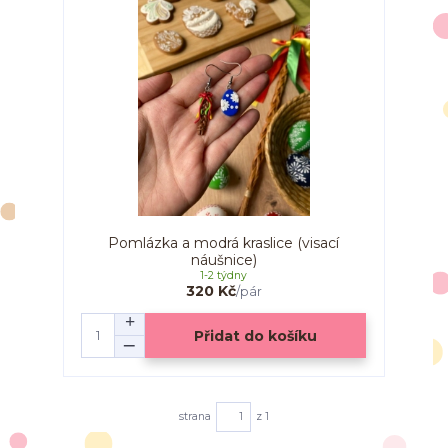
Pomlázka a modrá kraslice (visací
náušnice)
1-2 týdny
320 Kč
/
pár
Přidat do košíku
strana
z 1