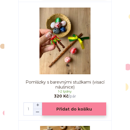
Pomlázky s barevnými stužkami (visací
náušnice)
1-2 týdny
320 Kč
/
pár
Přidat do košíku