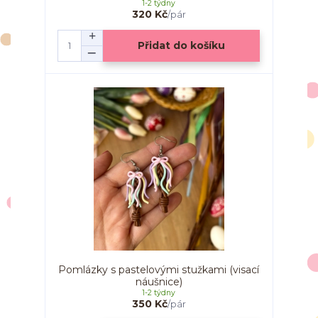
1-2 týdny
320 Kč
/
pár
Přidat do košíku
Pomlázky s pastelovými stužkami (visací
náušnice)
1-2 týdny
350 Kč
/
pár