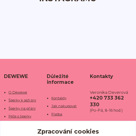
DEWEWE
Důležité
Kontakty
informace
Veronika Deverová
O Dewewe
+420 733 362
Kontakty
Šperky k sežrání
330
Jak nakupovat
Šperky na přání
(Po-Pá, 8-16 hod.)
Platba
Péče o šperky
Doba dodání
info@dewe
Trhy a jarmarky
we.cz
Zpracování cookies
Doprava
Kamenné obchody