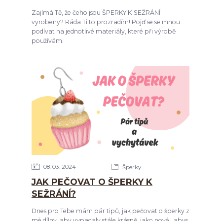
Zajímá Tě, že čeho jsou ŠPERKY K SEŽRÁNÍ
vyrobeny? Ráda Ti to prozradím! Pojď se se mnou
podívat na jednotlivé materiály, které při výrobě
používám.
08
03
2024
Šperky
JAK PEČOVAT O ŠPERKY K
SEŽRÁNÍ?
Dnes pro Tebe mám pár tipů, jak pečovat o šperky z
mé dílny, aby vypadaly stále krásně, jako nové...abys