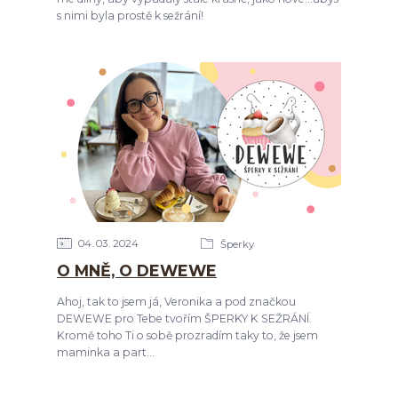
s nimi byla prostě k sežrání!
04
03
2024
Šperky
O MNĚ, O DEWEWE
Ahoj, tak to jsem já, Veronika a pod značkou
DEWEWE pro Tebe tvořím ŠPERKY K SEŽRÁNÍ.
Kromě toho Ti o sobě prozradím taky to, že jsem
maminka a part...