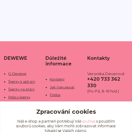
DEWEWE
Důležité
Kontakty
informace
Veronika Deverová
O Dewewe
+420 733 362
Kontakty
Šperky k sežrání
330
Jak nakupovat
Šperky na přání
(Po-Pá, 8-16 hod.)
Platba
Péče o šperky
Doba dodání
info@dewe
Trhy a jarmarky
we.cz
Zpracování cookies
Doprava
Kamenné obchody
Vrácení a reklamace
Fotogalerie
Náš e-shop a partneři potřebují Váš
souhlas
s použitím
souborů cookies, aby Vám mohli zobrazovat informace
Obchodní podmínky
Blog
týkající se Vašich zájmů.