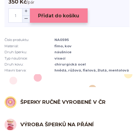
350 Kč
/
pár
Přidat do košíku
Číslo produktu:
NA0595
Materiál:
fimo, kov
Druh šperku:
náušnice
Typ náušnice:
visací
Druh kovu:
chirurgická ocel
Hlavní barva:
hnědá, růžová, fialová, žlutá, mentolová
ŠPERKY RUČNĚ VYROBENÉ V ČR
VÝROBA ŠPERKŮ NA PŘÁNÍ