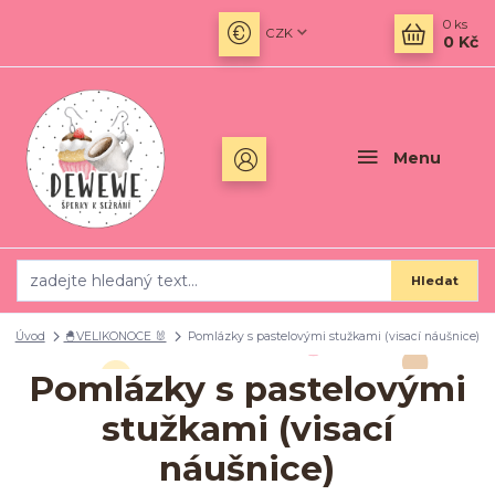
0
ks
CZK
0 Kč
Menu
Hledat
Úvod
🐣VELIKONOCE 🐰
Pomlázky s pastelovými stužkami (visací náušnice)
Pomlázky s pastelovými
stužkami (visací
náušnice)