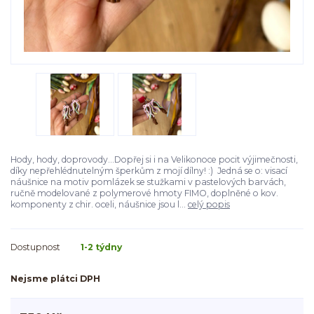
Hody, hody, doprovody...Dopřej si i na Velikonoce pocit výjimečnosti,
díky nepřehlédnutelným šperkům z mojí dílny! :) Jedná se o: visací
náušnice na motiv pomlázek se stužkami v pastelových barvách,
ručně modelované z polymerové hmoty FIMO, doplněné o kov.
komponenty z chir. oceli, náušnice jsou l...
celý popis
Dostupnost
1-2 týdny
Nejsme plátci DPH