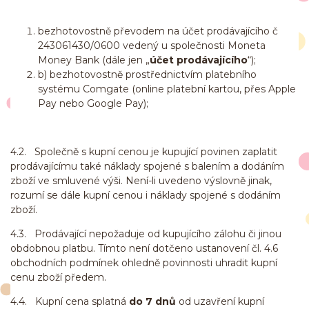
bezhotovostně převodem na účet prodávajícího č
243061430/0600 vedený u společnosti Moneta
Money Bank (dále jen „
účet prodávajícího
“);
b) bezhotovostně prostřednictvím platebního
systému Comgate (online platební kartou, přes Apple
Pay nebo Google Pay);
4.2. Společně s kupní cenou je kupující povinen zaplatit
prodávajícímu také náklady spojené s balením a dodáním
zboží ve smluvené výši. Není-li uvedeno výslovně jinak,
rozumí se dále kupní cenou i náklady spojené s dodáním
zboží.
4.3. Prodávající nepožaduje od kupujícího zálohu či jinou
obdobnou platbu. Tímto není dotčeno ustanovení čl. 4.6
obchodních podmínek ohledně povinnosti uhradit kupní
cenu zboží předem.
4.4. Kupní cena splatná
do 7 dnů
od uzavření kupní