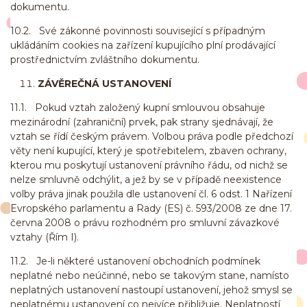
dokumentu.
10.2. Své zákonné povinnosti související s případným
ukládáním cookies na zařízení kupujícího plní prodávající
prostřednictvím zvláštního dokumentu.
ZÁVĚREČNÁ USTANOVENÍ
11.1. Pokud vztah založený kupní smlouvou obsahuje
mezinárodní (zahraniční) prvek, pak strany sjednávají, že
vztah se řídí českým právem. Volbou práva podle předchozí
věty není kupující, který je spotřebitelem, zbaven ochrany,
kterou mu poskytují ustanovení právního řádu, od nichž se
nelze smluvně odchýlit, a jež by se v případě neexistence
volby práva jinak použila dle ustanovení čl. 6 odst. 1 Nařízení
Evropského parlamentu a Rady (ES) č. 593/2008 ze dne 17.
června 2008 o právu rozhodném pro smluvní závazkové
vztahy (Řím I).
11.2. Je-li některé ustanovení obchodních podmínek
neplatné nebo neúčinné, nebo se takovým stane, namísto
neplatných ustanovení nastoupí ustanovení, jehož smysl se
neplatnému ustanovení co nejvíce přibližuje. Neplatností