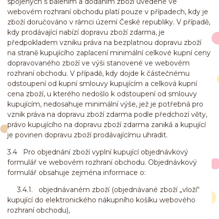
spojených s balením a dodáním zboží uvedené ve
webovém rozhraní obchodu platí pouze v případech, kdy je
zboží doručováno v rámci území České republiky. V případě,
kdy prodávající nabízí dopravu zboží zdarma, je
předpokladem vzniku práva na bezplatnou dopravu zboží
na straně kupujícího zaplacení minimální celkové kupní ceny
dopravovaného zboží ve výši stanovené ve webovém
rozhraní obchodu. V případě, kdy dojde k částečnému
odstoupení od kupní smlouvy kupujícím a celková kupní
cena zboží, u kterého nedošlo k odstoupení od smlouvy
kupujícím, nedosahuje minimální výše, jež je potřebná pro
vznik práva na dopravu zboží zdarma podle předchozí věty,
právo kupujícího na dopravu zboží zdarma zaniká a kupující
je povinen dopravu zboží prodávajícímu uhradit.
3.4 Pro objednání zboží vyplní kupující objednávkový
formulář ve webovém rozhraní obchodu. Objednávkový
formulář obsahuje zejména informace o:
3.4.1. objednávaném zboží (objednávané zboží „vloží“
kupující do elektronického nákupního košíku webového
rozhraní obchodu),