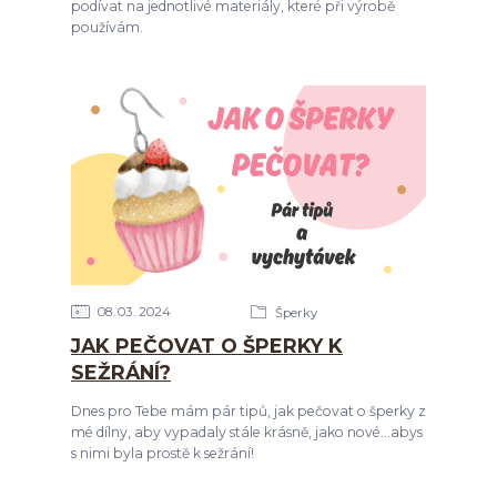
podívat na jednotlivé materiály, které při výrobě
používám.
08
03
2024
Šperky
JAK PEČOVAT O ŠPERKY K
SEŽRÁNÍ?
Dnes pro Tebe mám pár tipů, jak pečovat o šperky z
mé dílny, aby vypadaly stále krásně, jako nové...abys
s nimi byla prostě k sežrání!