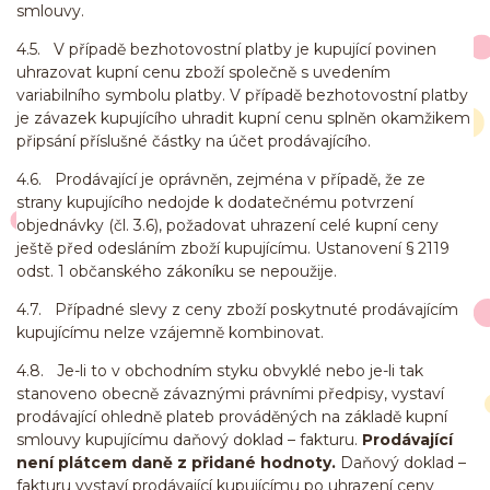
smlouvy.
4.5. V případě bezhotovostní platby je kupující povinen
uhrazovat kupní cenu zboží společně s uvedením
variabilního symbolu platby. V případě bezhotovostní platby
je závazek kupujícího uhradit kupní cenu splněn okamžikem
připsání příslušné částky na účet prodávajícího.
4.6. Prodávající je oprávněn, zejména v případě, že ze
strany kupujícího nedojde k dodatečnému potvrzení
objednávky (čl. 3.6), požadovat uhrazení celé kupní ceny
ještě před odesláním zboží kupujícímu. Ustanovení § 2119
odst. 1 občanského zákoníku se nepoužije.
4.7. Případné slevy z ceny zboží poskytnuté prodávajícím
kupujícímu nelze vzájemně kombinovat.
4.8. Je-li to v obchodním styku obvyklé nebo je-li tak
stanoveno obecně závaznými právními předpisy, vystaví
prodávající ohledně plateb prováděných na základě kupní
smlouvy kupujícímu daňový doklad – fakturu.
Prodávající
není plátcem daně z přidané hodnoty.
Daňový doklad –
fakturu vystaví prodávající kupujícímu po uhrazení ceny