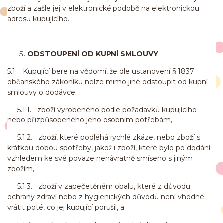
zboží a zašle jej v elektronické podobě na elektronickou
adresu kupujícího.
ODSTOUPENÍ OD KUPNÍ SMLOUVY
5.1. Kupující bere na vědomí, že dle ustanovení § 1837
občanského zákoníku nelze mimo jiné odstoupit od kupní
smlouvy o dodávce:
5.1.1. zboží vyrobeného podle požadavků kupujícího
nebo přizpůsobeného jeho osobním potřebám,
5.1.2. zboží, které podléhá rychlé zkáze, nebo zboží s
krátkou dobou spotřeby, jakož i zboží, které bylo po dodání
vzhledem ke své povaze nenávratně smíseno s jiným
zbožím,
5.1.3. zboží v zapečetěném obalu, které z důvodu
ochrany zdraví nebo z hygienických důvodů není vhodné
vrátit poté, co jej kupující porušil, a