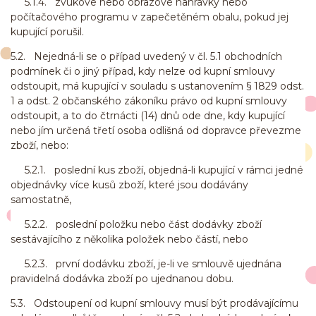
5.1.4. zvukové nebo obrazové nahrávky nebo
počítačového programu v zapečetěném obalu, pokud jej
kupující porušil.
5.2. Nejedná-li se o případ uvedený v čl. 5.1 obchodních
podmínek či o jiný případ, kdy nelze od kupní smlouvy
odstoupit, má kupující v souladu s ustanovením § 1829 odst.
1 a odst. 2 občanského zákoníku právo od kupní smlouvy
odstoupit, a to do čtrnácti (14) dnů ode dne, kdy kupující
nebo jím určená třetí osoba odlišná od dopravce převezme
zboží, nebo:
5.2.1. poslední kus zboží, objedná-li kupující v rámci jedné
objednávky více kusů zboží, které jsou dodávány
samostatně,
5.2.2. poslední položku nebo část dodávky zboží
sestávajícího z několika položek nebo částí, nebo
5.2.3. první dodávku zboží, je-li ve smlouvě ujednána
pravidelná dodávka zboží po ujednanou dobu.
5.3. Odstoupení od kupní smlouvy musí být prodávajícímu