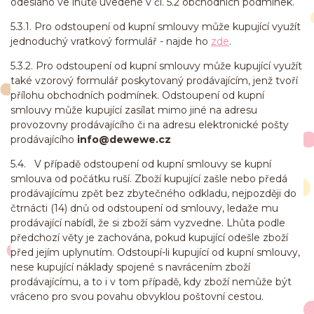
odesláno ve lhůtě uvedené v čl. 5.2 obchodních podmínek.
5.3.1. Pro odstoupení od kupní smlouvy může kupující využít
jednoduchý vratkový formulář - najde ho
zde
.
5.3.2. Pro odstoupení od kupní smlouvy může kupující využít
také vzorový formulář poskytovaný prodávajícím, jenž tvoří
přílohu obchodních podmínek. Odstoupení od kupní
smlouvy může kupující zasílat mimo jiné na adresu
provozovny prodávajícího či na adresu elektronické pošty
prodávajícího
info
@dewewe.cz
5.4. V případě odstoupení od kupní smlouvy se kupní
smlouva od počátku ruší. Zboží kupující zašle nebo předá
prodávajícímu zpět bez zbytečného odkladu, nejpozději do
čtrnácti (14) dnů od odstoupení od smlouvy, ledaže mu
prodávající nabídl, že si zboží sám vyzvedne. Lhůta podle
předchozí věty je zachována, pokud kupující odešle zboží
před jejím uplynutím. Odstoupí-li kupující od kupní smlouvy,
nese kupující náklady spojené s navrácením zboží
prodávajícímu, a to i v tom případě, kdy zboží nemůže být
vráceno pro svou povahu obvyklou poštovní cestou.