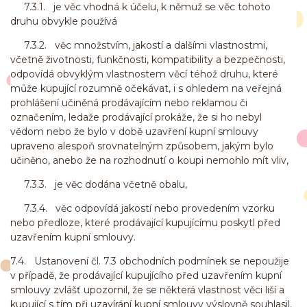
7.3.1. je věc vhodná k účelu, k němuž se věc tohoto
druhu obvykle používá
7.3.2. věc množstvím, jakostí a dalšími vlastnostmi,
včetně životnosti, funkčnosti, kompatibility a bezpečnosti,
odpovídá obvyklým vlastnostem věcí téhož druhu, které
může kupující rozumně očekávat, i s ohledem na veřejná
prohlášení učiněná prodávajícím nebo reklamou či
označením, ledaže prodávající prokáže, že si ho nebyl
vědom nebo že bylo v době uzavření kupní smlouvy
upraveno alespoň srovnatelným způsobem, jakým bylo
učiněno, anebo že na rozhodnutí o koupi nemohlo mít vliv,
7.3.3. je věc dodána včetně obalu,
7.3.4. věc odpovídá jakostí nebo provedením vzorku
nebo předloze, které prodávající kupujícímu poskytl před
uzavřením kupní smlouvy.
7.4. Ustanovení čl. 7.3 obchodních podmínek se nepoužije
v případě, že prodávající kupujícího před uzavřením kupní
smlouvy zvlášť upozornil, že se některá vlastnost věci liší a
kupující s tím při uzavírání kupní smlouvy výslovně souhlasil.