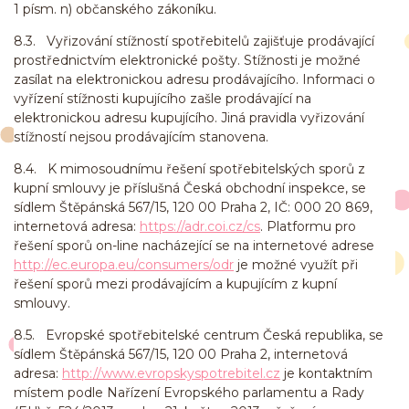
1 písm. n) občanského zákoníku.
8.3. Vyřizování stížností spotřebitelů zajišťuje prodávající
prostřednictvím elektronické pošty. Stížnosti je možné
zasílat na elektronickou adresu prodávajícího. Informaci o
vyřízení stížnosti kupujícího zašle prodávající na
elektronickou adresu kupujícího. Jiná pravidla vyřizování
stížností nejsou prodávajícím stanovena.
8.4. K mimosoudnímu řešení spotřebitelských sporů z
kupní smlouvy je příslušná Česká obchodní inspekce, se
sídlem Štěpánská 567/15, 120 00 Praha 2, IČ: 000 20 869,
internetová adresa:
https://adr.coi.cz/cs
. Platformu pro
řešení sporů on-line nacházející se na internetové adrese
http://ec.europa.eu/consumers/odr
je možné využít při
řešení sporů mezi prodávajícím a kupujícím z kupní
smlouvy.
8.5. Evropské spotřebitelské centrum Česká republika, se
sídlem Štěpánská 567/15, 120 00 Praha 2, internetová
adresa:
http://www.evropskyspotrebitel.cz
je kontaktním
místem podle Nařízení Evropského parlamentu a Rady