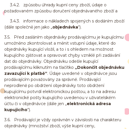
3.4.2. způsobu úhrady kupní ceny zboží, údaje o
požadovaném způsobu doručení objednávaného zboží a
3.4.3. informace o nákladech spojených s dodáním zboží
(dále společně jen jako „
objednávka
“).
3.5. Před zasláním objednávky prodávajícímu je kupujícímu
umožněno zkontrolovat a měnit vstupní údaje, které do
objednávky kupující vložil, a to i s ohledem na možnost
kupujícího zjišťovat a opravovat chyby vzniklé při zadávání
dat do objednávky. Objednávku odešle kupující
prodávajícímu kliknutím na tlačítko
„Dokončit objednávku
zavazující k platbě“
. Údaje uvedené v objednávce jsou
prodávajícím považovány za správné. Prodávající
neprodleně po obdržení objednávky toto obdržení
kupujícímu potvrdí elektronickou poštou, a to na adresu
elektronické pošty kupujícího uvedenou v uživatelském
účtu či v objednávce (dále jen „
elektronická adresa
kupujícího
“).
3.6. Prodávající je vždy oprávněn v závislosti na charakteru
objednávky (množství zboží, výše kupní ceny,