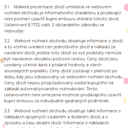
3.1. Veškerá prezentace zboží umístěná ve webovém
rozhraní obchodu je informativního charakteru a prodávající
není povinen uzavřít kupní smlouvu ohledně tohoto zboží.
Ustanovení § 1732 odst. 2 občanského zákoníku se
nepoužije.
3.2. Webové rozhraní obchodu obsahuje informace o zboží,
a to včetně uvedení cen jednotlivého zboží a nákladů za
navrácení zboží, jestliže toto zboží ze své podstaty nemůže
být navráceno obvyklou poštovní cestou. Ceny zboží jsou
uvedeny včetně daně z přidané hodnoty a všech
souvisejících poplatků. Ceny zboží zůstávají v platnosti po
dobu, kdy jsou zobrazovány ve webovém rozhraní obchodu.
Ceny zboží nejsou přizpůsobovány osobě kupujícího na
základě automatizovaného rozhodování. Tímto
ustanovením není omezena možnost prodávajícího uzavřít
kupní smlouvu za individuálně sjednaných podmínek.
3.3. Webové rozhraní obchodu obsahuje také informace o
nákladech spojených s balením a dodáním zboží, a o
způsobu a času dodání zboží. Informace o nákladech