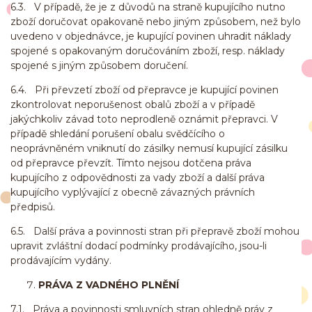
6.3. V případě, že je z důvodů na straně kupujícího nutno
zboží doručovat opakovaně nebo jiným způsobem, než bylo
uvedeno v objednávce, je kupující povinen uhradit náklady
spojené s opakovaným doručováním zboží, resp. náklady
spojené s jiným způsobem doručení.
6.4. Při převzetí zboží od přepravce je kupující povinen
zkontrolovat neporušenost obalů zboží a v případě
jakýchkoliv závad toto neprodleně oznámit přepravci. V
případě shledání porušení obalu svědčícího o
neoprávněném vniknutí do zásilky nemusí kupující zásilku
od přepravce převzít. Tímto nejsou dotčena práva
kupujícího z odpovědnosti za vady zboží a další práva
kupujícího vyplývající z obecně závazných právních
předpisů.
6.5. Další práva a povinnosti stran při přepravě zboží mohou
upravit zvláštní dodací podmínky prodávajícího, jsou-li
prodávajícím vydány.
PRÁVA Z VADNÉHO PLNĚNÍ
7.1. Práva a povinnosti smluvních stran ohledně práv z