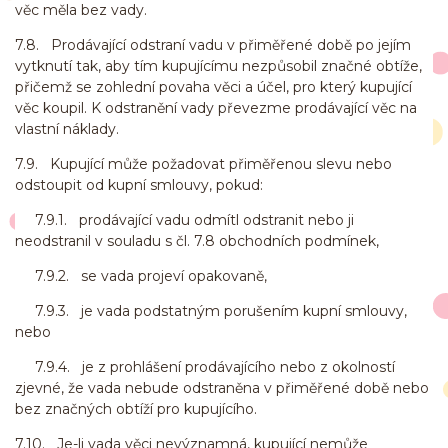
věc měla bez vady.
7.8. Prodávající odstraní vadu v přiměřené době po jejím
vytknutí tak, aby tím kupujícímu nezpůsobil značné obtíže,
přičemž se zohlední povaha věci a účel, pro který kupující
věc koupil. K odstranění vady převezme prodávající věc na
vlastní náklady.
7.9. Kupující může požadovat přiměřenou slevu nebo
odstoupit od kupní smlouvy, pokud:
7.9.1. prodávající vadu odmítl odstranit nebo ji
neodstranil v souladu s čl. 7.8 obchodních podmínek,
7.9.2. se vada projeví opakovaně,
7.9.3. je vada podstatným porušením kupní smlouvy,
nebo
7.9.4. je z prohlášení prodávajícího nebo z okolností
zjevné, že vada nebude odstraněna v přiměřené době nebo
bez značných obtíží pro kupujícího.
7.10. Je-li vada věci nevýznamná, kupující nemůže