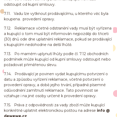
odstoupit od kupní smlouvy.
7.11. Vadu lze vytknout prodávajícímu, u kterého věc byla
koupena. provedení opravy.
7.12. Reklamace včetně odstranění vady musí být vyřízena
a kupující o tom musí být informován nejpozději do třiceti
(30) dnů ode dne uplatnění reklamace, pokud se prodávající
s kupujícím nedohodne na delší lhůtě.
7.13. Po marném uplynutí lhůty podle čl. 7.12 obchodních
podmínek může kupující od kupní smlouvy odstoupit nebo
požadovat přiměřenou slevu.
7.14. Prodávající je povinen vydat kupujícímu potvrzení o
datu a způsobu vyřízení reklamace, včetně potvrzení o
provedení opravy, a době jejího trvání, případně písemné
odůvodnění zamítnutí reklamace. Tato povinnost se
vztahuje i na jiné osoby určené k provedení opravy.
7.15. Práva z odpovědnosti za vady zboží může kupující
konkrétně uplatnit elektronickou poštou na adrese
info
@
dewewe.cz