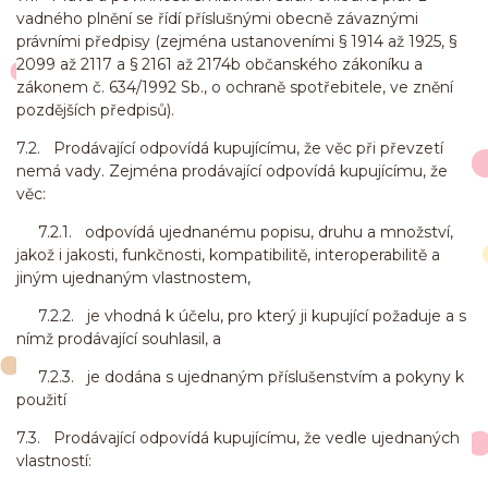
vadného plnění se řídí příslušnými obecně závaznými
právními předpisy (zejména ustanoveními § 1914 až 1925, §
2099 až 2117 a § 2161 až 2174b občanského zákoníku a
zákonem č. 634/1992 Sb., o ochraně spotřebitele, ve znění
pozdějších předpisů).
7.2. Prodávající odpovídá kupujícímu, že věc při převzetí
nemá vady. Zejména prodávající odpovídá kupujícímu, že
věc:
7.2.1. odpovídá ujednanému popisu, druhu a množství,
jakož i jakosti, funkčnosti, kompatibilitě, interoperabilitě a
jiným ujednaným vlastnostem,
7.2.2. je vhodná k účelu, pro který ji kupující požaduje a s
nímž prodávající souhlasil, a
7.2.3. je dodána s ujednaným příslušenstvím a pokyny k
použití
7.3. Prodávající odpovídá kupujícímu, že vedle ujednaných
vlastností: