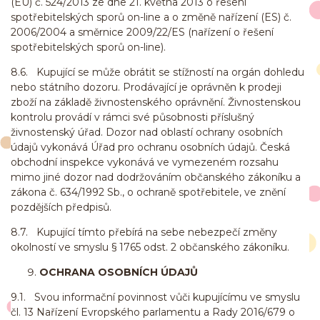
(EU) č. 524/2013 ze dne 21. května 2013 o řešení
spotřebitelských sporů on-line a o změně nařízení (ES) č.
2006/2004 a směrnice 2009/22/ES (nařízení o řešení
spotřebitelských sporů on-line).
8.6. Kupující se může obrátit se stížností na orgán dohledu
nebo státního dozoru. Prodávající je oprávněn k prodeji
zboží na základě živnostenského oprávnění. Živnostenskou
kontrolu provádí v rámci své působnosti příslušný
živnostenský úřad. Dozor nad oblastí ochrany osobních
údajů vykonává Úřad pro ochranu osobních údajů. Česká
obchodní inspekce vykonává ve vymezeném rozsahu
mimo jiné dozor nad dodržováním občanského zákoníku a
zákona č. 634/1992 Sb., o ochraně spotřebitele, ve znění
pozdějších předpisů.
8.7. Kupující tímto přebírá na sebe nebezpečí změny
okolností ve smyslu § 1765 odst. 2 občanského zákoníku.
OCHRANA OSOBNÍCH ÚDAJŮ
9.1. Svou informační povinnost vůči kupujícímu ve smyslu
čl. 13 Nařízení Evropského parlamentu a Rady 2016/679 o