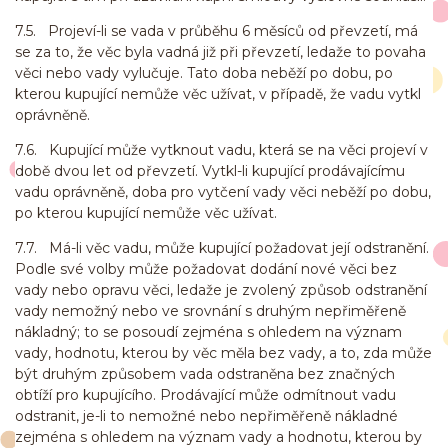
7.5. Projeví-li se vada v průběhu 6 měsíců od převzetí, má
se za to, že věc byla vadná již při převzetí, ledaže to povaha
věci nebo vady vylučuje. Tato doba neběží po dobu, po
kterou kupující nemůže věc užívat, v případě, že vadu vytkl
oprávněně.
7.6. Kupující může vytknout vadu, která se na věci projeví v
době dvou let od převzetí. Vytkl-li kupující prodávajícímu
vadu oprávněně, doba pro vytčení vady věci neběží po dobu,
po kterou kupující nemůže věc užívat.
7.7. Má-li věc vadu, může kupující požadovat její odstranění.
Podle své volby může požadovat dodání nové věci bez
vady nebo opravu věci, ledaže je zvolený způsob odstranění
vady nemožný nebo ve srovnání s druhým nepřiměřeně
nákladný; to se posoudí zejména s ohledem na význam
vady, hodnotu, kterou by věc měla bez vady, a to, zda může
být druhým způsobem vada odstraněna bez značných
obtíží pro kupujícího. Prodávající může odmítnout vadu
odstranit, je-li to nemožné nebo nepřiměřeně nákladné
zejména s ohledem na význam vady a hodnotu, kterou by