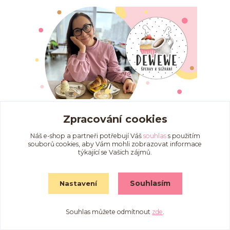
04
03
2024
Šperky
Zpracování cookies
O MNĚ, O DEWEWE
Náš e-shop a partneři potřebují Váš
souhlas
s použitím
souborů cookies, aby Vám mohli zobrazovat informace
Ahoj, tak to jsem já, Veronika a pod značkou
týkající se Vašich zájmů.
DEWEWE pro Tebe tvořím ŠPERKY K SEŽRÁNÍ.
Kromě toho Ti o sobě prozradím taky to, že jsem
maminka a part...
Souhlasím
Nastavení
Souhlas můžete odmítnout
zde
.
Zobrazit všechny články