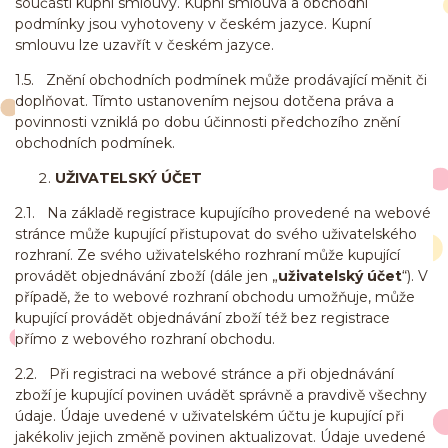
součástí kupní smlouvy. Kupní smlouva a obchodní
podmínky jsou vyhotoveny v českém jazyce. Kupní
smlouvu lze uzavřít v českém jazyce.
1.5. Znění obchodních podmínek může prodávající měnit či
doplňovat. Tímto ustanovením nejsou dotčena práva a
povinnosti vzniklá po dobu účinnosti předchozího znění
obchodních podmínek.
UŽIVATELSKÝ ÚČET
2.1. Na základě registrace kupujícího provedené na webové
stránce může kupující přistupovat do svého uživatelského
rozhraní. Ze svého uživatelského rozhraní může kupující
provádět objednávání zboží (dále jen „
uživatelský účet
“). V
případě, že to webové rozhraní obchodu umožňuje, může
kupující provádět objednávání zboží též bez registrace
přímo z webového rozhraní obchodu.
2.2. Při registraci na webové stránce a při objednávání
zboží je kupující povinen uvádět správně a pravdivě všechny
údaje. Údaje uvedené v uživatelském účtu je kupující při
jakékoliv jejich změně povinen aktualizovat. Údaje uvedené