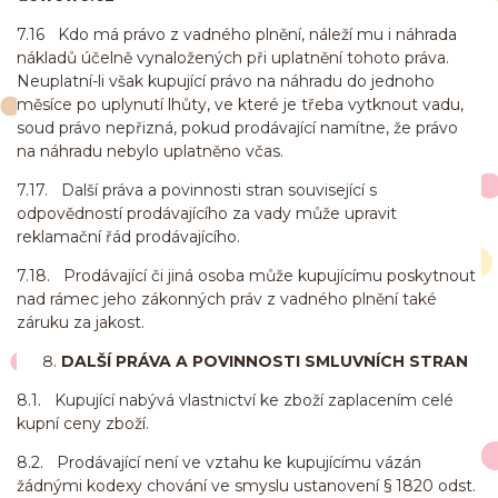
7.16 Kdo má právo z vadného plnění, náleží mu i náhrada
nákladů účelně vynaložených při uplatnění tohoto práva.
Neuplatní-li však kupující právo na náhradu do jednoho
měsíce po uplynutí lhůty, ve které je třeba vytknout vadu,
soud právo nepřizná, pokud prodávající namítne, že právo
na náhradu nebylo uplatněno včas.
7.17. Další práva a povinnosti stran související s
odpovědností prodávajícího za vady může upravit
reklamační řád prodávajícího.
7.18. Prodávající či jiná osoba může kupujícímu poskytnout
nad rámec jeho zákonných práv z vadného plnění také
záruku za jakost.
DALŠÍ PRÁVA A POVINNOSTI SMLUVNÍCH STRAN
8.1. Kupující nabývá vlastnictví ke zboží zaplacením celé
kupní ceny zboží.
8.2. Prodávající není ve vztahu ke kupujícímu vázán
žádnými kodexy chování ve smyslu ustanovení § 1820 odst.