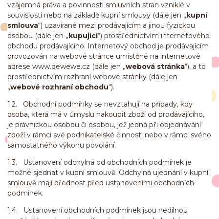
vzájemná práva a povinnosti smluvních stran vzniklé v
souvislosti nebo na základě kupní smlouvy (dále jen „
kupní
smlouva
“) uzavírané mezi prodávajícím a jinou fyzickou
osobou (dále jen „
kupující
“) prostřednictvím internetového
obchodu prodávajícího. Internetový obchod je prodávajícím
provozován na webové stránce umístěné na internetové
adrese www.dewewe.cz (dále jen „
webová stránka
“), a to
prostřednictvím rozhraní webové stránky (dále jen
„
webové rozhraní obchodu
“).
1.2. Obchodní podmínky se nevztahují na případy, kdy
osoba, která má v úmyslu nakoupit zboží od prodávajícího,
je právnickou osobou či osobou, jež jedná při objednávání
zboží v rámci své podnikatelské činnosti nebo v rámci svého
samostatného výkonu povolání.
1.3. Ustanovení odchylná od obchodních podmínek je
možné sjednat v kupní smlouvě. Odchylná ujednání v kupní
smlouvě mají přednost před ustanoveními obchodních
podmínek.
1.4. Ustanovení obchodních podmínek jsou nedílnou