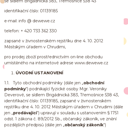
se sídlem Brigádnická 383, Třemošnice 538 43
identifikační číslo: 01139185
e-mail: info @ dewewe.cz
telefon: + 420 733 362 330
zapsané v živnostenském rejstříku dne 4. 10. 2012
Městským úřadem v Chrudimi,
pro prodej zboží prostřednictvím on-line obchodu
umístěného na internetové adrese www.dewewe.cz
ÚVODNÍ USTANOVENÍ
1.1. Tyto obchodní podmínky (dále jen „
obchodní
podmínky
“) podnikající fyzické osoby Mgr. Veroniky
Deverové, se sídlem Brigádnická 383, Třemošnice 538 43,
identifikační číslo: 01139185, zapsané v živnostenském
rejstříku dne 4. 10. 2012 Městským úřadem v Chrudimi (dále
jen „
prodávající
“) upravují v souladu s ustanovením § 1751
odst. 1 zákona č. 89/2012 Sb., občanský zákoník, ve znění
pozdějších předpisů (dále jen „
občanský zákoník
“)