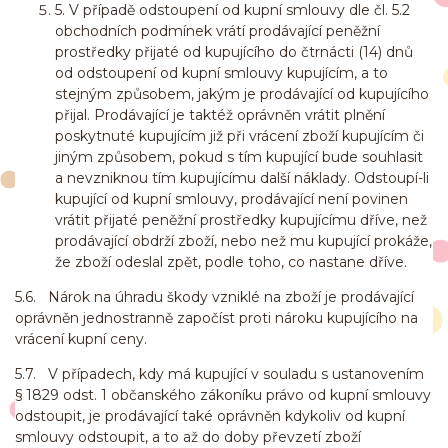
5. V případě odstoupení od kupní smlouvy dle čl. 5.2
obchodních podmínek vrátí prodávající peněžní
prostředky přijaté od kupujícího do čtrnácti (14) dnů
od odstoupení od kupní smlouvy kupujícím, a to
stejným způsobem, jakým je prodávající od kupujícího
přijal. Prodávající je taktéž oprávněn vrátit plnění
poskytnuté kupujícím již při vrácení zboží kupujícím či
jiným způsobem, pokud s tím kupující bude souhlasit
a nevzniknou tím kupujícímu další náklady. Odstoupí-li
kupující od kupní smlouvy, prodávající není povinen
vrátit přijaté peněžní prostředky kupujícímu dříve, než
prodávající obdrží zboží, nebo než mu kupující prokáže,
že zboží odeslal zpět, podle toho, co nastane dříve.
5.6. Nárok na úhradu škody vzniklé na zboží je prodávající
oprávněn jednostranně započíst proti nároku kupujícího na
vrácení kupní ceny.
5.7. V případech, kdy má kupující v souladu s ustanovením
§ 1829 odst. 1 občanského zákoníku právo od kupní smlouvy
odstoupit, je prodávající také oprávněn kdykoliv od kupní
smlouvy odstoupit, a to až do doby převzetí zboží