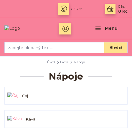
0
ks
CZK
0 Kč
Menu
Hledat
Úvod
Brože
Nápoje
Nápoje
Čaj
Káva