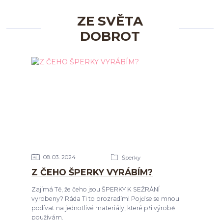
ZE SVĚTA
DOBROT
08
03
2024
Šperky
Z ČEHO ŠPERKY VYRÁBÍM?
Zajímá Tě, že čeho jsou ŠPERKY K SEŽRÁNÍ
vyrobeny? Ráda Ti to prozradím! Pojď se se mnou
podívat na jednotlivé materiály, které při výrobě
používám.