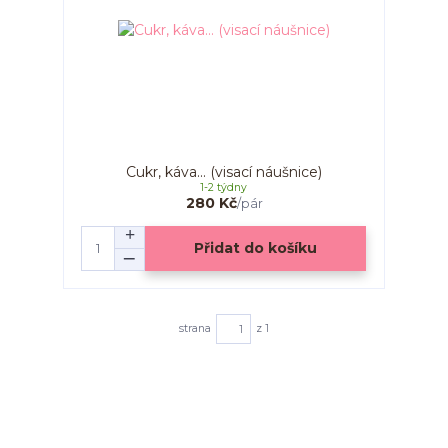
Cukr, káva... (visací náušnice)
1-2 týdny
280 Kč
/
pár
Přidat do košíku
strana
z 1