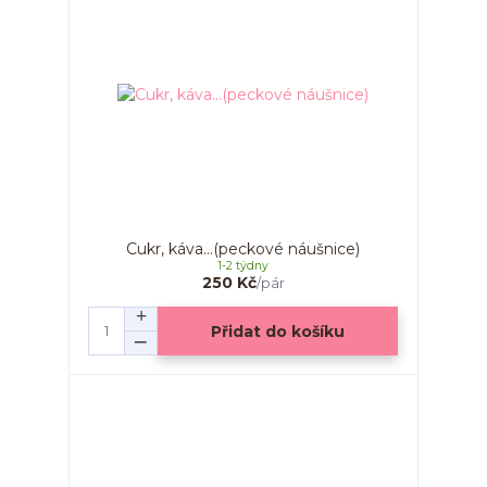
Cukr, káva...(peckové náušnice)
1-2 týdny
250 Kč
/
pár
Přidat do košíku