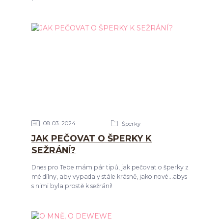
08
03
2024
Šperky
JAK PEČOVAT O ŠPERKY K
SEŽRÁNÍ?
Dnes pro Tebe mám pár tipů, jak pečovat o šperky z
mé dílny, aby vypadaly stále krásně, jako nové...abys
s nimi byla prostě k sežrání!