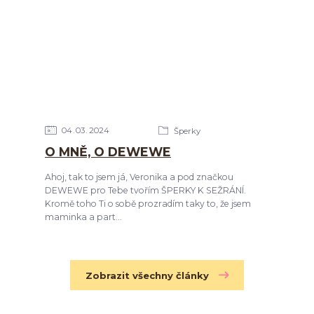
04
03
2024
Šperky
O MNĚ, O DEWEWE
Ahoj, tak to jsem já, Veronika a pod značkou
DEWEWE pro Tebe tvořím ŠPERKY K SEŽRÁNÍ.
Kromě toho Ti o sobě prozradím taky to, že jsem
maminka a part...
Zobrazit všechny články