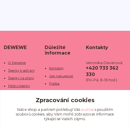
DEWEWE
Důležité
Kontakty
informace
Veronika Deverová
O Dewewe
+420 733 362
Kontakty
Šperky k sežrání
330
Jak nakupovat
Šperky na přání
(Po-Pá, 8-16 hod.)
Platba
Péče o šperky
Doba dodání
info@dewe
Trhy a jarmarky
we.cz
Zpracování cookies
Doprava
Kamenné obchody
Vrácení a reklamace
Fotogalerie
Náš e-shop a partneři potřebují Váš
souhlas
s použitím
souborů cookies, aby Vám mohli zobrazovat informace
Obchodní podmínky
Blog
týkající se Vašich zájmů.
Ochrana osobních
údajů