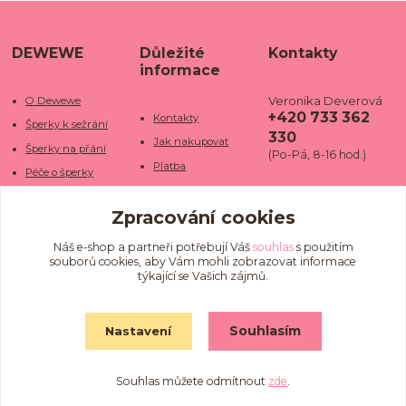
DEWEWE
Důležité
Kontakty
informace
Veronika Deverová
O Dewewe
+420 733 362
Kontakty
Šperky k sežrání
330
Jak nakupovat
Šperky na přání
(Po-Pá, 8-16 hod.)
Platba
Péče o šperky
Doba dodání
info@dewe
Trhy a jarmarky
we.cz
Zpracování cookies
Doprava
Kamenné obchody
Vrácení a reklamace
Fotogalerie
Náš e-shop a partneři potřebují Váš
souhlas
s použitím
souborů cookies, aby Vám mohli zobrazovat informace
Obchodní podmínky
Blog
týkající se Vašich zájmů.
Ochrana osobních
údajů
Souhlasím
Nastavení
Souhlas můžete odmítnout
zde
.
Vytvořeno na
Eshop-rychle.cz