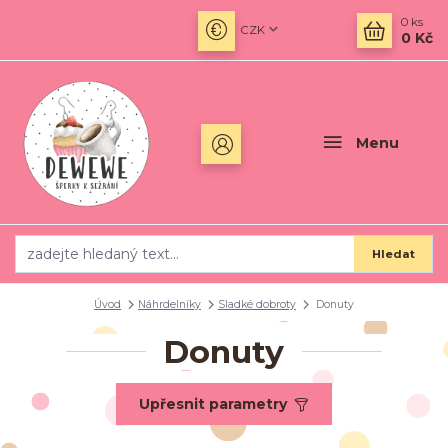
0
ks
CZK
0 Kč
Menu
Hledat
Úvod
Náhrdelníky
Sladké dobroty
Donuty
Donuty
Upřesnit parametry