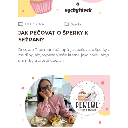
08
03
2024
Šperky
JAK PEČOVAT O ŠPERKY K
SEŽRÁNÍ?
Dnes pro Tebe mám pár tipů, jak pečovat o šperky z
mé dílny, aby vypadaly stále krásně, jako nové...abys
s nimi byla prostě k sežrání!