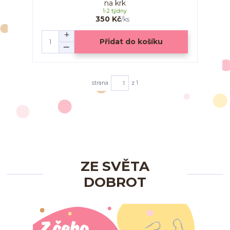
na krk
1-2 týdny
350 Kč
/
ks
Přidat do košíku
strana
z 1
ZE SVĚTA
DOBROT