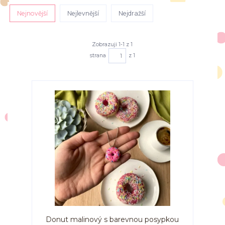
Nejnovější
Nejlevnější
Nejdražší
Zobrazuji 1-1 z 1
strana
z 1
Donut malinový s barevnou posypkou