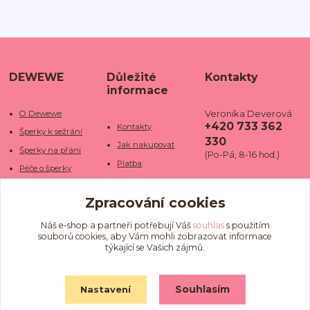
DEWEWE
Důležité
Kontakty
informace
Veronika Deverová
O Dewewe
+420 733 362
Kontakty
Šperky k sežrání
330
Jak nakupovat
Šperky na přání
(Po-Pá, 8-16 hod.)
Platba
Péče o šperky
Doba dodání
info@dewe
Trhy a jarmarky
we.cz
Zpracování cookies
Doprava
Kamenné obchody
Vrácení a reklamace
Fotogalerie
Náš e-shop a partneři potřebují Váš
souhlas
s použitím
souborů cookies, aby Vám mohli zobrazovat informace
Obchodní podmínky
Blog
týkající se Vašich zájmů.
Ochrana osobních
údajů
Souhlasím
Nastavení