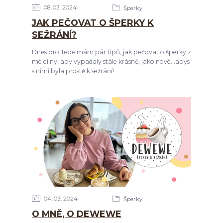
08
03
2024
Šperky
JAK PEČOVAT O ŠPERKY K
SEŽRÁNÍ?
Dnes pro Tebe mám pár tipů, jak pečovat o šperky z
mé dílny, aby vypadaly stále krásně, jako nové...abys
s nimi byla prostě k sežrání!
04
03
2024
Šperky
O MNĚ, O DEWEWE