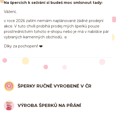
Na špercích k sežrání si budeš moc smlsnout tady:
Vážení,
v roce 2026 zatím nemám naplánované žádné prodejní
akce. V tuto chvíli probíhá prodej mých šperků pouze
prostředníctvím tohoto e-shopu nebo je má v nabídce pár
vybraných kamenných obchodů. ☺️
Díky za pochopení! ❤️
ŠPERKY RUČNĚ VYROBENÉ V ČR
VÝROBA ŠPERKŮ NA PŘÁNÍ