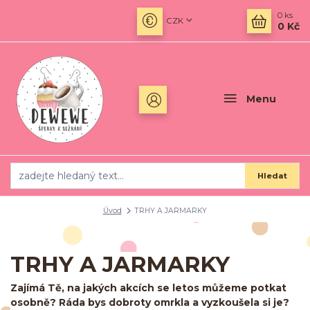
0
ks
CZK
0 Kč
Menu
Hledat
Úvod
TRHY A JARMARKY
TRHY A JARMARKY
Zajímá Tě, na jakých akcích se letos můžeme potkat
osobně? Ráda bys dobroty omrkla a vyzkoušela si je?