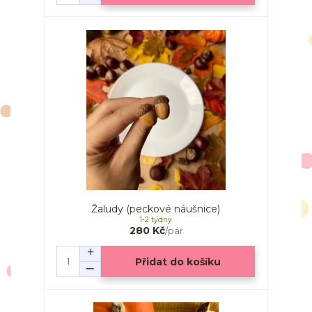
Žaludy (peckové náušnice)
1-2 týdny
280 Kč
/
pár
Přidat do košíku