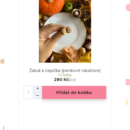
Žalud a čepička (peckové náušnice)
1-2 týdny
280 Kč
/
pár
Přidat do košíku