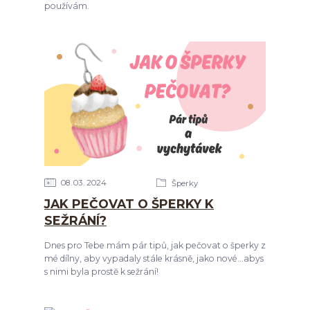
používám.
08
03
2024
Šperky
JAK PEČOVAT O ŠPERKY K
SEŽRÁNÍ?
Dnes pro Tebe mám pár tipů, jak pečovat o šperky z
mé dílny, aby vypadaly stále krásně, jako nové...abys
s nimi byla prostě k sežrání!