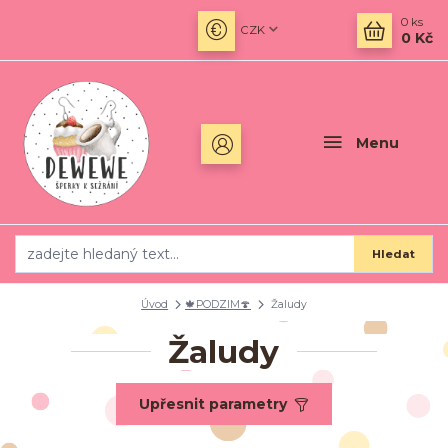
0
ks
CZK
0 Kč
Menu
Hledat
Úvod
🍁PODZIM🍄
Žaludy
Žaludy
Upřesnit parametry