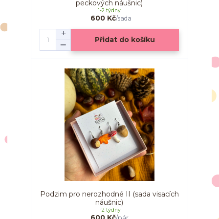
peckových náušnic)
1-2 týdny
600 Kč
/
sada
Přidat do košíku
Podzim pro nerozhodné II (sada visacích
náušnic)
1-2 týdny
600 Kč
/
pár