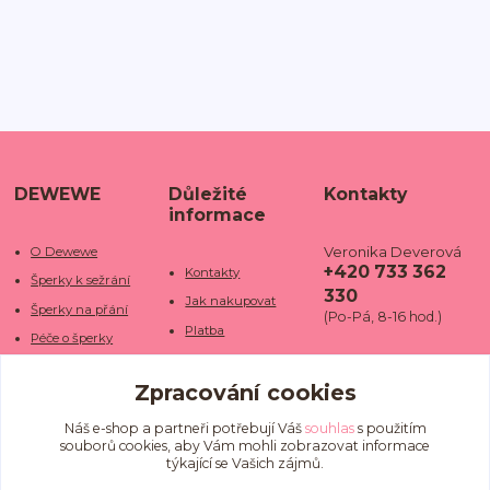
DEWEWE
Důležité
Kontakty
informace
Veronika Deverová
O Dewewe
+420 733 362
Kontakty
Šperky k sežrání
330
Jak nakupovat
Šperky na přání
(Po-Pá, 8-16 hod.)
Platba
Péče o šperky
Doba dodání
info@dewe
Trhy a jarmarky
we.cz
Zpracování cookies
Doprava
Kamenné obchody
Vrácení a reklamace
Fotogalerie
Náš e-shop a partneři potřebují Váš
souhlas
s použitím
souborů cookies, aby Vám mohli zobrazovat informace
Obchodní podmínky
Blog
týkající se Vašich zájmů.
Ochrana osobních