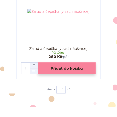
Žalud a čepička (visací náušnice)
1-2 týdny
280 Kč
/
pár
Přidat do košíku
strana
z 1