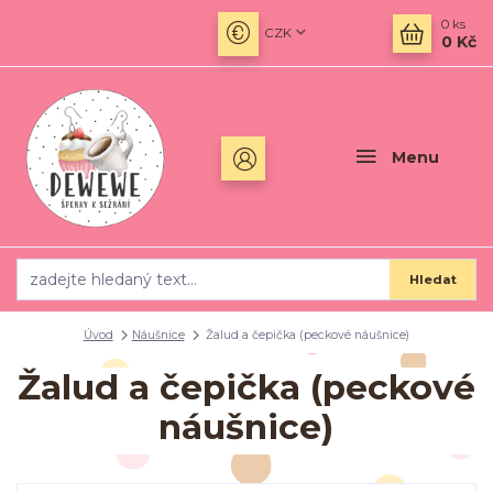
0
ks
CZK
0 Kč
Menu
Hledat
Úvod
Náušnice
Žalud a čepička (peckové náušnice)
Žalud a čepička (peckové
náušnice)