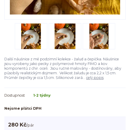
Další náušnice z mé podzimní kolekce - žalud a čepička. Náušnice
jsou vyrobeny jako pecky z polymerové hmoty FIMO a kov.
komponentů z chir. oceli. Jsou ručně malovány - dostínovány, aby
působily realistickým dojmem. Velikost žaludu je cca 2,2 x 1,5 cm.
Průměr čepičky je cca 1,5 cm. Silikonové zará...
celý popis
Dostupnost
1-2 týdny
Nejsme plátci DPH
280 Kč
/
pár