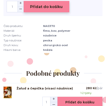
Přidat do košíku
Číslo produktu:
NA0370
Materiál:
fimo, kov, polymer
Druh šperku:
náušnice
Typ náušnice:
pecka
Druh kovu:
chirurgická ocel
Hlavní barva:
hnědá
Podobné produkty
Žalud a čepička (visací náušnice)
280 Kč
/
pár
1-2 týdny
Přidat do košíku