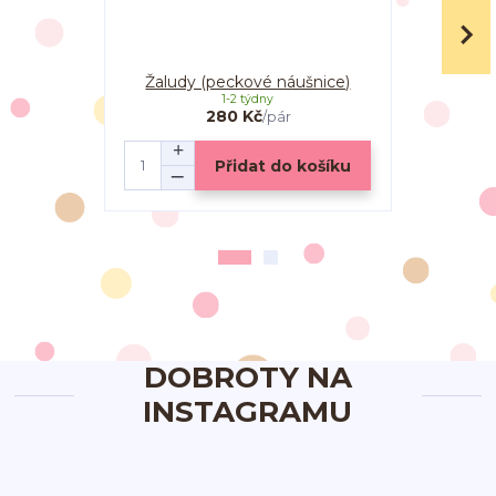
Žaludy (peckové náušnice)
Žaludy
1-2 týdny
280 Kč
/
pár
Přidat do košíku
DOBROTY NA
INSTAGRAMU