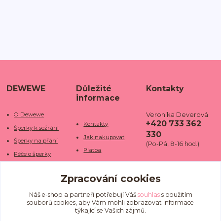
DEWEWE
Důležité
Kontakty
informace
Veronika Deverová
O Dewewe
+420 733 362
Kontakty
Šperky k sežrání
330
Jak nakupovat
Šperky na přání
(Po-Pá, 8-16 hod.)
Platba
Péče o šperky
Doba dodání
info@dewe
Trhy a jarmarky
we.cz
Zpracování cookies
Doprava
Kamenné obchody
Vrácení a reklamace
Fotogalerie
Náš e-shop a partneři potřebují Váš
souhlas
s použitím
souborů cookies, aby Vám mohli zobrazovat informace
Obchodní podmínky
Blog
týkající se Vašich zájmů.
Ochrana osobních