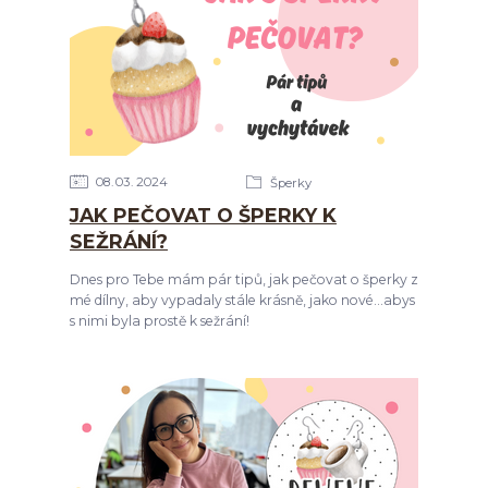
08
03
2024
Šperky
JAK PEČOVAT O ŠPERKY K
SEŽRÁNÍ?
Dnes pro Tebe mám pár tipů, jak pečovat o šperky z
mé dílny, aby vypadaly stále krásně, jako nové...abys
s nimi byla prostě k sežrání!