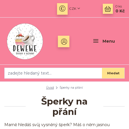
0
ks
CZK
0 Kč
Menu
Hledat
Úvod
Šperky na přání
Šperky na
přání
Marně hledáš svůj vysněný šperk? Máš o něm jasnou