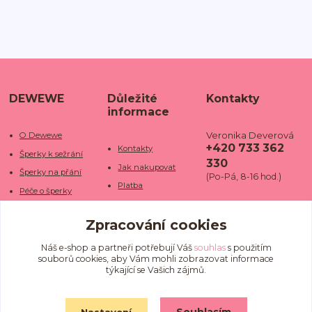
DEWEWE
Důležité
Kontakty
informace
Veronika Deverová
O Dewewe
+420 733 362
Kontakty
Šperky k sežrání
330
Jak nakupovat
Šperky na přání
(Po-Pá, 8-16 hod.)
Platba
Péče o šperky
Doba dodání
info@dewe
Trhy a jarmarky
we.cz
Zpracování cookies
Doprava
Kamenné obchody
Vrácení a reklamace
Fotogalerie
Náš e-shop a partneři potřebují Váš
souhlas
s použitím
souborů cookies, aby Vám mohli zobrazovat informace
Obchodní podmínky
Blog
týkající se Vašich zájmů.
Ochrana osobních
údajů
Nastavení