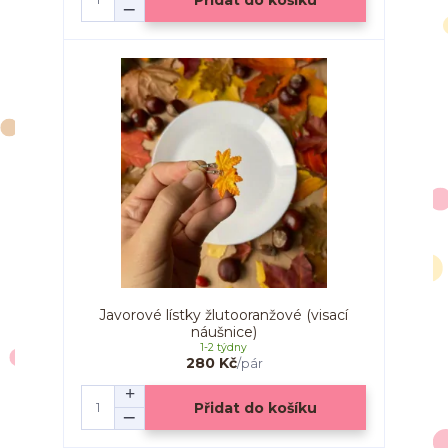
Javorové lístky žlutooranžové (visací
náušnice)
1-2 týdny
280 Kč
/
pár
Přidat do košíku