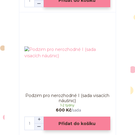
Přidat do košíku
Podzim pro nerozhodné I (sada visacích
náušnic)
1-2 týdny
600 Kč
/
sada
Přidat do košíku