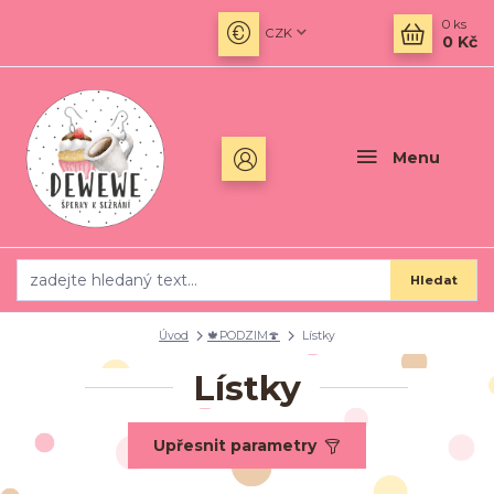
0
ks
CZK
0 Kč
Menu
Hledat
Úvod
🍁PODZIM🍄
Lístky
Lístky
Upřesnit parametry