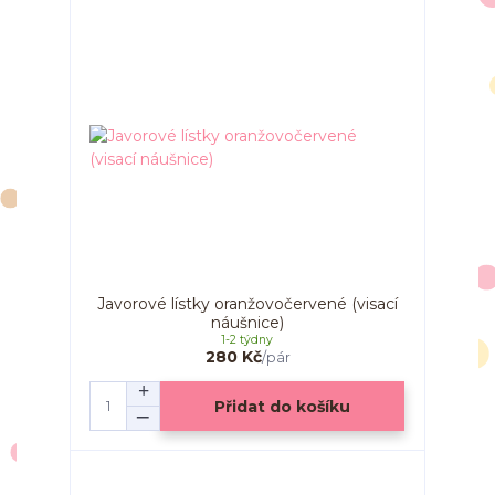
Javorové lístky oranžovočervené (visací
náušnice)
1-2 týdny
280 Kč
/
pár
Přidat do košíku