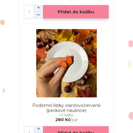
Přidat do košíku
Podzimní lístky oranžovočervené
(peckové náušnice)
1-2 týdny
280 Kč
/
pár
Přidat do košíku