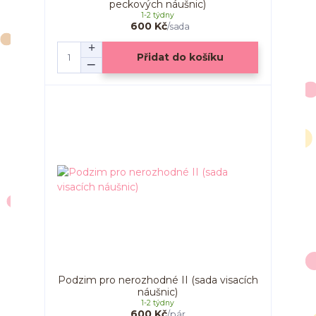
peckových náušnic)
1-2 týdny
600 Kč
/
sada
Přidat do košíku
Podzim pro nerozhodné II (sada visacích
náušnic)
1-2 týdny
600 Kč
/
pár