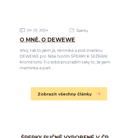
04
03
2024
Šperky
O MNĚ, O DEWEWE
Ahoj, tak to jsem já, Veronika a pod značkou
DEWEWE pro Tebe tvořím ŠPERKY K SEŽRÁNÍ.
Kromě toho Ti o sobě prozradím taky to, že jsem
maminka a part...
Zobrazit všechny články
ŠPERKY RUČNĚ VYROBENÉ V ČR