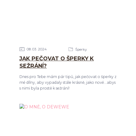
08
03
2024
Šperky
JAK PEČOVAT O ŠPERKY K
SEŽRÁNÍ?
Dnes pro Tebe mám pár tipů, jak pečovat o šperky z
mé dílny, aby vypadaly stále krásně, jako nové...abys
s nimi byla prostě k sežrání!