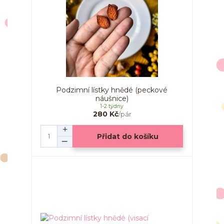
Podzimní lístky hnědé (peckové
náušnice)
1-2 týdny
280 Kč
/
pár
Přidat do košíku