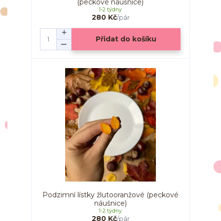
(peckové náušnice)
1-2 týdny
280 Kč
/
pár
Přidat do košíku
Podzimní lístky žlutooranžové (peckové
náušnice)
1-2 týdny
280 Kč
/
pár