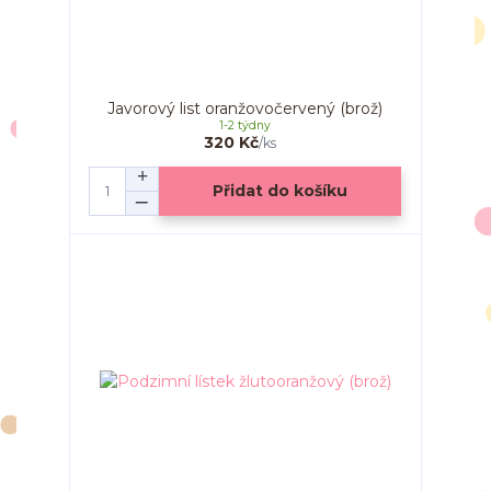
Javorový list oranžovočervený (brož)
1-2 týdny
320 Kč
/
ks
Přidat do košíku