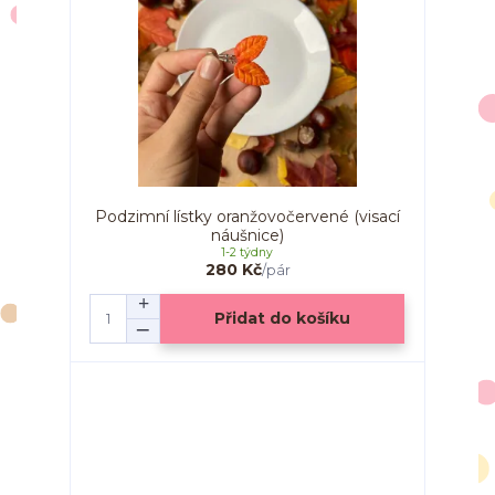
Podzimní lístky oranžovočervené (visací
náušnice)
1-2 týdny
280 Kč
/
pár
Přidat do košíku