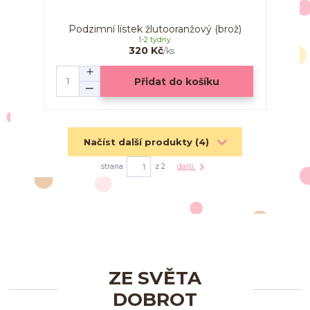
Podzimní lístek žlutooranžový (brož)
1-2 týdny
320 Kč
/
ks
Přidat do košíku
Načíst další produkty (4)
strana
z 2
další
ZE SVĚTA
DOBROT