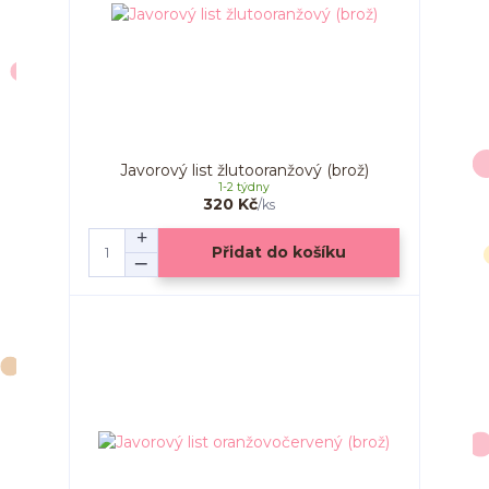
Javorový list žlutooranžový (brož)
1-2 týdny
320 Kč
/
ks
Přidat do košíku