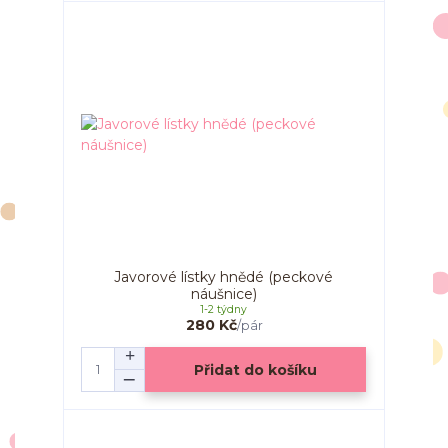
Javorové lístky hnědé (peckové
náušnice)
1-2 týdny
280 Kč
/
pár
Přidat do košíku