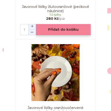
Javorové lístky žlutooranžové (peckové
náušnice)
1-2 týdny
280 Kč
/
pár
Přidat do košíku
Javorové lístky oranžovočervené