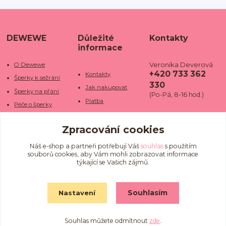
DEWEWE
Důležité
Kontakty
informace
Veronika Deverová
O Dewewe
+420 733 362
Kontakty
Šperky k sežrání
330
Jak nakupovat
Šperky na přání
(Po-Pá, 8-16 hod.)
Platba
Péče o šperky
Doba dodání
info@dewe
Trhy a jarmarky
we.cz
Zpracování cookies
Doprava
Kamenné obchody
Vrácení a reklamace
Fotogalerie
Náš e-shop a partneři potřebují Váš
souhlas
s použitím
souborů cookies, aby Vám mohli zobrazovat informace
Obchodní podmínky
Blog
týkající se Vašich zájmů.
Ochrana osobních
údajů
Souhlasím
Nastavení
Souhlas můžete odmítnout
zde
.
Vytvořeno na
Eshop-rychle.cz