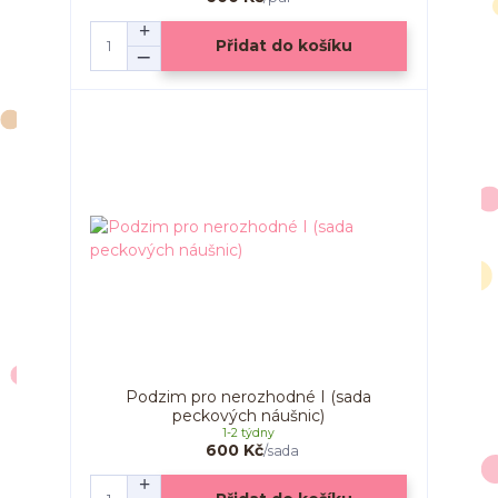
Přidat do košíku
Podzim pro nerozhodné I (sada
peckových náušnic)
1-2 týdny
600 Kč
/
sada