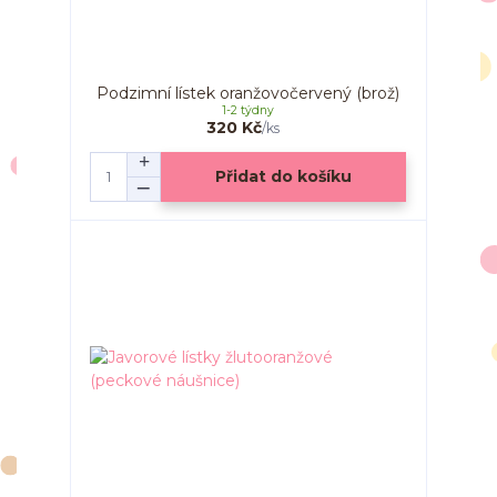
Podzimní lístek oranžovočervený (brož)
1-2 týdny
320 Kč
/
ks
Přidat do košíku