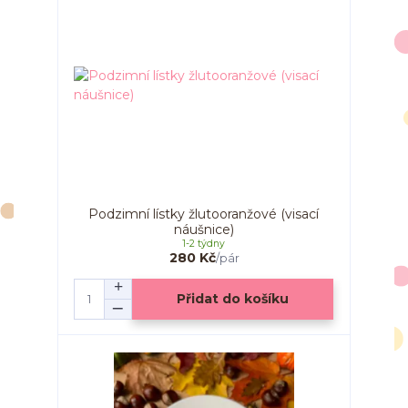
Podzimní lístky žlutooranžové (visací
náušnice)
1-2 týdny
280 Kč
/
pár
Přidat do košíku