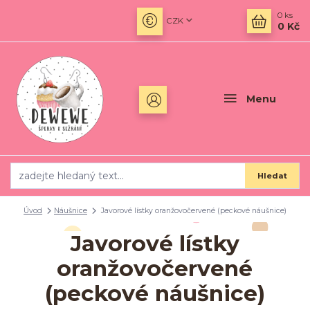
0
ks
CZK
0 Kč
Menu
Hledat
Úvod
Náušnice
Javorové lístky oranžovočervené (peckové náušnice)
Javorové lístky
oranžovočervené
(peckové náušnice)