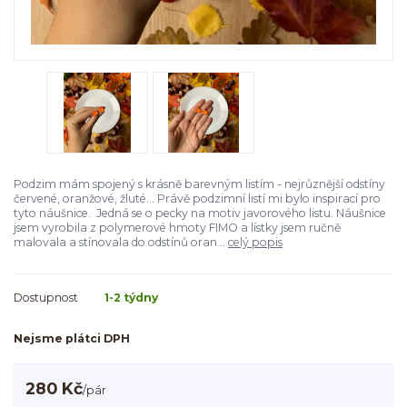
Podzim mám spojený s krásně barevným listím - nejrůznější odstíny
červené, oranžové, žluté... Právě podzimní listí mi bylo inspirací pro
tyto náušnice. Jedná se o pecky na motiv javorového listu. Náušnice
jsem vyrobila z polymerové hmoty FIMO a lístky jsem ručně
malovala a stínovala do odstínů oran...
celý popis
Dostupnost
1-2 týdny
Nejsme plátci DPH
280 Kč
/
pár