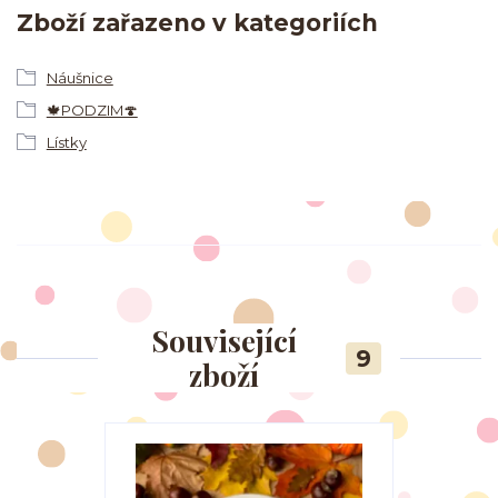
Zboží zařazeno v kategoriích
Náušnice
🍁PODZIM🍄
Lístky
Související
9
zboží