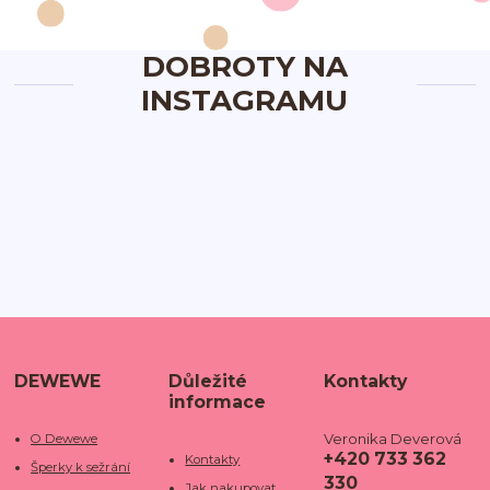
DOBROTY NA
INSTAGRAMU
DEWEWE
Důležité
Kontakty
informace
Veronika Deverová
O Dewewe
+420 733 362
Kontakty
Šperky k sežrání
330
Jak nakupovat