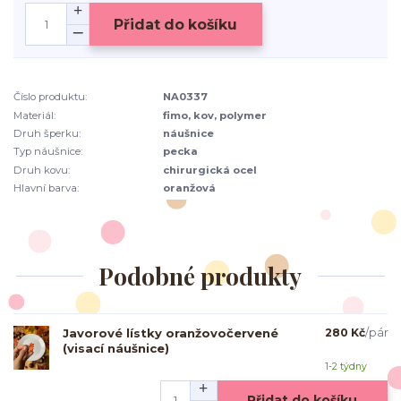
Přidat do košíku
Číslo produktu:
NA0337
Materiál:
fimo, kov, polymer
Druh šperku:
náušnice
Typ náušnice:
pecka
Druh kovu:
chirurgická ocel
Hlavní barva:
oranžová
Podobné produkty
Javorové lístky oranžovočervené
280 Kč
/
pár
(visací náušnice)
1-2 týdny
Přidat do košíku