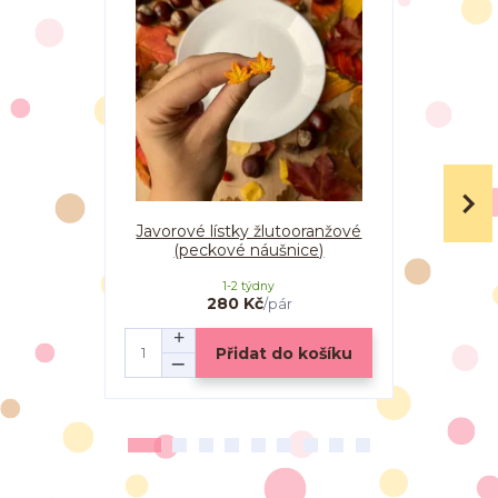
Javorové lístky žlutooranžové
Javorové 
(peckové náušnice)
(vi
1-2 týdny
280 Kč
/
pár
Přidat do košíku