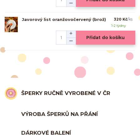
Javorový list oranžovočervený (brož)
320 Kč
/
ks
1-2 týdny
Přidat do košíku
ŠPERKY RUČNĚ VYROBENÉ V ČR
VÝROBA ŠPERKŮ NA PŘÁNÍ
DÁRKOVÉ BALENÍ