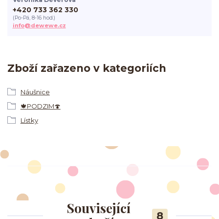
+420 733 362 330
(Po-Pá, 8-16 hod.)
info@dewewe.cz
Zboží zařazeno v kategoriích
Náušnice
🍁PODZIM🍄
Lístky
Související
8