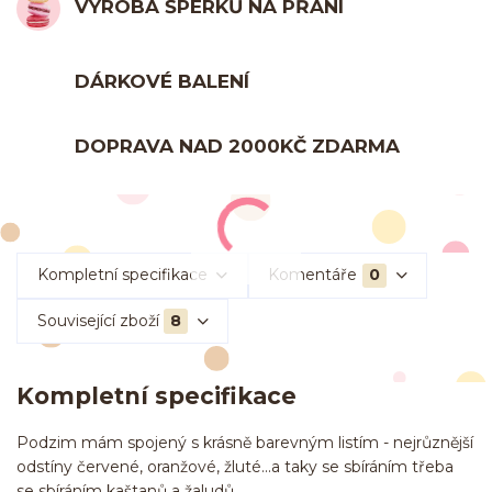
VÝROBA ŠPERKŮ NA PŘÁNÍ
DÁRKOVÉ BALENÍ
DOPRAVA NAD 2000KČ ZDARMA
Kompletní specifikace
Komentáře
0
Související zboží
8
Kompletní specifikace
Podzim mám spojený s krásně barevným listím - nejrůznější
odstíny červené, oranžové, žluté...a taky se sbíráním třeba
se sbíráním kaštanů a žaludů.