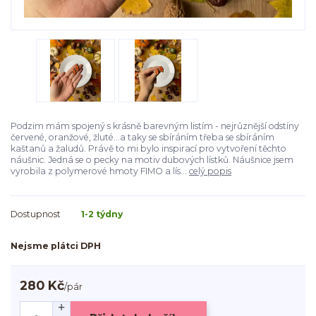
Podzim mám spojený s krásně barevným listím - nejrůznější odstíny
červené, oranžové, žluté...a taky se sbíráním třeba se sbíráním
kaštanů a žaludů. Právě to mi bylo inspirací pro vytvoření těchto
náušnic. Jedná se o pecky na motiv dubových lístků. Náušnice jsem
vyrobila z polymerové hmoty FIMO a lís...
celý popis
Dostupnost
1-2 týdny
Nejsme plátci DPH
280 Kč
/
pár