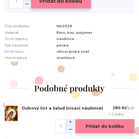
Přidat do košíku
Číslo produktu:
NA0329
Materiál:
fimo, kov, polymer
Druh šperku:
náušnice
Typ náušnice:
pecka
Druh kovu:
chirurgická ocel
Hlavní barva:
oranžová
Podobné produkty
Dubový list a žalud (visací náušnice)
280 Kč
/
pár
1-2 týdny
Přidat do košíku