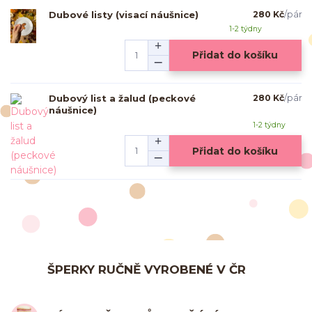
Dubové listy (visací náušnice)
280 Kč
/
pár
1-2 týdny
Přidat do košíku
Dubový list a žalud (peckové
280 Kč
/
pár
náušnice)
1-2 týdny
Přidat do košíku
ŠPERKY RUČNĚ VYROBENÉ V ČR