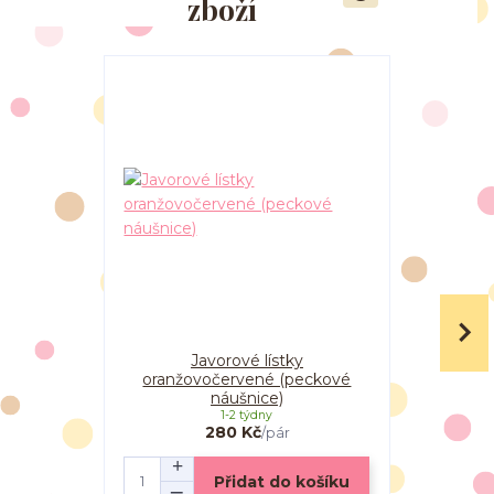
zboží
Javorové lístky
Javorové 
oranžovočervené (peckové
(pec
náušnice)
1-2 týdny
280 Kč
/
pár
Přidat do košíku