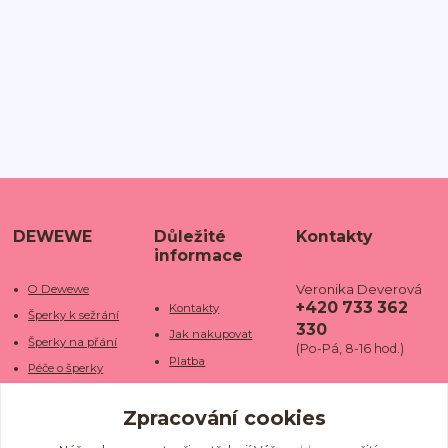
DEWEWE
Důležité
Kontakty
informace
Veronika Deverová
O Dewewe
+420 733 362
Kontakty
Šperky k sežrání
330
Jak nakupovat
Šperky na přání
(Po-Pá, 8-16 hod.)
Platba
Péče o šperky
Doba dodání
info@dewe
Trhy a jarmarky
we.cz
Zpracování cookies
Doprava
Kamenné obchody
Vrácení a reklamace
Fotogalerie