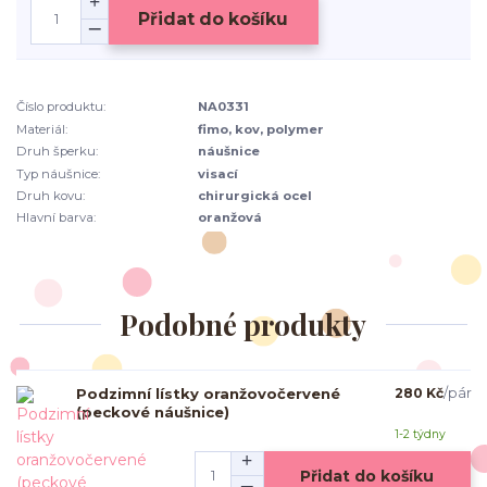
Přidat do košíku
Číslo produktu:
NA0331
Materiál:
fimo, kov, polymer
Druh šperku:
náušnice
Typ náušnice:
visací
Druh kovu:
chirurgická ocel
Hlavní barva:
oranžová
Podobné produkty
Podzimní lístky oranžovočervené
280 Kč
/
pár
(peckové náušnice)
1-2 týdny
Přidat do košíku