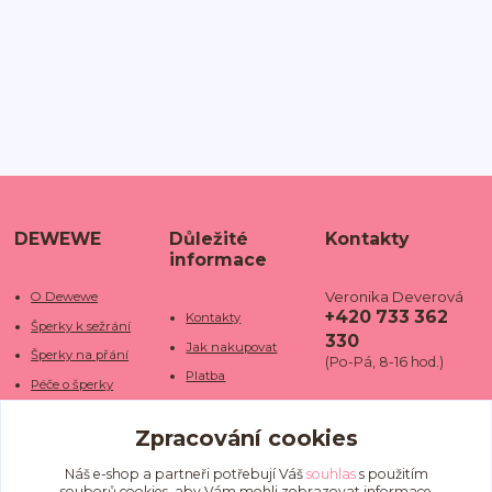
DEWEWE
Důležité
Kontakty
informace
Veronika Deverová
O Dewewe
+420 733 362
Kontakty
Šperky k sežrání
330
Jak nakupovat
Šperky na přání
(Po-Pá, 8-16 hod.)
Platba
Péče o šperky
Doba dodání
info@dewe
Trhy a jarmarky
we.cz
Zpracování cookies
Doprava
Kamenné obchody
Vrácení a reklamace
Fotogalerie
Náš e-shop a partneři potřebují Váš
souhlas
s použitím
souborů cookies, aby Vám mohli zobrazovat informace