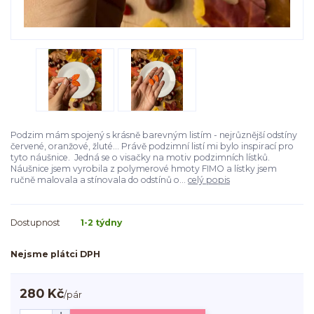
Podzim mám spojený s krásně barevným listím - nejrůznější odstíny
červené, oranžové, žluté... Právě podzimní listí mi bylo inspirací pro
tyto náušnice. Jedná se o visačky na motiv podzimních lístků.
Náušnice jsem vyrobila z polymerové hmoty FIMO a lístky jsem
ručně malovala a stínovala do odstínů o...
celý popis
Dostupnost
1-2 týdny
Nejsme plátci DPH
280 Kč
/
pár