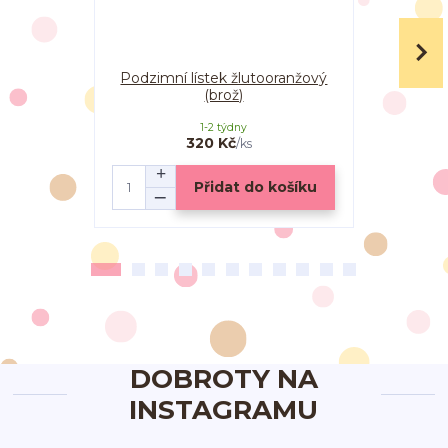
Podzimní lístek žlutooranžový
Po
(brož)
oranžov
1-2 týdny
320 Kč
/
ks
Přidat do košíku
DOBROTY NA
INSTAGRAMU