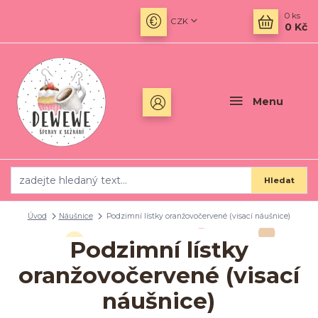
0
ks
CZK
0 Kč
Menu
Hledat
Úvod
Náušnice
Podzimní lístky oranžovočervené (visací náušnice)
Podzimní lístky
oranžovočervené (visací
náušnice)