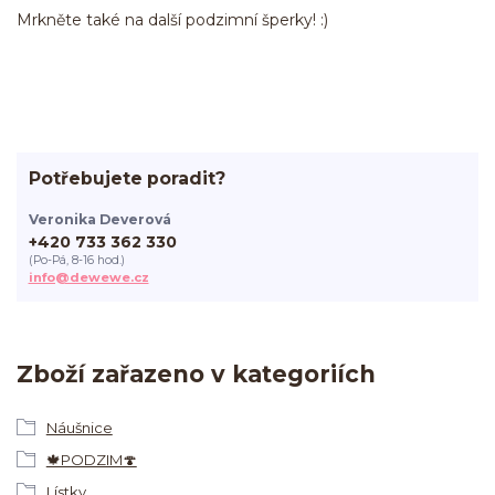
Mrkněte také na další podzimní šperky! :)
Potřebujete poradit?
Veronika Deverová
+420 733 362 330
(Po-Pá, 8-16 hod.)
info@dewewe.cz
Zboží zařazeno v kategoriích
Náušnice
🍁PODZIM🍄
Lístky