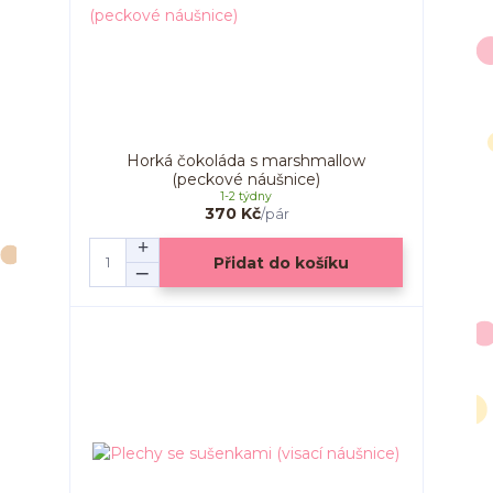
Horká čokoláda s marshmallow
(peckové náušnice)
1-2 týdny
370 Kč
/
pár
Přidat do košíku