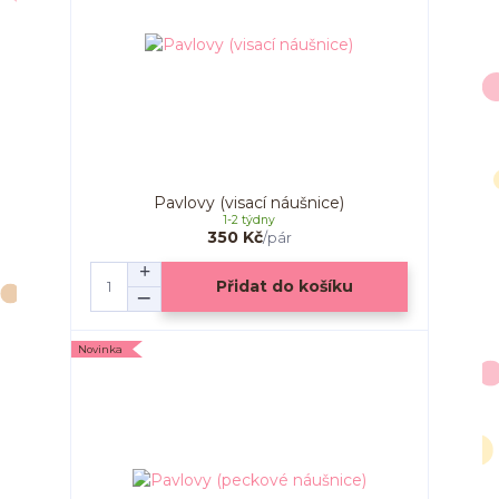
Pavlovy (visací náušnice)
1-2 týdny
350 Kč
/
pár
Přidat do košíku
Novinka