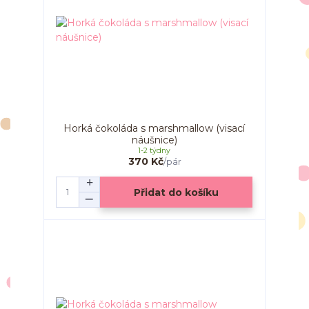
Horká čokoláda s marshmallow (visací
náušnice)
1-2 týdny
370 Kč
/
pár
Přidat do košíku