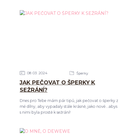
08
03
2024
Šperky
JAK PEČOVAT O ŠPERKY K
SEŽRÁNÍ?
Dnes pro Tebe mám pár tipů, jak pečovat o šperky z
mé dílny, aby vypadaly stále krásně, jako nové...abys
s nimi byla prostě k sežrání!