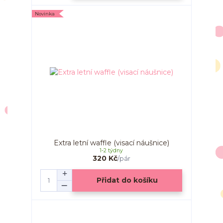
Novinka
Extra letní waffle (visací náušnice)
1-2 týdny
320 Kč
/
pár
Přidat do košíku