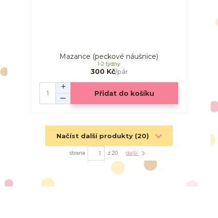
Mazance (peckové náušnice)
1-2 týdny
300 Kč
/
pár
Přidat do košíku
Načíst další produkty (20)
strana
z 20
další