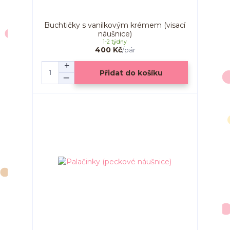
Buchtičky s vanilkovým krémem (visací
náušnice)
1-2 týdny
400 Kč
/
pár
Přidat do košíku