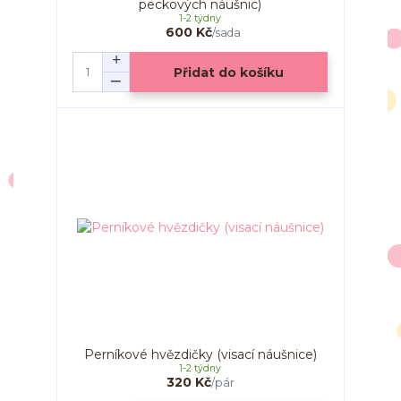
peckových náušnic)
1-2 týdny
600 Kč
/
sada
Přidat do košíku
Perníkové hvězdičky (visací náušnice)
1-2 týdny
320 Kč
/
pár