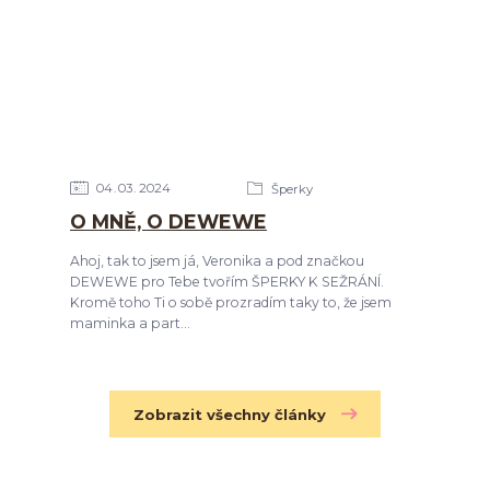
04
03
2024
Šperky
O MNĚ, O DEWEWE
Ahoj, tak to jsem já, Veronika a pod značkou
DEWEWE pro Tebe tvořím ŠPERKY K SEŽRÁNÍ.
Kromě toho Ti o sobě prozradím taky to, že jsem
maminka a part...
Zobrazit všechny články