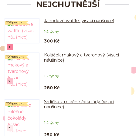
NEJCHUTNĚJŠÍ
Jahodové waffle (visací náušnice)
TOP produkt
1-2 týdny
300 Kč
1.
Koláček makový a tvarohový (visací
TOP produkt
náušnice)
1-2 týdny
2.
280 Kč
Srdíčka z mléčné čokolády (visací
TOP produkt
náušnice)
1-2 týdny
3.
250 Kč