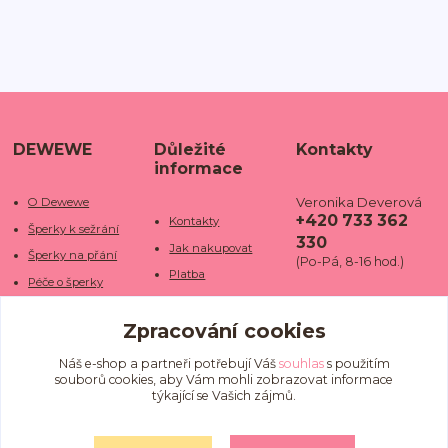
DEWEWE
Důležité
Kontakty
informace
Veronika Deverová
O Dewewe
+420 733 362
Kontakty
Šperky k sežrání
330
Jak nakupovat
Šperky na přání
(Po-Pá, 8-16 hod.)
Platba
Péče o šperky
Doba dodání
info@dewe
Trhy a jarmarky
we.cz
Zpracování cookies
Doprava
Kamenné obchody
Vrácení a reklamace
Fotogalerie
Náš e-shop a partneři potřebují Váš
souhlas
s použitím
souborů cookies, aby Vám mohli zobrazovat informace
Obchodní podmínky
Blog
týkající se Vašich zájmů.
Ochrana osobních
údajů