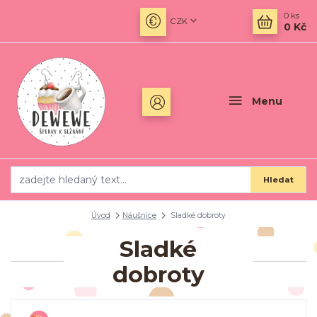
0
ks
CZK
0 Kč
Menu
Hledat
Úvod
Náušnice
Sladké dobroty
Sladké
dobroty