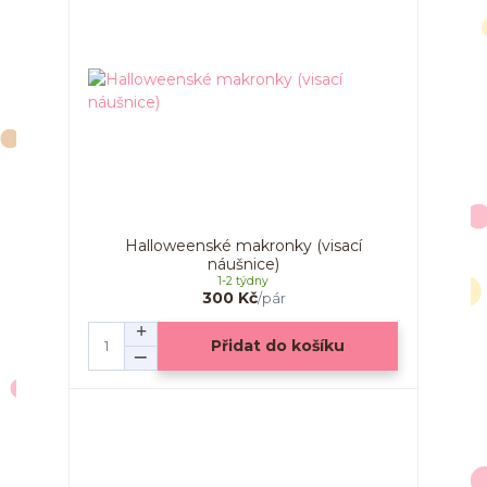
Halloweenské makronky (visací
náušnice)
1-2 týdny
300 Kč
/
pár
Přidat do košíku