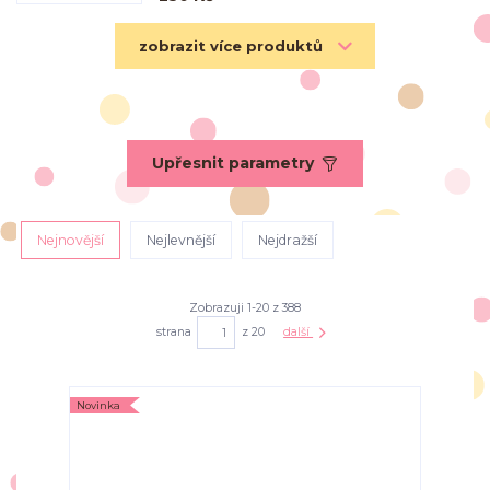
zobrazit více produktů
Upřesnit parametry
Nejnovější
Nejlevnější
Nejdražší
Zobrazuji 1-20 z 388
strana
z 20
další
Novinka