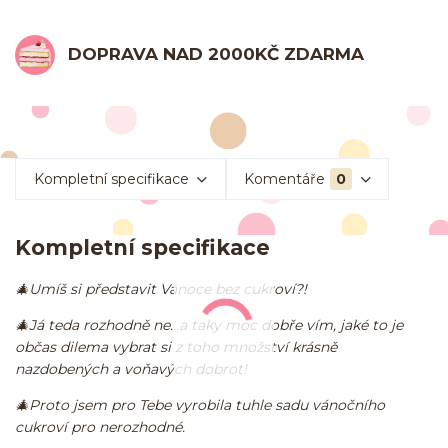
DOPRAVA NAD 2000KČ ZDARMA
Kompletní specifikace
Komentáře
0
Kompletní specifikace
🎄Umíš si představit Vánoce bez cukroví?!
🎄Já teda rozhodně ne...a taky moc dobře vím, jaké to je
občas dilema vybrat si z toho množství krásně
nazdobených a voňavých dobrot!
🎄Proto jsem pro Tebe vyrobila tuhle sadu vánočního
cukroví pro nerozhodné.