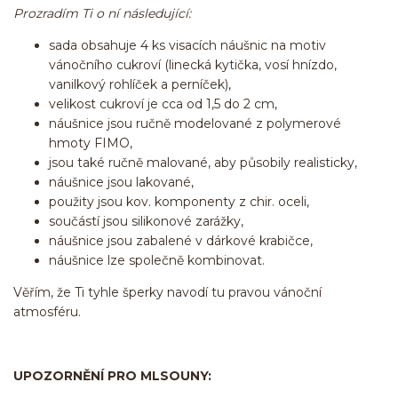
Prozradím Ti o ní následující:
sada obsahuje 4 ks visacích náušnic na motiv
vánočního cukroví (linecká kytička, vosí hnízdo,
vanilkový rohlíček a perníček),
velikost cukroví je cca od 1,5 do 2 cm,
náušnice jsou ručně modelované z polymerové
hmoty FIMO,
jsou také ručně malované, aby působily realisticky,
náušnice jsou lakované,
použity jsou kov. komponenty z chir. oceli,
součástí jsou silikonové zarážky,
náušnice jsou zabalené v dárkové krabičce,
náušnice lze společně kombinovat.
Věřím, že Ti tyhle šperky navodí tu pravou vánoční
atmosféru.
UPOZORNĚNÍ PRO MLSOUNY: