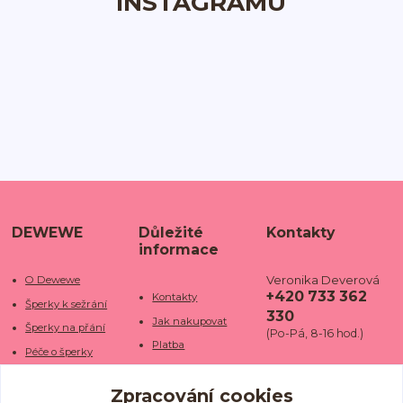
INSTAGRAMU
DEWEWE
Důležité
Kontakty
informace
Veronika Deverová
O Dewewe
+420 733 362
Kontakty
Šperky k sežrání
330
Jak nakupovat
Šperky na přání
(Po-Pá, 8-16 hod.)
Platba
Péče o šperky
Doba dodání
info@dewe
Trhy a jarmarky
we.cz
Zpracování cookies
Doprava
Kamenné obchody