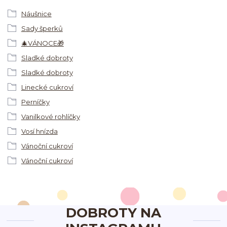
Náušnice
Sady šperků
🎄VÁNOCE🎁
Sladké dobroty
Sladké dobroty
Linecké cukroví
Perníčky
Vanilkové rohlíčky
Vosí hnízda
Vánoční cukroví
Vánoční cukroví
DOBROTY NA