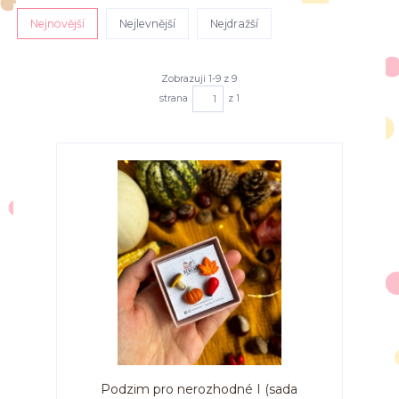
Nejnovější
Nejlevnější
Nejdražší
Zobrazuji 1-9 z 9
strana
z 1
Podzim pro nerozhodné I (sada