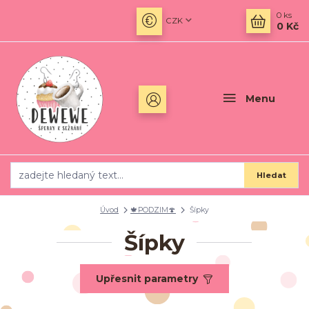
0
ks
CZK
0 Kč
Menu
Hledat
Úvod
🍁PODZIM🍄
Šípky
Šípky
Upřesnit parametry