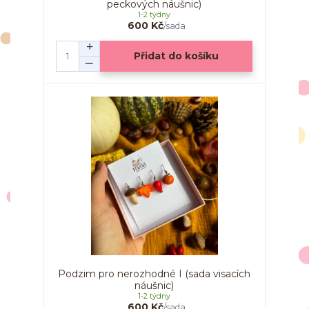
peckových náušnic)
1-2 týdny
600 Kč
/
sada
Přidat do košíku
Podzim pro nerozhodné I (sada visacích
náušnic)
1-2 týdny
600 Kč
/
sada