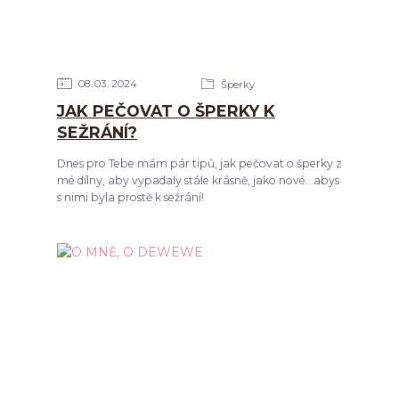
08
03
2024
Šperky
JAK PEČOVAT O ŠPERKY K
SEŽRÁNÍ?
Dnes pro Tebe mám pár tipů, jak pečovat o šperky z
mé dílny, aby vypadaly stále krásně, jako nové...abys
s nimi byla prostě k sežrání!