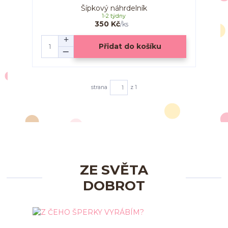
Šípkový náhrdelník
1-2 týdny
350 Kč
/
ks
Přidat do košíku
strana
z 1
ZE SVĚTA
DOBROT