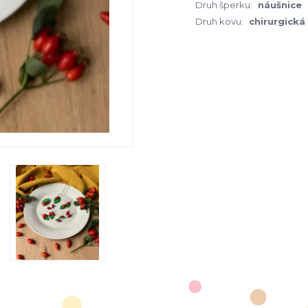
Druh šperku:
náušnice
Druh kovu:
chirurgická