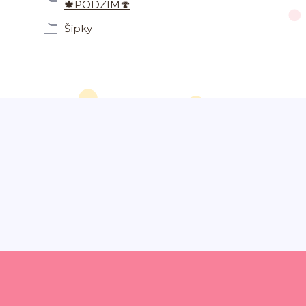
🍁PODZIM🍄
Šípky