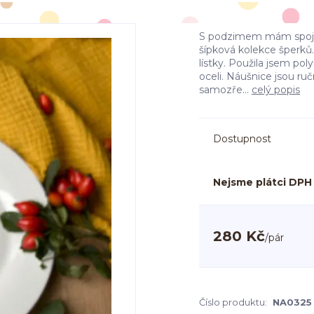
S podzimem mám spojené
šípková kolekce šperků.
lístky. Použila jsem p
oceli. Náušnice jsou ru
samozře...
celý popis
Dostupnost
Nejsme plátci DPH
280 Kč
/
pár
Číslo produktu:
NA0325