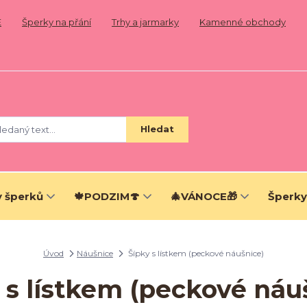
E
Šperky na přání
Trhy a jarmarky
Kamenné obchody
Hledat
 šperků
🍁PODZIM🍄
🎄VÁNOCE🎁
Šperky
Úvod
Náušnice
Šípky s lístkem (peckové náušnice)
 s lístkem (peckové náu