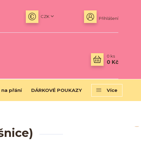
CZK
Přihlášení
0
ks
0 Kč
 na přání
DÁRKOVÉ POUKAZY
Více
šnice)