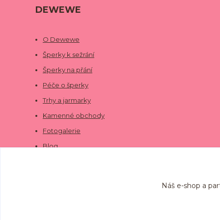
DEWEWE
O Dewewe
Šperky k sežrání
Šperky na přání
Péče o šperky
Trhy a jarmarky
Kamenné obchody
Fotogalerie
Blog
Náš e-shop a par