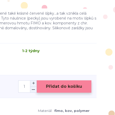
 také krásné červené šípky...a tak vznikla celá
 Tyto náušnice (pecky) jsou vyrobené na motiv šípků s
olymerovou hmotu FIMO a kov. komponenty z chir.
čně domalovány, dostínovány. Silikonové zarážky jsou
1-2 týdny
Přidat do košíku
Materiál:
fimo, kov, polymer