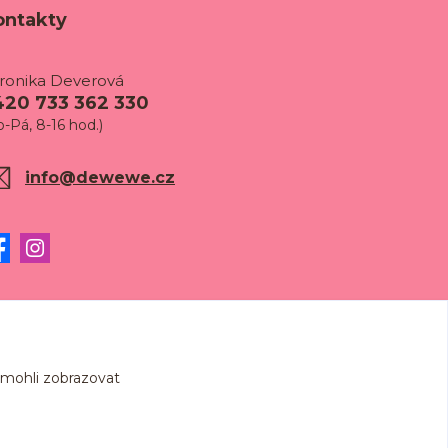
ontakty
ronika Deverová
420 733 362 330
o-Pá, 8-16 hod.)
info@dewewe.cz
 mohli zobrazovat