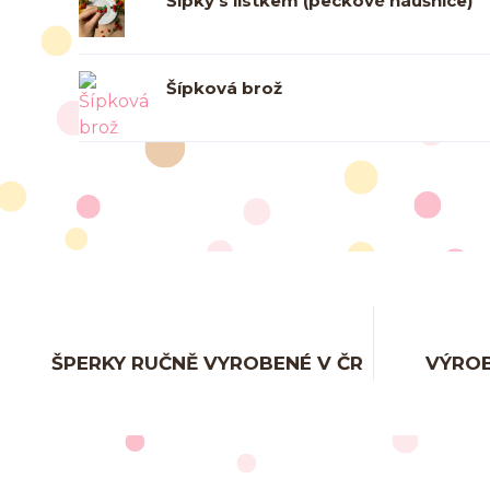
Šípky s lístkem (peckové náušnice)
Šípková brož
ŠPERKY RUČNĚ VYROBENÉ V ČR
VÝROB