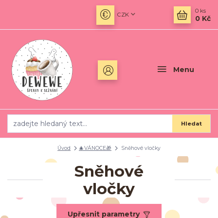
0
ks
CZK
0 Kč
Menu
Hledat
Úvod
🎄VÁNOCE🎁
Sněhové vločky
Sněhové
vločky
Upřesnit parametry