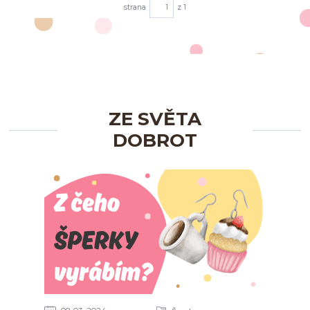
strana
z 1
ZE SVĚTA
DOBROT