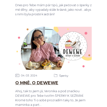
Dnes pro Tebe mám pár tipů, jak pečovat o šperky z
mé dílny, aby vypadaly stále krásně, jako nové...abys
s nimi byla prostě k sežrání!
04
03
2024
Šperky
O MNĚ, O DEWEWE
Ahoj, tak to jsem já, Veronika a pod značkou
DEWEWE pro Tebe tvořím ŠPERKY K SEŽRÁNÍ.
Kromě toho Ti o sobě prozradím taky to, že jsem
maminka a part...