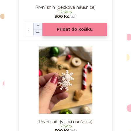
První sníh (peckové náušnice)
1-2 týdny
300 Kč
/
pár
Přidat do košíku
První sníh (visací náušnice)
1-2 týdny
300 Kč
/
pár