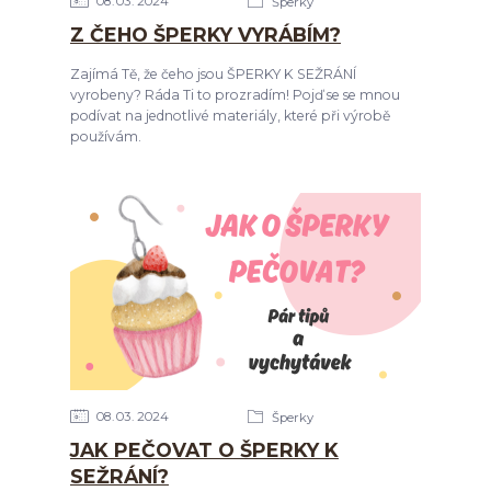
08
03
2024
Šperky
Z ČEHO ŠPERKY VYRÁBÍM?
Zajímá Tě, že čeho jsou ŠPERKY K SEŽRÁNÍ
vyrobeny? Ráda Ti to prozradím! Pojď se se mnou
podívat na jednotlivé materiály, které při výrobě
používám.
08
03
2024
Šperky
JAK PEČOVAT O ŠPERKY K
SEŽRÁNÍ?