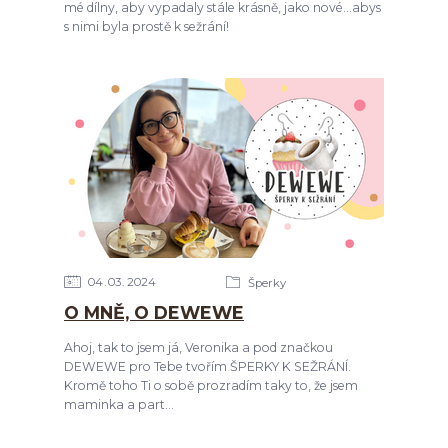
mé dílny, aby vypadaly stále krásně, jako nové...abys
s nimi byla prostě k sežrání!
04
03
2024
Šperky
O MNĚ, O DEWEWE
Ahoj, tak to jsem já, Veronika a pod značkou
DEWEWE pro Tebe tvořím ŠPERKY K SEŽRÁNÍ.
Kromě toho Ti o sobě prozradím taky to, že jsem
maminka a part...