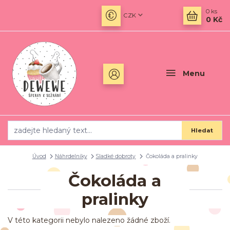
0
ks
CZK
0 Kč
Menu
Hledat
Úvod
Náhrdelníky
Sladké dobroty
Čokoláda a pralinky
Čokoláda a
pralinky
V této kategorii nebylo nalezeno žádné zboží.