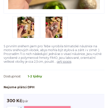
S prvním sněhem jsem pro Tebe vyrobila tématické náušnice na
motiv sněhových vloček, abys mohla být stylová a zářit i v zimě! :)
Prozradím Ti o nich následující: jedná se o visací náušnice, jsou ručně
vyrobené z polymerové hmoty FIMO, jsou lakované, orientační
velikost vločky je cca 2,5 cm, použit...
celý popis
Dostupnost
1-2 týdny
Nejsme plátci DPH
300 Kč
/
pár