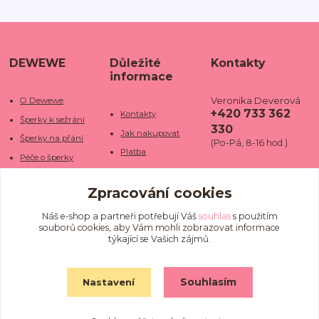
DEWEWE
Důležité
Kontakty
informace
Veronika Deverová
O Dewewe
+420 733 362
Kontakty
Šperky k sežrání
330
Jak nakupovat
Šperky na přání
(Po-Pá, 8-16 hod.)
Platba
Péče o šperky
Doba dodání
info@dewe
Trhy a jarmarky
we.cz
Zpracování cookies
Doprava
Kamenné obchody
Vrácení a reklamace
Fotogalerie
Náš e-shop a partneři potřebují Váš
souhlas
s použitím
souborů cookies, aby Vám mohli zobrazovat informace
Obchodní podmínky
Blog
týkající se Vašich zájmů.
Ochrana osobních
údajů
Souhlasím
Nastavení