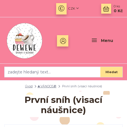
0
ks
CZK
0 Kč
Menu
Hledat
Úvod
🎄VÁNOCE🎁
První sníh (visací náušnice)
První sníh (visací
náušnice)