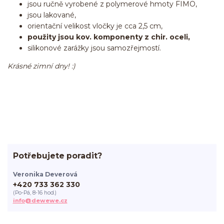
jsou ručně vyrobené z polymerové hmoty FIMO,
jsou lakované,
orientační velikost vločky je cca 2,5 cm,
použity jsou kov. komponenty z chir. oceli,
silikonové zarážky jsou samozřejmostí.
Krásné zimní dny! :)
Potřebujete poradit?
Veronika Deverová
+420 733 362 330
(Po-Pá, 8-16 hod.)
info@dewewe.cz