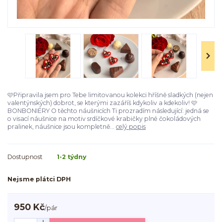
🩷Připravila jsem pro Tebe limitovanou kolekci hříšně sladkých (nejen
valentýnských) dobrot, se kterými zazáříš kdykoliv a kdekoliv! 🩷
BONBONIÉRY O těchto náušnicích Ti prozradím následující: jedná se
o visací náušnice na motiv srdíčkové krabičky plné čokoládových
pralinek, náušnice jsou kompletně...
celý popis
Dostupnost
1-2 týdny
Nejsme plátci DPH
950 Kč
/
pár