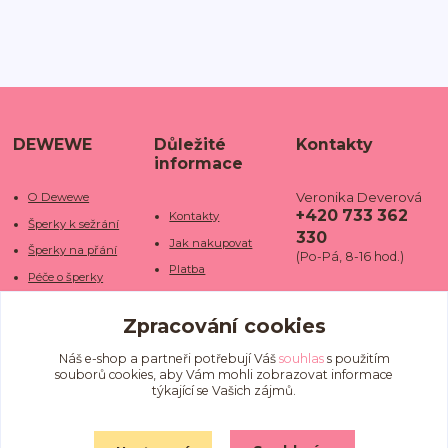
DEWEWE
Důležité
Kontakty
informace
Veronika Deverová
O Dewewe
+420 733 362
Kontakty
Šperky k sežrání
330
Jak nakupovat
Šperky na přání
(Po-Pá, 8-16 hod.)
Platba
Péče o šperky
Doba dodání
info@dewe
Trhy a jarmarky
we.cz
Zpracování cookies
Doprava
Kamenné obchody
Vrácení a reklamace
Fotogalerie
Náš e-shop a partneři potřebují Váš
souhlas
s použitím
souborů cookies, aby Vám mohli zobrazovat informace
Obchodní podmínky
Blog
týkající se Vašich zájmů.
Ochrana osobních
údajů