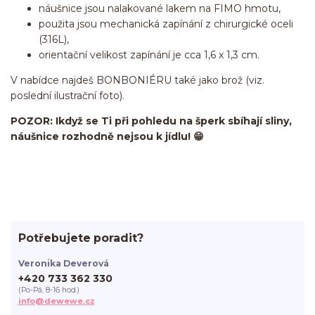
náušnice jsou nalakované lakem na FIMO hmotu,
použita jsou mechanická zapínání z chirurgické oceli
(316L),
orientační velikost zapínání je cca 1,6 x 1,3 cm.
V nabídce najdeš BONBONIÉRU také jako brož (viz.
poslední ilustrační foto).
POZOR: Ikdyž se Ti při pohledu na šperk sbíhají sliny,
náušnice rozhodně nejsou k jídlu! 😁
Potřebujete poradit?
Veronika Deverová
+420 733 362 330
(Po-Pá, 8-16 hod.)
info@dewewe.cz