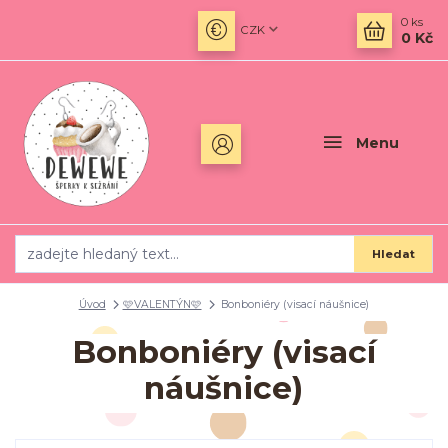
0
ks
CZK
0 Kč
Menu
Hledat
Úvod
🩷VALENTÝN🩷
Bonboniéry (visací náušnice)
Bonboniéry (visací
náušnice)