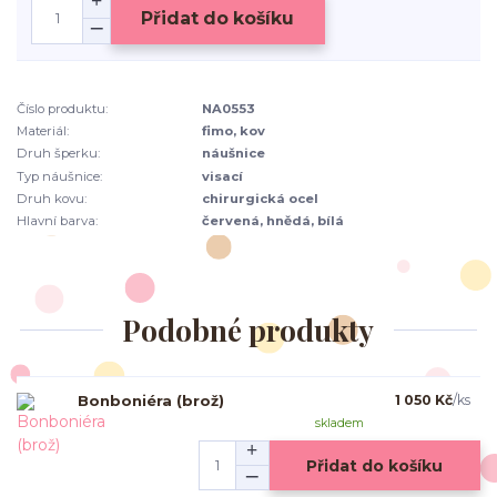
Přidat do košíku
Číslo produktu:
NA0553
Materiál:
fimo, kov
Druh šperku:
náušnice
Typ náušnice:
visací
Druh kovu:
chirurgická ocel
Hlavní barva:
červená, hnědá, bílá
Podobné produkty
Bonboniéra (brož)
1 050 Kč
/
ks
skladem
Přidat do košíku