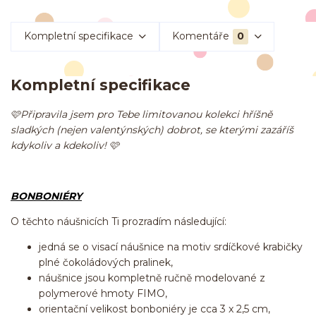
Kompletní specifikace
Komentáře
0
Kompletní specifikace
🩷Připravila jsem pro Tebe limitovanou kolekci hříšně
sladkých (nejen valentýnských) dobrot, se kterými zazáříš
kdykoliv a kdekoliv! 🩷
BONBONIÉRY
O těchto náušnicích Ti prozradím následující:
jedná se o visací náušnice na motiv srdíčkové krabičky
plné čokoládových pralinek,
náušnice jsou kompletně ručně modelované z
polymerové hmoty FIMO,
orientační velikost bonboniéry je cca 3 x 2,5 cm,