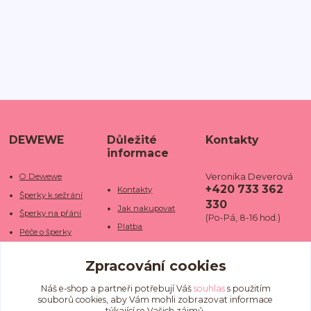
DEWEWE
Důležité
Kontakty
informace
Veronika Deverová
O Dewewe
+420 733 362
Kontakty
Šperky k sežrání
330
Jak nakupovat
Šperky na přání
(Po-Pá, 8-16 hod.)
Platba
Péče o šperky
Doba dodání
info@dewe
Trhy a jarmarky
we.cz
Zpracování cookies
Doprava
Kamenné obchody
Vrácení a reklamace
Fotogalerie
Náš e-shop a partneři potřebují Váš
souhlas
s použitím
souborů cookies, aby Vám mohli zobrazovat informace
Obchodní podmínky
Blog
týkající se Vašich zájmů.