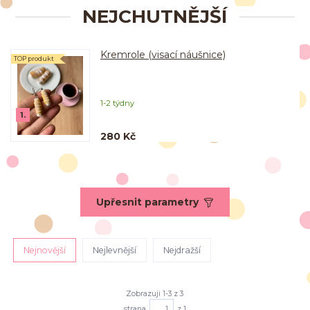
NEJCHUTNĚJŠÍ
Kremrole (visací náušnice)
TOP produkt
1-2 týdny
1.
280 Kč
Upřesnit parametry
Nejnovější
Nejlevnější
Nejdražší
Zobrazuji 1-3 z 3
strana
z 1