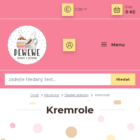
0
ks
CZK
0 Kč
Menu
Hledat
Úvod
Náušnice
Sladké dobroty
Kremrole
Kremrole