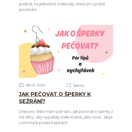
podívat na jednotlivé materiály, které při výrobě
používám.
08
03
2024
Šperky
JAK PEČOVAT O ŠPERKY K
SEŽRÁNÍ?
Dnes pro Tebe mám pár tipů, jak pečovat o šperky z
mé dílny, aby vypadaly stále krásně, jako nové...abys
s nimi byla prostě k sežrání!