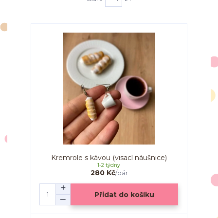
Kremrole s kávou (visací náušnice)
1-2 týdny
280 Kč
/
pár
Přidat do košíku