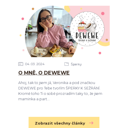
04
03
2024
Šperky
O MNĚ, O DEWEWE
Ahoj, tak to jsem já, Veronika a pod značkou
DEWEWE pro Tebe tvořím ŠPERKY K SEŽRÁNÍ.
Kromě toho Ti o sobě prozradím taky to, že jsem
maminka a part...
Zobrazit všechny články