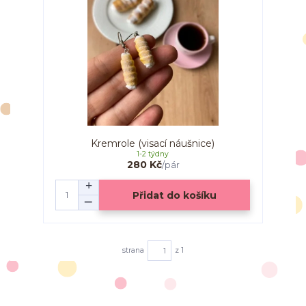
Kremrole (visací náušnice)
1-2 týdny
280 Kč
/
pár
Přidat do košíku
strana
z 1