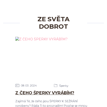
ZE SVĚTA
DOBROT
08
03
2024
Šperky
Z ČEHO ŠPERKY VYRÁBÍM?
Zajímá Tě, že čeho jsou ŠPERKY K SEŽRÁNÍ
vyrobeny? Ráda Ti to prozradím! Pojď se se mnou