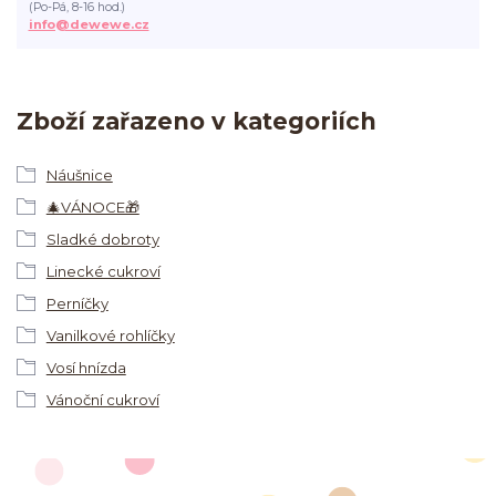
(Po-Pá, 8-16 hod.)
info@dewewe.cz
Zboží zařazeno v kategoriích
Náušnice
🎄VÁNOCE🎁
Sladké dobroty
Linecké cukroví
Perníčky
Vanilkové rohlíčky
Vosí hnízda
Vánoční cukroví