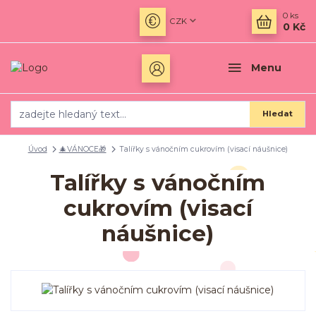
0
ks
CZK
0 Kč
Menu
Hledat
Úvod
🎄VÁNOCE🎁
Talířky s vánočním cukrovím (visací náušnice)
Talířky s vánočním
cukrovím (visací
náušnice)