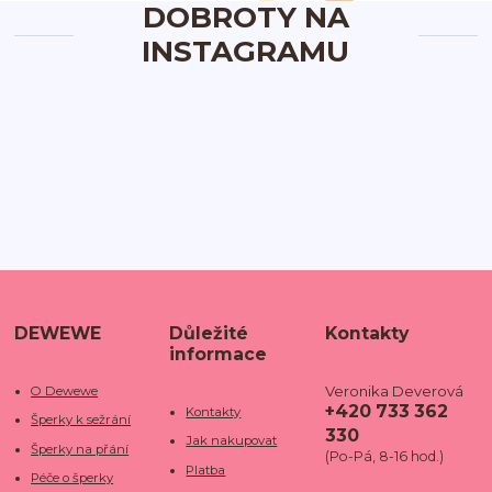
DOBROTY NA
INSTAGRAMU
DEWEWE
Důležité
Kontakty
informace
Veronika Deverová
O Dewewe
+420 733 362
Kontakty
Šperky k sežrání
330
Jak nakupovat
Šperky na přání
(Po-Pá, 8-16 hod.)
Platba
Péče o šperky