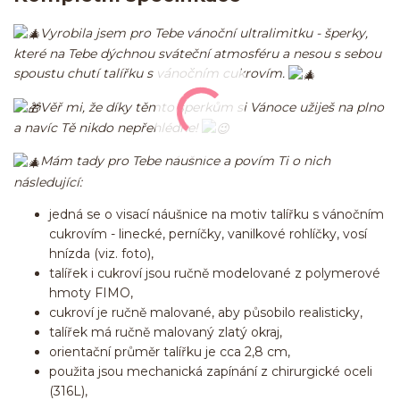
Vyrobila jsem pro Tebe vánoční ultralimitku - šperky,
které na Tebe dýchnou sváteční atmosféru a nesou s sebou
spoustu chutí talířku s vánočním cukrovím.
Věř mi, že díky těmto šperkům si Vánoce užiješ na plno
a navíc Tě nikdo nepřehlédne!
Mám tady pro Tebe náušnice a povím Ti o nich
následující:
jedná se o visací náušnice na motiv talířku s vánočním
cukrovím - linecké, perníčky, vanilkové rohlíčky, vosí
hnízda (viz. foto),
talířek i cukroví jsou ručně modelované z polymerové
hmoty FIMO,
cukroví je ručně malované, aby působilo realisticky,
talířek má ručně malovaný zlatý okraj,
orientační průměr talířku je cca 2,8 cm,
použita jsou mechanická zapínání z chirurgické oceli
(316L),