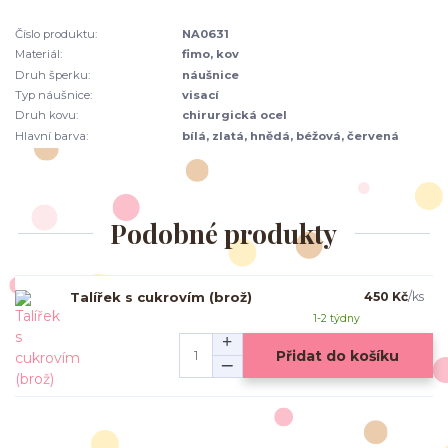
Číslo produktu:
NA0631
Materiál:
fimo, kov
Druh šperku:
náušnice
Typ náušnice:
visací
Druh kovu:
chirurgická ocel
Hlavní barva:
bílá, zlatá, hnědá, béžová, červená
Podobné produkty
Talířek s cukrovím (brož)
450 Kč
/
ks
1-2 týdny
Přidat do košíku