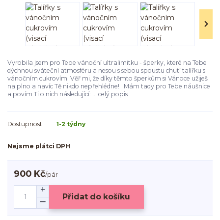
Vyrobila jsem pro Tebe vánoční ultralimitku - šperky, které na Tebe
dýchnou sváteční atmosféru a nesou s sebou spoustu chutí talířku s
vánočním cukrovím. Věř mi, že díky těmto šperkům si Vánoce užiješ
na plno a navíc Tě nikdo nepřehlédne! Mám tady pro Tebe náušnice
a povím Ti o nich následující: ...
celý popis
Dostupnost
1-2 týdny
Nejsme plátci DPH
900 Kč
/
pár
Přidat do košíku