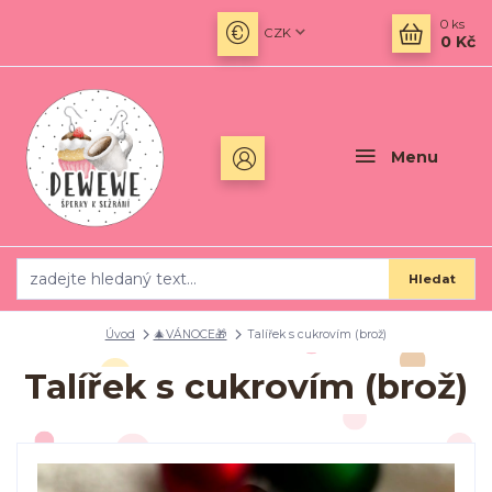
0
ks
CZK
0 Kč
Menu
Hledat
Úvod
🎄VÁNOCE🎁
Talířek s cukrovím (brož)
Talířek s cukrovím (brož)