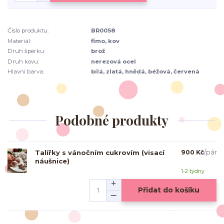
Číslo produktu:
BR0058
Materiál:
fimo, kov
Druh šperku:
brož
Druh kovu:
nerezová ocel
Hlavní barva:
bílá, zlatá, hnědá, béžová, červená
Podobné produkty
Talířky s vánočním cukrovím (visací
900 Kč
/
pár
náušnice)
1-2 týdny
Přidat do košíku