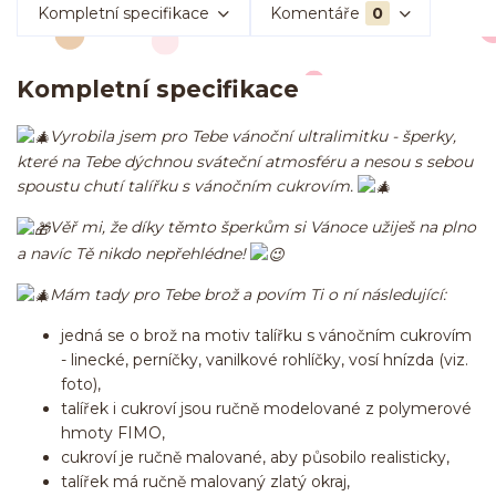
Kompletní specifikace
Komentáře
0
Kompletní specifikace
Vyrobila jsem pro Tebe vánoční ultralimitku - šperky,
které na Tebe dýchnou sváteční atmosféru a nesou s sebou
spoustu chutí talířku s vánočním cukrovím.
Věř mi, že díky těmto šperkům si Vánoce užiješ na plno
a navíc Tě nikdo nepřehlédne!
Mám tady pro Tebe brož a povím Ti o ní následující:
jedná se o brož na motiv talířku s vánočním cukrovím
- linecké, perníčky, vanilkové rohlíčky, vosí hnízda (viz.
foto),
talířek i cukroví jsou ručně modelované z polymerové
hmoty FIMO,
cukroví je ručně malované, aby působilo realisticky,
talířek má ručně malovaný zlatý okraj,