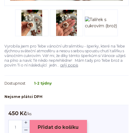
Vyrobila jsem pro Tebe vánoční ultralimitku - šperky, které na Tebe
dýchnou sváteční atmosféru a nesou s sebou spoustu chutí talířku s
vánočním cukrovím. Věř mi, že díky těmto šperkům si Vánoce užiješ
na plno a navíc Tě nikdo nepřehlédne! Mám tady pro Tebe brož a
povím Ti o ní následující: jedn...
celý popis
Dostupnost
1-2 týdny
Nejsme plátci DPH
450 Kč
/
ks
Přidat do košíku