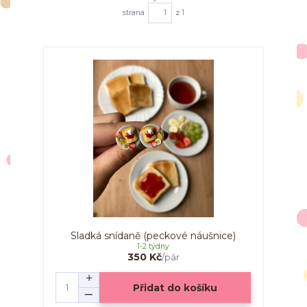
strana
z 1
Sladká snídaně (peckové náušnice)
1-2 týdny
350 Kč
/
pár
Přidat do košíku