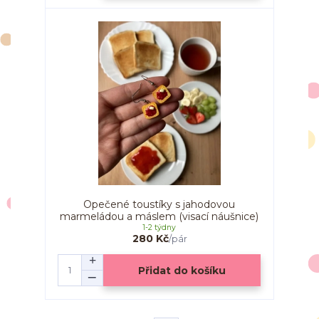
Opečené toustíky s jahodovou
marmeládou a máslem (visací náušnice)
1-2 týdny
280 Kč
/
pár
Přidat do košíku