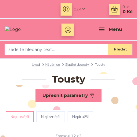
0
ks
CZK
0 Kč
Menu
Hledat
Úvod
Náušnice
Sladké dobroty
Tousty
Tousty
Upřesnit parametry
Nejnovější
Nejlevnější
Nejdražší
Zobrazuji 1-2 z 2