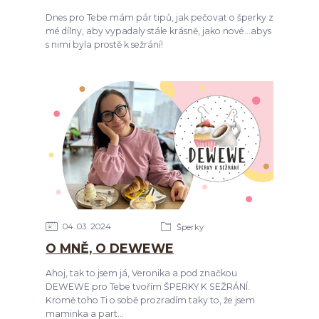
Dnes pro Tebe mám pár tipů, jak pečovat o šperky z
mé dílny, aby vypadaly stále krásně, jako nové...abys
s nimi byla prostě k sežrání!
04
03
2024
Šperky
O MNĚ, O DEWEWE
Ahoj, tak to jsem já, Veronika a pod značkou
DEWEWE pro Tebe tvořím ŠPERKY K SEŽRÁNÍ.
Kromě toho Ti o sobě prozradím taky to, že jsem
maminka a part...