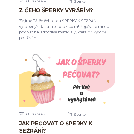
08
03
2024
Šperky
Z ČEHO ŠPERKY VYRÁBÍM?
Zajímá Tě, že čeho jsou ŠPERKY K SEŽRÁNÍ
vyrobeny? Ráda Ti to prozradím! Pojď se se mnou
podívat na jednotlivé materiály, které při výrobě
používám.
08
03
2024
Šperky
JAK PEČOVAT O ŠPERKY K
SEŽRÁNÍ?