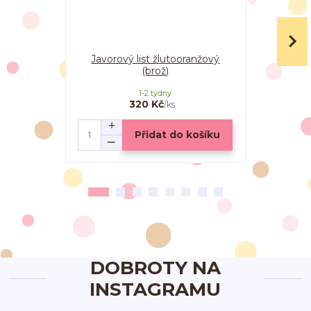
Javorový list žlutooranžový
Javorové 
(brož)
(pec
1-2 týdny
320 Kč
/
ks
Přidat do košíku
DOBROTY NA
INSTAGRAMU