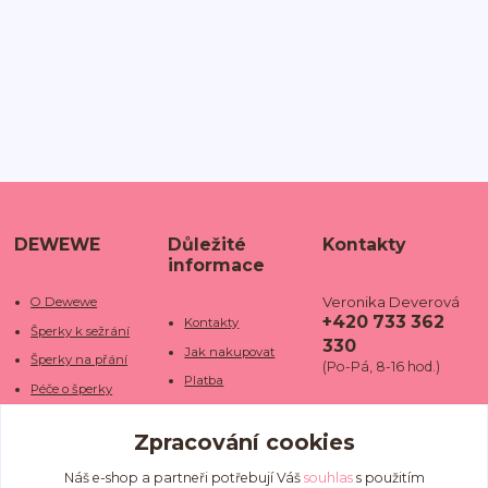
DEWEWE
Důležité
Kontakty
informace
Veronika Deverová
O Dewewe
+420 733 362
Kontakty
Šperky k sežrání
330
Jak nakupovat
Šperky na přání
(Po-Pá, 8-16 hod.)
Platba
Péče o šperky
Doba dodání
info@dewe
Trhy a jarmarky
we.cz
Zpracování cookies
Doprava
Kamenné obchody
Vrácení a reklamace
Fotogalerie
Náš e-shop a partneři potřebují Váš
souhlas
s použitím