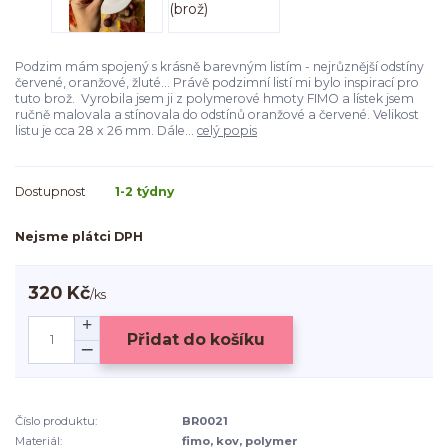
Podzim mám spojený s krásně barevným listím - nejrůznější odstíny
červené, oranžové, žluté... Právě podzimní listí mi bylo inspirací pro
tuto brož. Vyrobila jsem ji z polymerové hmoty FIMO a lístek jsem
ručně malovala a stínovala do odstínů oranžové a červené. Velikost
listu je cca 28 x 26 mm. Dále...
celý popis
Dostupnost
1-2 týdny
Nejsme plátci DPH
320 Kč
/
ks
Přidat do košíku
Číslo produktu:
BR0021
Materiál:
fimo, kov, polymer