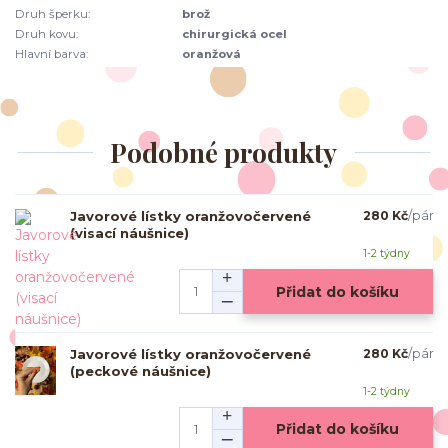
Druh šperku:
brož
Druh kovu:
chirurgická ocel
Hlavní barva:
oranžová
Podobné produkty
Javorové lístky oranžovočervené
280 Kč
/
pár
(visací náušnice)
1-2 týdny
Přidat do košíku
Javorové lístky oranžovočervené
280 Kč
/
pár
(peckové náušnice)
1-2 týdny
Přidat do košíku