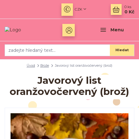
0
ks
CZK
0 Kč
Menu
Hledat
Úvod
Brože
Javorový list oranžovočervený (brož)
Javorový list
oranžovočervený (brož)