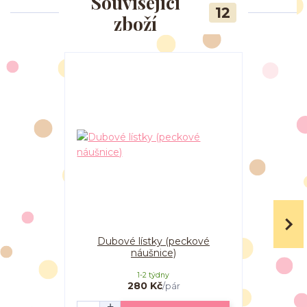
Související
12
zboží
Dubové lístky (peckové
Dubové li
náušnice)
1-2 týdny
280 Kč
/
pár