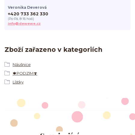
Veronika Deverová
+420 733 362 330
(Po-Pá, 8-16 hod.)
info@dewewe.cz
Zboží zařazeno v kategoriích
Náušnice
🍁PODZIM🍄
Lístky