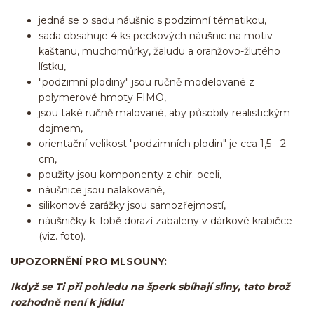
jedná se o sadu náušnic s podzimní tématikou,
sada obsahuje 4 ks peckových náušnic na motiv
kaštanu, muchomůrky, žaludu a oranžovo-žlutého
lístku,
"podzimní plodiny" jsou ručně modelované z
polymerové hmoty FIMO,
jsou také ručně malované, aby působily realistickým
dojmem,
orientační velikost "podzimních plodin" je cca 1,5 - 2
cm,
použity jsou komponenty z chir. oceli,
náušnice jsou nalakované,
silikonové zarážky jsou samozřejmostí,
náušničky k Tobě dorazí zabaleny v dárkové krabičce
(viz. foto).
UPOZORNĚNÍ PRO MLSOUNY:
Ikdyž se Ti při pohledu na šperk sbíhají sliny, tato brož
rozhodně není k jídlu!