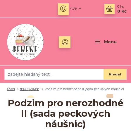
0
ks
CZK
0 Kč
Menu
Hledat
Úvod
🍁PODZIM🍄
Podzim pro nerozhodné II (sada peckových náušnic)
Podzim pro nerozhodné
II (sada peckových
náušnic)