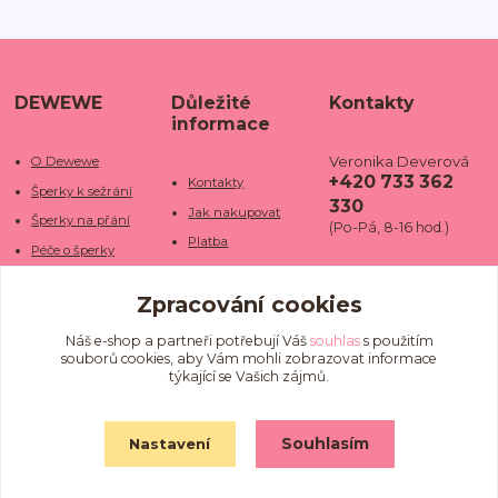
DEWEWE
Důležité
Kontakty
informace
Veronika Deverová
O Dewewe
+420 733 362
Kontakty
Šperky k sežrání
330
Jak nakupovat
Šperky na přání
(Po-Pá, 8-16 hod.)
Platba
Péče o šperky
Doba dodání
info@dewe
Trhy a jarmarky
we.cz
Zpracování cookies
Doprava
Kamenné obchody
Vrácení a reklamace
Fotogalerie
Náš e-shop a partneři potřebují Váš
souhlas
s použitím
souborů cookies, aby Vám mohli zobrazovat informace
Obchodní podmínky
Blog
týkající se Vašich zájmů.
Ochrana osobních
údajů
Souhlasím
Nastavení