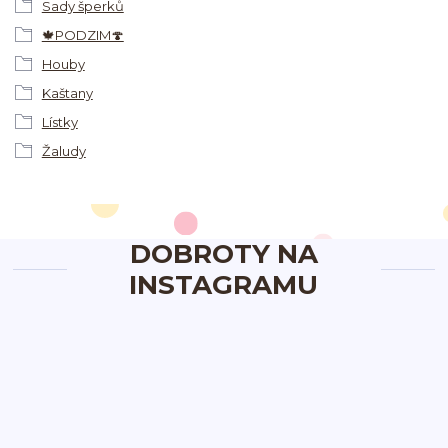
Sady šperků
🍁PODZIM🍄
Houby
Kaštany
Lístky
Žaludy
DOBROTY NA
INSTAGRAMU