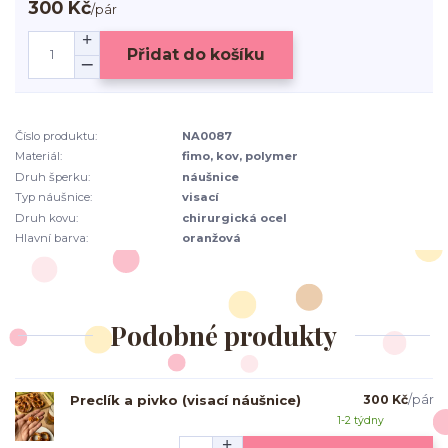
300 Kč
/
pár
Přidat do košíku
Číslo produktu:
NA0087
Materiál:
fimo, kov, polymer
Druh šperku:
náušnice
Typ náušnice:
visací
Druh kovu:
chirurgická ocel
Hlavní barva:
oranžová
Podobné produkty
Preclík a pivko (visací náušnice)
300 Kč
/
pár
1-2 týdny