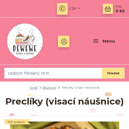
0
ks
CZK
0 Kč
Menu
Hledat
Úvod
Náušnice
Preclíky (visací náušnice)
Preclíky (visací náušnice)
TOP produkt