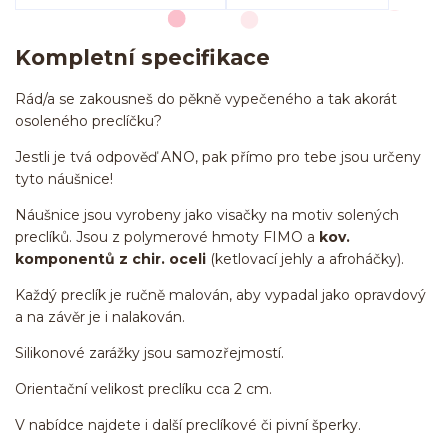
Kompletní specifikace
Rád/a se zakousneš do pěkně vypečeného a tak akorát
osoleného preclíčku?
Jestli je tvá odpověď ANO, pak přímo pro tebe jsou určeny
tyto náušnice!
Náušnice jsou vyrobeny jako visačky na motiv solených
preclíků. Jsou z polymerové hmoty FIMO a
kov.
komponentů z chir. oceli
(ketlovací jehly a afroháčky).
Každý preclík je ručně malován, aby vypadal jako opravdový
a na závěr je i nalakován.
Silikonové zarážky jsou samozřejmostí.
Orientační velikost preclíku cca 2 cm.
V nabídce najdete i další preclíkové či pivní šperky.