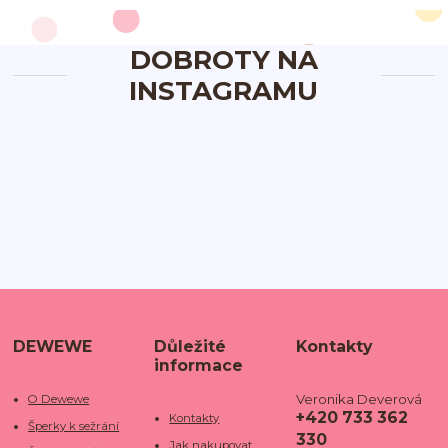
DOBROTY NA
INSTAGRAMU
DEWEWE
Důležité
Kontakty
informace
Veronika Deverová
O Dewewe
+420 733 362
Kontakty
Šperky k sežrání
330
Jak nakupovat