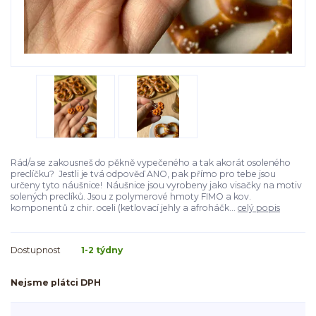
Rád/a se zakousneš do pěkně vypečeného a tak akorát osoleného
preclíčku? Jestli je tvá odpověď ANO, pak přímo pro tebe jsou
určeny tyto náušnice! Náušnice jsou vyrobeny jako visačky na motiv
solených preclíků. Jsou z polymerové hmoty FIMO a kov.
komponentů z chir. oceli (ketlovací jehly a afroháčk...
celý popis
Dostupnost
1-2 týdny
Nejsme plátci DPH