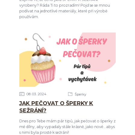
vyrobeny? Ráda Ti to prozradím! Pojď se se mnou
podívat na jednotlivé materiály, které při výrobě
používám.
08
03
2024
Šperky
JAK PEČOVAT O ŠPERKY K
SEŽRÁNÍ?
Dnes pro Tebe mám pár tipů, jak pečovat o šperky z
mé dílny, aby vypadaly stále krásně, jako nové...abys
s nimi byla prostě k sežrání!