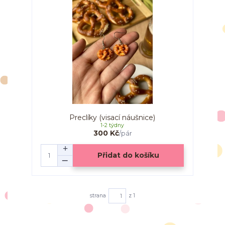
Preclíky (visací náušnice)
1-2 týdny
300 Kč
/
pár
Přidat do košíku
strana
z 1