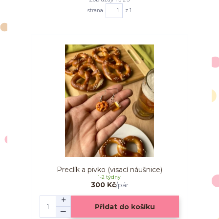
strana
z 1
Preclík a pivko (visací náušnice)
1-2 týdny
300 Kč
/
pár
Přidat do košíku