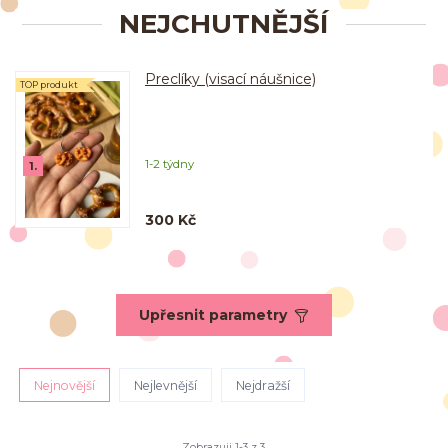
NEJCHUTNĚJŠÍ
Preclíky (visací náušnice)
TOP produkt
1-2 týdny
1.
300 Kč
Upřesnit parametry
Nejnovější
Nejlevnější
Nejdražší
Zobrazuji 1-3 z 3