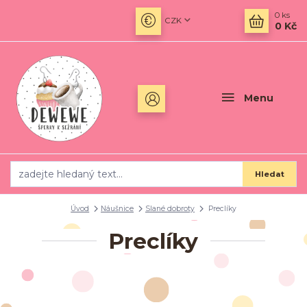
0
ks
CZK
0 Kč
Menu
Hledat
Úvod
Náušnice
Slané dobroty
Preclíky
Preclíky