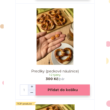
Preclíky (peckové náušnice)
1-2 týdny
300 Kč
/
pár
Přidat do košíku
TOP produkt