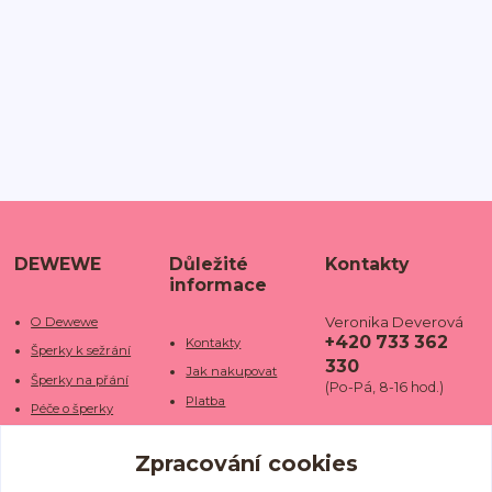
DEWEWE
Důležité
Kontakty
informace
Veronika Deverová
O Dewewe
+420 733 362
Kontakty
Šperky k sežrání
330
Jak nakupovat
Šperky na přání
(Po-Pá, 8-16 hod.)
Platba
Péče o šperky
Doba dodání
info@dewe
Trhy a jarmarky
we.cz
Zpracování cookies
Doprava
Kamenné obchody
Vrácení a reklamace