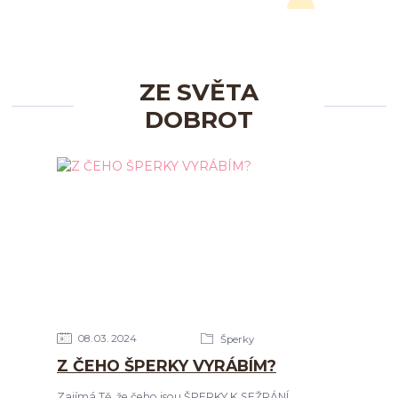
ZE SVĚTA
DOBROT
08
03
2024
Šperky
Z ČEHO ŠPERKY VYRÁBÍM?
Zajímá Tě, že čeho jsou ŠPERKY K SEŽRÁNÍ