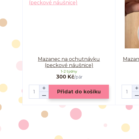
Mazanec na ochutnávku
Mazane
(peckové náušnice)
1-2 týdny
300 Kč
/
pár
Přidat do košíku