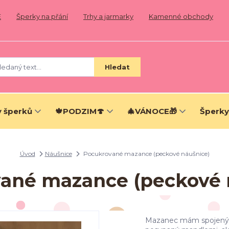
E
Šperky na přání
Trhy a jarmarky
Kamenné obchody
Hledat
 šperků
🍁PODZIM🍄
🎄VÁNOCE🎁
Šperky
Úvod
Náušnice
Pocukrované mazance (peckové náušnice)
ané mazance (peckové 
Mazanec mám spojený s 