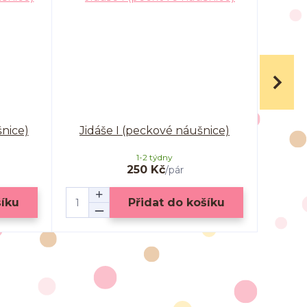
šnice)
Jidáše I (peckové náušnice)
Jidá
1-2 týdny
250 Kč
/
pár
šíku
Přidat do košíku