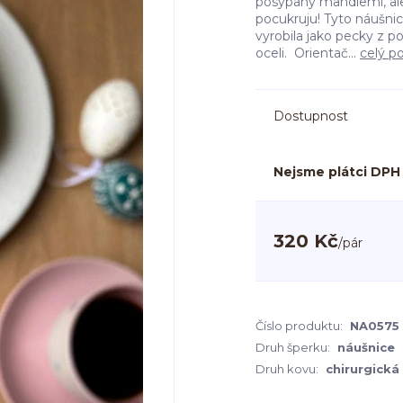
posypaný mandlemi, ale 
pocukruju! Tyto náušn
vyrobila jako pecky z 
oceli. Orientač...
celý p
Dostupnost
Nejsme plátci DPH
320 Kč
/
pár
Číslo produktu:
NA0575
Druh šperku:
náušnice
Druh kovu:
chirurgická