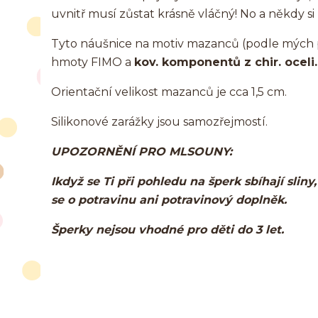
uvnitř musí zůstat krásně vláčný! No a někdy si
Tyto náušnice na motiv mazanců (podle mých p
hmoty FIMO a
kov. komponentů z chir. oceli.
Orientační velikost mazanců je cca 1,5 cm.
Silikonové zarážky jsou samozřejmostí.
UPOZORNĚNÍ PRO MLSOUNY:
Ikdyž se Ti při pohledu na šperk sbíhají slin
se o potravinu ani potravinový doplněk.
Šperky nejsou vhodné pro děti do 3 let.