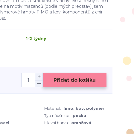
uvnitř musí zůstat krásně vláčný! No a někdy si ho i
ice na motiv mazanců (podle mých představ) jsem
polymerové hmoty FIMO a kov. komponentů z chir.
opis
1-2 týdny
Přidat do košíku
Materiál:
fimo, kov, polymer
Typ náušnice:
pecka
 ocel
Hlavní barva:
oranžová