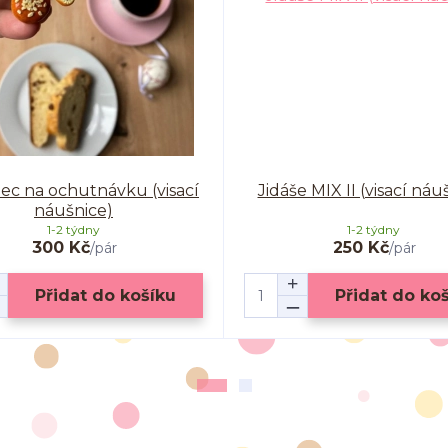
c na ochutnávku (visací
Jidáše MIX II (visací náu
náušnice)
1-2 týdny
1-2 týdny
300 Kč
250 Kč
/
pár
/
pár
Přidat do košíku
Přidat do ko