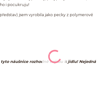
 ho i pocukruju!
ředstav) jsem vyrobila jako pecky z polymerové
y, tyto náušnice rozhodně nejsou k jídlu! Nejedná