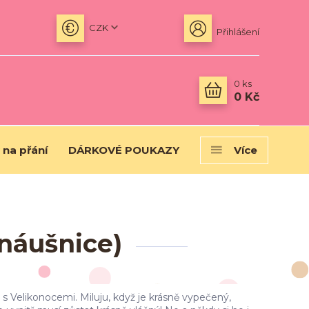
CZK
Přihlášení
0
ks
0 Kč
 na přání
DÁRKOVÉ POUKAZY
Více
náušnice)
Velikonocemi. Miluju, když je krásně vypečený,