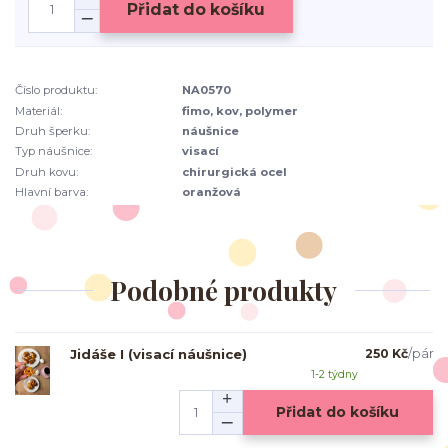
Přidat do košíku
Číslo produktu:
NA0570
Materiál:
fimo, kov, polymer
Druh šperku:
náušnice
Typ náušnice:
visací
Druh kovu:
chirurgická ocel
Hlavní barva:
oranžová
Podobné produkty
Jidáše I (visací náušnice)
250 Kč
/
pár
1-2 týdny
Přidat do košíku