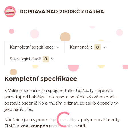
DOPRAVA NAD 2000KČ ZDARMA
Kompletní specifikace
Komentáře
0
Související zboží
8
Kompletní specifikace
S Velikonocemi mám spojené také Jidáše...ty nejlepší si
pamatuji od babičky. Letos jsem se téhle výzvě rozhodla
postavit osobně! No a musím přiznat, že asi líp dopadly ty
jako náušnice...
Náušnice jsou vyrobené jako visačky z polymerové hmoty
FIMO a
kov. komponentů z chir. oceli.