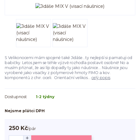
S Velikonocemi mám spojené také Jidáše...ty nejlepší si pamatuji od
babičky. Letos jsem se téhle výzvě rozhodla postavit osobně! No a
musím přiznat, že asi líp dopadly ty jako náušnice... Náušnice jsou
vyrobené jako visačky z polymerové hmoty FIMO a kov.
komponentů z chir. oceli. Orientační velikos...
celý popis
Dostupnost
1-2 týdny
Nejsme plátci DPH
250 Kč
/
pár