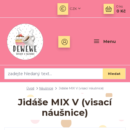
0
ks
CZK
0 Kč
Menu
Hledat
Úvod
Náušnice
Jidáše MIX V (visací náušnice)
Jidáše MIX V (visací
náušnice)