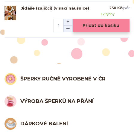
Jidáše (zajíčci) (visací náušnice)
250 Kč
/
pár
1-2 týdny
Přidat do košíku
ŠPERKY RUČNĚ VYROBENÉ V ČR
VÝROBA ŠPERKŮ NA PŘÁNÍ
DÁRKOVÉ BALENÍ