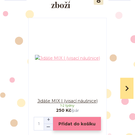
8
zboží
Jidáše MIX I (visací náušnice)
Jidáše MIX
1-2 týdny
250 Kč
/
pár
Přidat do košíku